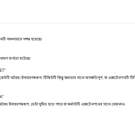
শনটি সফলভাবে সম্পন্ন হয়েছে৷
াধারণ ব্যর্থতা ঘটেছে৷
ET"
 টিকেটটি অবৈধ। উদাহরণস্বরূপ, টিকিটটি কিছু ক্ষমতার সাথে অসঙ্গতিপূর্ণ, বা এক্সটেনশনটি
A"
বৈধ৷ উদাহরণস্বরূপ, ডেটা দূষিত হতে পারে বা ফর্ম্যাটটি এক্সটেনশনের সাথে বেমানান।