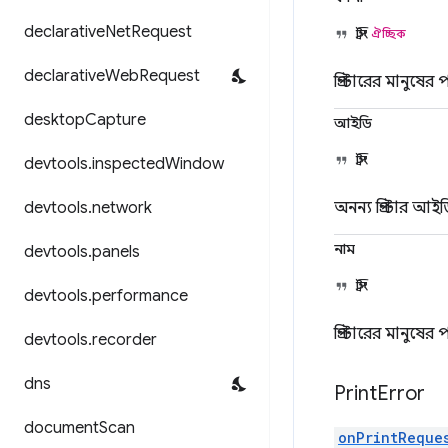
declarative
Net
Request
স্ট্রিং
ঐচ্ছিক
declarative
Web
Request
প্রিন্টারের মানুষের
desktop
Capture
আইডি
স্ট্রিং
devtools
.
inspected
Window
devtools
.
network
অনন্য প্রিন্টার আই
নাম
devtools
.
panels
স্ট্রিং
devtools
.
performance
প্রিন্টারের মানুষে
devtools
.
recorder
dns
Print
Error
document
Scan
onPrintReque