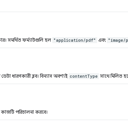
্রকার। সমর্থিত ফর্ম্যাটগুলি হল
"application/pdf"
এবং
"image/p
র ডেটা ধারণকারী ব্লব। বিন্যাস অবশ্যই
contentType
সাথে মিলিত হব
 যা কাজটি পরিচালনা করবে।