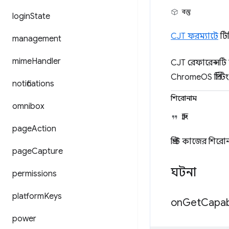
বস্তু
login
State
CJT ফরম্যাটে
টিক
management
mime
Handler
CJT রেফারেন্সটি অ
ChromeOS প্রিন্টিং
notifications
শিরোনাম
omnibox
স্ট্রিং
page
Action
প্রিন্ট কাজের শিরো
page
Capture
ঘটনা
permissions
platform
Keys
on
Get
Capabi
power