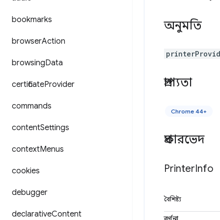
bookmarks
অনুমতি
browser
Action
printerProvi
browsing
Data
প্রাপ্যতা
certificate
Provider
commands
Chrome 44+
content
Settings
প্রকারভেদ
context
Menus
Printer
Info
cookies
debugger
বৈশিষ্ট্য
declarative
Content
বর্ণনা