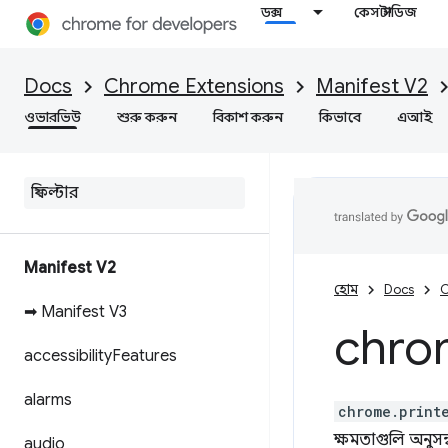
ডক্স
কেস স্টাডিজ
Docs
Chrome Extensions
Manifest V2
ওভারভিউ
শুরু করুন
বিকাশ করুন
কিভাবে
এআই
Manifest V2
হোম
Docs
C
➡ Manifest V3
chro
accessibility
Features
alarms
chrome.print
ক্ষমতাগুলি অনুসন্
audio