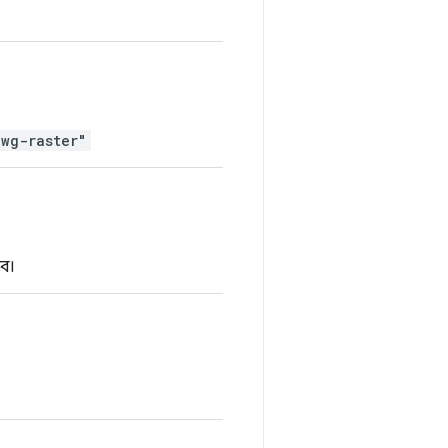
wg-raster"
ে।