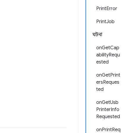
PrintError
PrintJob
ঘটনা
onGetCap
abilityRequ
ested
onGetPrint
ersReques
ted
onGetUsb
PrinterInfo
Requested
onPrintReq