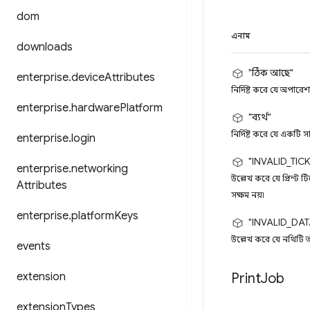
dom
এনাম
downloads
"ঠিক আছে"
enterprise
.
device
Attributes
নির্দিষ্ট করে যে অপারে
enterprise
.
hardware
Platform
"ব্যর্থ"
নির্দিষ্ট করে যে একটি স
enterprise
.
login
"INVALID_TICK
enterprise
.
networking
উল্লেখ করে যে প্রিন্ট
Attributes
সক্ষম নয়৷
enterprise
.
platform
Keys
"INVALID_DAT
উল্লেখ করে যে নথিটি অ
events
extension
Print
Job
extension
Types