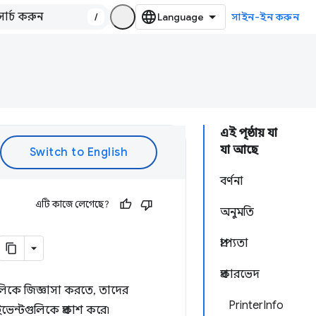
/
সাইন-ইন করুন
এই পৃষ্ঠায় যা
যা আছে
বর্ণনা
এটি কাজে লেগেছে?
অনুমতি
প্রাপ্যতা
প্রকারভেদ
ন্টারগুলিকে জিজ্ঞাসা করতে, তাদের
PrinterInfo
ইভেন্টগুলিকে প্রকাশ করে৷