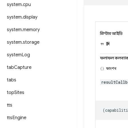
system
.
cpu
system
.
display
system
.
memory
প্রিন্টার আইডি
system
.
storage
স্ট্রিং
system
Log
ফলাফল কলব্যা
tab
Capture
ফাংশন
tabs
resultCall
top
Sites
tts
(
capabiliti
tts
Engine