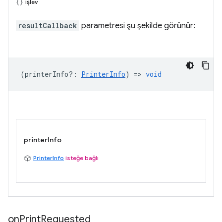
işlev
resultCallback
parametresi şu şekilde görünür:
(
printerInfo?
:
PrinterInfo
) =>
void
printerInfo
PrinterInfo
isteğe bağlı
on
Print
Requested