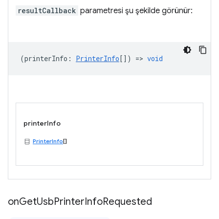
resultCallback
parametresi şu şekilde görünür:
(
printerInfo
:
PrinterInfo
[]) =>
void
printerInfo
PrinterInfo
[]
on
Get
Usb
Printer
Info
Requested