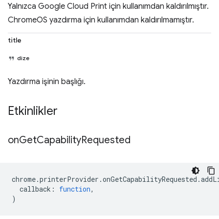
Yalnızca Google Cloud Print için kullanımdan kaldırılmıştır.
ChromeOS yazdırma için kullanımdan kaldırılmamıştır.
title
dize
Yazdırma işinin başlığı.
Etkinlikler
on
Get
Capability
Requested
chrome
.
printerProvider
.
onGetCapabilityRequested
.
addL
callback
:
function
,
)