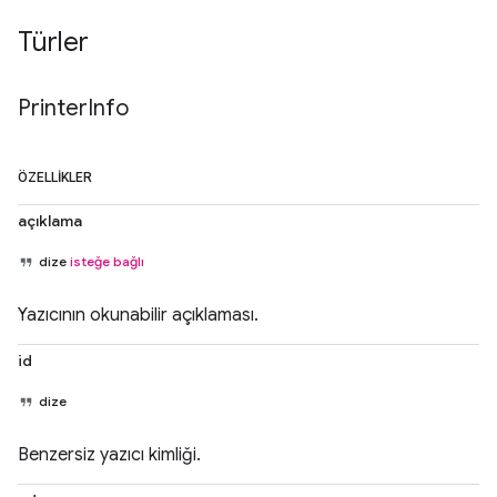
Türler
Printer
Info
ÖZELLIKLER
açıklama
dize
isteğe bağlı
Yazıcının okunabilir açıklaması.
id
dize
Benzersiz yazıcı kimliği.