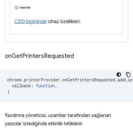
nesne
CDD biçiminde
cihaz özellikleri.
on
Get
Printers
Requested
chrome
.
printerProvider
.
onGetPrintersRequested
.
addLis
callback
:
function
,
)
Yazdırma yöneticisi, uzantılar tarafından sağlanan
yazıcılar istediğinde etkinlik tetiklenir.