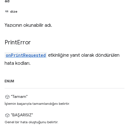
ad
dize
Yazıcının okunabilir adı.
Print
Error
onPrintRequested
etkinliğine yanıt olarak döndürülen
hata kodları.
ENUM
"Tamam"
İşlemin başarıyla tamamlandığını belirtir.
"BAŞARISIZ"
Genel bir hata oluştuğunu belirtir.