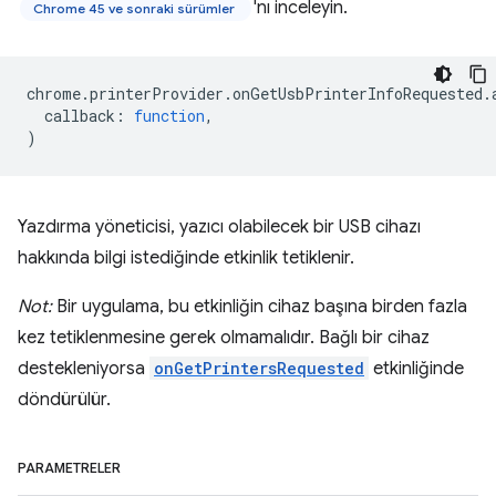
'nı inceleyin.
Chrome 45 ve sonraki sürümler
chrome
.
printerProvider
.
onGetUsbPrinterInfoRequested
.
callback
:
function
,
)
Yazdırma yöneticisi, yazıcı olabilecek bir USB cihazı
hakkında bilgi istediğinde etkinlik tetiklenir.
Not:
Bir uygulama, bu etkinliğin cihaz başına birden fazla
kez tetiklenmesine gerek olmamalıdır. Bağlı bir cihaz
destekleniyorsa
onGetPrintersRequested
etkinliğinde
döndürülür.
PARAMETRELER