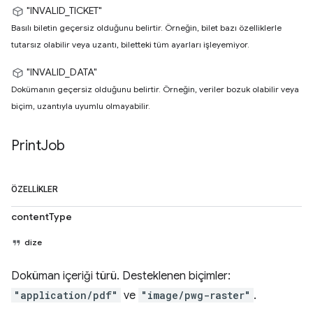
"INVALID_TICKET"
Basılı biletin geçersiz olduğunu belirtir. Örneğin, bilet bazı özelliklerle
tutarsız olabilir veya uzantı, biletteki tüm ayarları işleyemiyor.
"INVALID_DATA"
Dokümanın geçersiz olduğunu belirtir. Örneğin, veriler bozuk olabilir veya
biçim, uzantıyla uyumlu olmayabilir.
Print
Job
ÖZELLIKLER
contentType
dize
Doküman içeriği türü. Desteklenen biçimler:
"application/pdf"
ve
"image/pwg-raster"
.