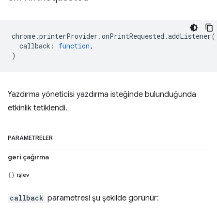
chrome
.
printerProvider
.
onPrintRequested
.
addListener
(
callback
:
function
,
)
Yazdırma yöneticisi yazdırma isteğinde bulunduğunda
etkinlik tetiklendi.
PARAMETRELER
geri çağırma
işlev
callback
parametresi şu şekilde görünür: