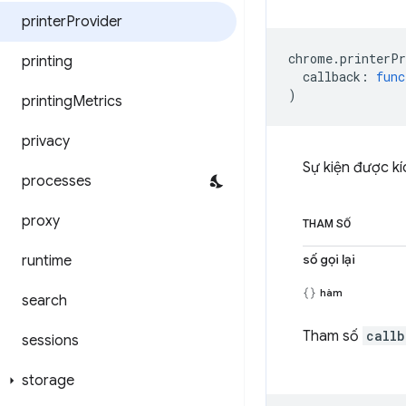
printer
Provider
chrome
.
printerPr
printing
callback
:
func
)
printing
Metrics
privacy
Sự kiện được kíc
processes
proxy
THAM SỐ
số gọi lại
runtime
hàm
search
Tham số
callb
sessions
storage