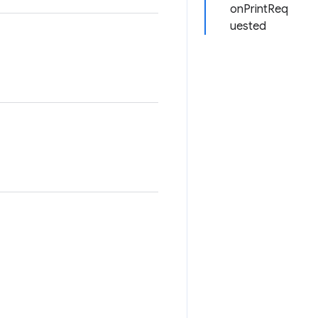
onPrintReq
uested