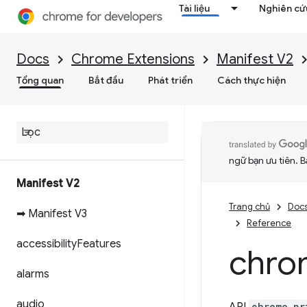
Tài liệu
Nghiên cứu
Docs
Chrome Extensions
Manifest V2
Tổng quan
Bắt đầu
Phát triển
Cách thực hiện
ngữ bạn ưu tiên. B
Manifest V2
Trang chủ
Doc
➡ Manifest V3
Reference
accessibility
Features
chro
alarms
audio
chrome.pr