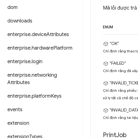
dom
Mã lỗi được trả
downloads
ENUM
enterprise
.
device
Attributes
"OK"
enterprise
.
hardware
Platform
Chỉ định rằng thao t
enterprise
.
login
"FAILED"
Chỉ định rằng đã xảy
enterprise
.
networking
Attributes
"INVALID_TICK
Chỉ định rằng phiếu 
enterprise
.
platform
Keys
xử lý tất cả chế độ c
events
"INVALID_DAT
Chỉ định rằng tài liệ
extension
Print
Job
extension
Types