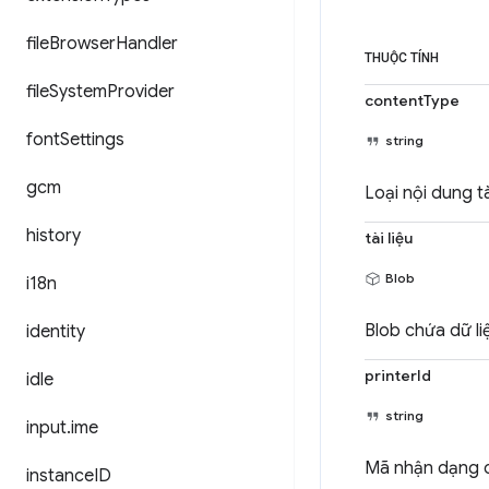
file
Browser
Handler
THUỘC TÍNH
file
System
Provider
contentType
font
Settings
string
gcm
Loại nội dung t
history
tài liệu
Blob
i18n
Blob chứa dữ liệ
identity
printerId
idle
string
input
.
ime
Mã nhận dạng củ
instance
ID