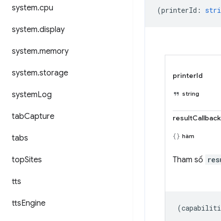
system
.
cpu
(
printerId
:
stri
system
.
display
system
.
memory
system
.
storage
printerId
system
Log
string
tab
Capture
resultCallback
hàm
tabs
top
Sites
Tham số
res
tts
tts
Engine
(
capabiliti