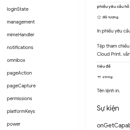
phiếu yêu cầu hỗ 
login
State
đối tượng
management
In phiếu yêu cầ
mime
Handler
Tệp tham chiếu
notifications
Cloud Print. v
omnibox
tiêu đề
page
Action
string
page
Capture
Tên lệnh in.
permissions
Sự kiện
platform
Keys
power
on
Get
Capabi