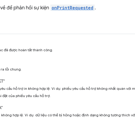
 về để phản hồi sự kiện
onPrintRequested
.
ác đã được hoàn tất thành công.
 ra lỗi chung.
ET"
yêu cầu hỗ trợ in không hợp lệ. Ví dụ: phiếu yêu cầu hỗ trợ không nhất quán với 
ài đặt của phiếu yêu cầu hỗ trợ.
A"
u không hợp lệ. Ví dụ: dữ liệu có thể bị hỏng hoặc định dạng không tương thích với