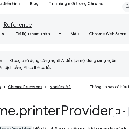
 điển hình
Blog
Tính năng mới trong Chrome
Reference
AI
Tài liệu tham khảo
Mẫu
Chrome Web Store
Google sử dụng công nghệ AI để dịch nội dung sang ngôn
ản dịch bằng AI có thể có lỗi.
s
Chrome Extensions
Manifest V2
Thông tin này có hữu
me
.
printer
Provider
interProvider