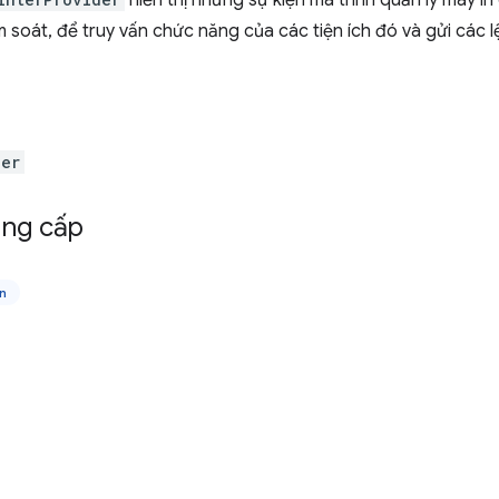
hiển thị những sự kiện mà trình quản lý máy in
ểm soát, để truy vấn chức năng của các tiện ích đó và gửi các 
der
ng cấp
n