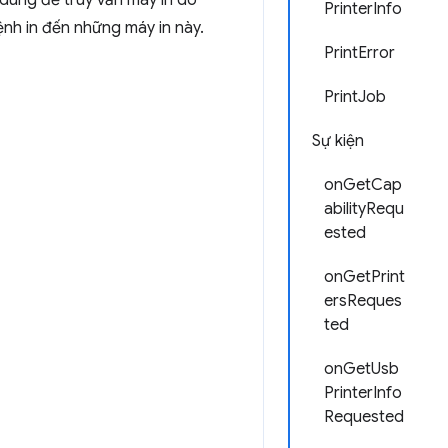
 dùng để truy vấn máy in do
PrinterInfo
lệnh in đến những máy in này.
PrintError
PrintJob
Sự kiện
onGetCap
abilityRequ
ested
onGetPrint
ersReques
ted
onGetUsb
PrinterInfo
Requested