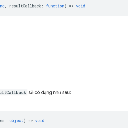
ng
,
resultCallback
:
function
) =>
void
ultCallback
sẽ có dạng như sau:
es
:
object
) =>
void