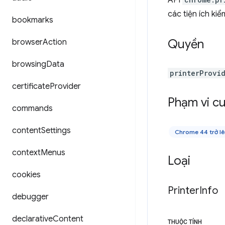
API
các tiện ích ki
bookmarks
Quyền
browser
Action
browsing
Data
printerProvi
certificate
Provider
Phạm vi cu
commands
content
Settings
Chrome 44 trở lê
context
Menus
Loại
cookies
Printer
Info
debugger
declarative
Content
THUỘC TÍNH