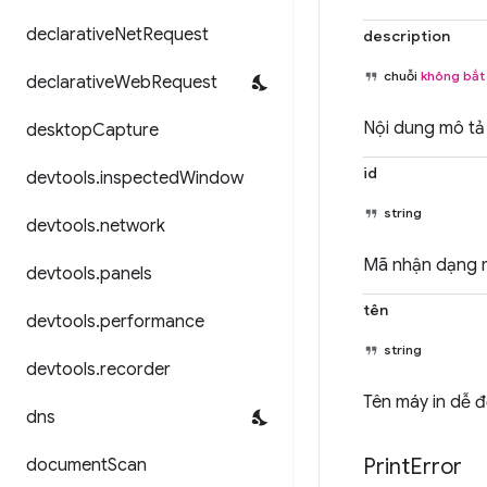
declarative
Net
Request
description
chuỗi
không bắt
declarative
Web
Request
Nội dung mô tả
desktop
Capture
id
devtools
.
inspected
Window
string
devtools
.
network
Mã nhận dạng m
devtools
.
panels
tên
devtools
.
performance
string
devtools
.
recorder
Tên máy in dễ đ
dns
Print
Error
document
Scan