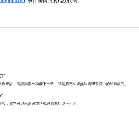
tRequested
事件而傳回的錯誤代碼。
。
ET"
舉例來說，票證與部分功能不一致，或是擴充功能無法處理票證中的所有設定。
A"
來說，資料可能已損毀或格式與擴充功能不相容。