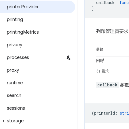
callback
:
func
printer
Provider
)
printing
列印管理員要求
printing
Metrics
privacy
參數
processes
回呼
proxy
函式
runtime
callback
參數
search
sessions
(
printerId
:
stri
storage