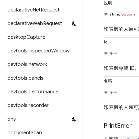
說明
declarative
Net
Request
string
optional
declarative
Web
Request
印表機的人類可
desktop
Capture
id
devtools
.
inspected
Window
字串
devtools
.
network
印表機專屬 ID
devtools
.
panels
名稱
devtools
.
performance
字串
devtools
.
recorder
印表機的人類可
dns
Print
Error
document
Scan