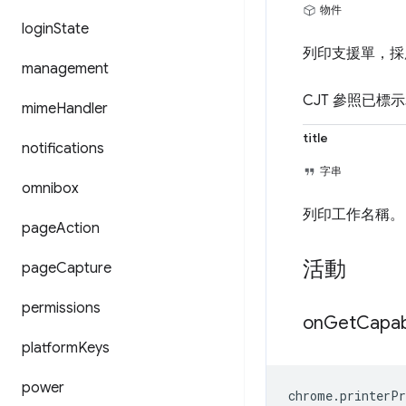
物件
login
State
列印支援單，
management
CJT 參照已標示
mime
Handler
title
notifications
字串
omnibox
列印工作名稱。
page
Action
活動
page
Capture
permissions
on
Get
Capabi
platform
Keys
power
chrome
.
printerPr