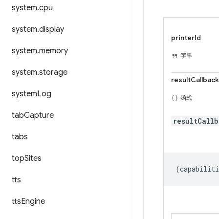
system
.
cpu
system
.
display
printerId
system
.
memory
字串
system
.
storage
resultCallback
system
Log
函式
tab
Capture
resultCall
tabs
top
Sites
(
capabiliti
tts
tts
Engine