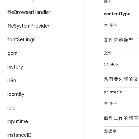
屬性
file
Browser
Handler
contentType
字串
file
System
Provider
font
Settings
文件內容類型
文件
gcm
Blob
history
含有要列印的文件
i18n
printerId
identity
字串
idle
處理工作的印表機
input
.
ime
支援單
instance
ID