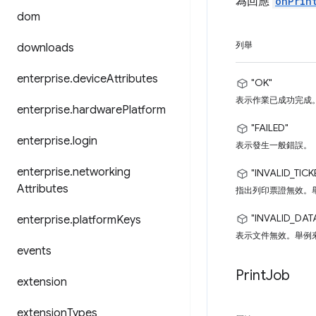
為回應
onPrin
dom
列舉
downloads
enterprise
.
device
Attributes
"OK"
表示作業已成功完成
enterprise
.
hardware
Platform
"FAILED"
enterprise
.
login
表示發生一般錯誤。
enterprise
.
networking
"INVALID_TICK
Attributes
指出列印票證無效。
"INVALID_DAT
enterprise
.
platform
Keys
表示文件無效。舉例
events
Print
Job
extension
extension
Types