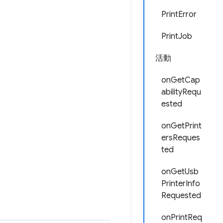
PrintError
PrintJob
活動
onGetCap
abilityRequ
ested
onGetPrint
ersReques
ted
onGetUsb
PrinterInfo
Requested
onPrintReq