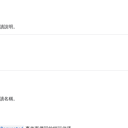
讀說明。
。
讀名稱。