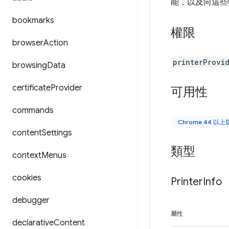
能，以及向這些
bookmarks
權限
browser
Action
printerProvi
browsing
Data
certificate
Provider
可用性
commands
Chrome 44 以
content
Settings
類型
context
Menus
cookies
Printer
Info
debugger
屬性
declarative
Content