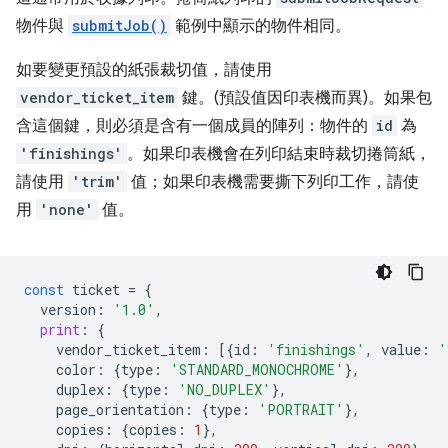
物件與
submitJob()
範例中顯示的物件相同。
如要變更預設的紙張裁切值，請使用
vendor_ticket_item
鍵。(預設值因印表機而異)。如果包
含這個鍵，則必須是含有一個成員的陣列：物件的
id
為
'finishings'
。如果印表機會在列印結束時裁切捲筒紙，
請使用
'trim'
值；如果印表機需要撕下列印工作，請使
用
'none'
值。
const
ticket
=
{
version
:
'1.0'
,
print
:
{
vendor_ticket_item
:
[{
id
:
'finishings'
,
value
:
'
color
:
{
type
:
'STANDARD_MONOCHROME'
},
duplex
:
{
type
:
'NO_DUPLEX'
},
page_orientation
:
{
type
:
'PORTRAIT'
},
copies
:
{
copies
:
1
},