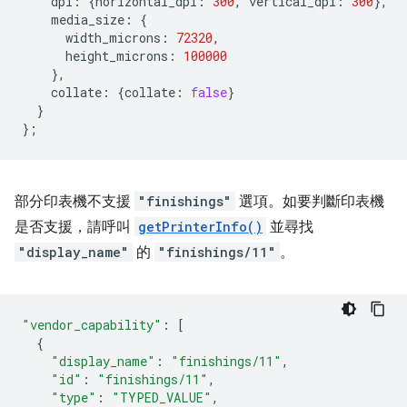
dpi
:
{
horizontal_dpi
:
300
,
vertical_dpi
:
300
},
media_size
:
{
width_microns
:
72320
,
height_microns
:
100000
},
collate
:
{
collate
:
false
}
}
};
部分印表機不支援
"finishings"
選項。如要判斷印表機
是否支援，請呼叫
getPrinterInfo()
並尋找
"display_name"
的
"finishings/11"
。
"vendor_capability"
:
[
{
"display_name"
:
"finishings/11"
,
"id"
:
"finishings/11"
,
"type"
:
"TYPED_VALUE"
,