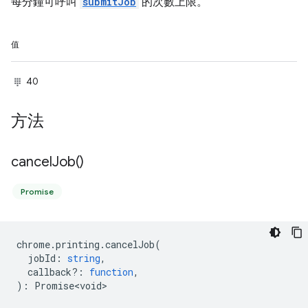
每分鐘可呼叫
submitJob
的次數上限。
值
40
方法
cancel
Job(
)
Promise
chrome
.
printing
.
cancelJob
(
jobId
:
string
,
callback?
:
function
,
)
:
Promise<void>