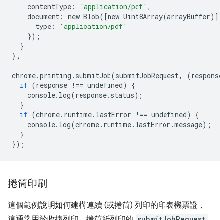
contentType
:
'application/pdf'
,
document
:
new
Blob
([
new
Uint8Array
(
arrayBuffer
)]
type
:
'application/pdf'
});
}
};
chrome
.
printing
.
submitJob
(
submitJobRequest
,
(
respons
if
(
response
!==
undefined
)
{
console
.
log
(
response
.
status
);
}
if
(
chrome
.
runtime
.
lastError
!==
undefined
)
{
console
.
log
(
chrome
.
runtime
.
lastError
.
message
);
}
});
捲筒印刷
這個範例說明如何建構連續 (或捲筒) 列印的印表機票證，
這通常用於收據列印。捲筒紙列印的
submitJobRequest