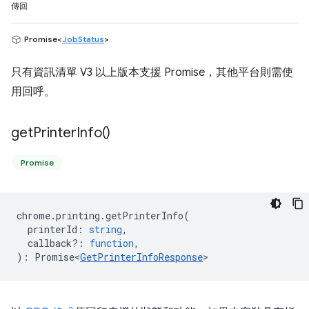
傳回
Promise<
JobStatus
>
只有資訊清單 V3 以上版本支援 Promise，其他平台則需使
用回呼。
get
Printer
Info(
)
Promise
chrome
.
printing
.
getPrinterInfo
(
printerId
:
string
,
callback?
:
function
,
)
:
Promise<
GetPrinterInfoResponse
>