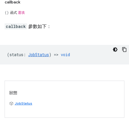
callback
函式
選填
callback
參數如下：
(
status
:
JobStatus
) =>
void
狀態
JobStatus