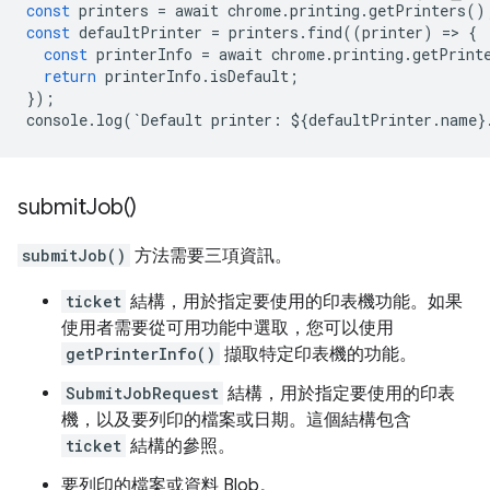
const
printers
=
await
chrome
.
printing
.
getPrinters
()
const
defaultPrinter
=
printers
.
find
((
printer
)
=
>
{
const
printerInfo
=
await
chrome
.
printing
.
getPrint
return
printerInfo
.
isDefault
;
});
console
.
log
(
`
Default
printer
:
$
{
defaultPrinter
.
name
}
submit
Job(
)
submitJob()
方法需要三項資訊。
ticket
結構，用於指定要使用的印表機功能。如果
使用者需要從可用功能中選取，您可以使用
getPrinterInfo()
擷取特定印表機的功能。
SubmitJobRequest
結構，用於指定要使用的印表
機，以及要列印的檔案或日期。這個結構包含
ticket
結構的參照。
要列印的檔案或資料 Blob。