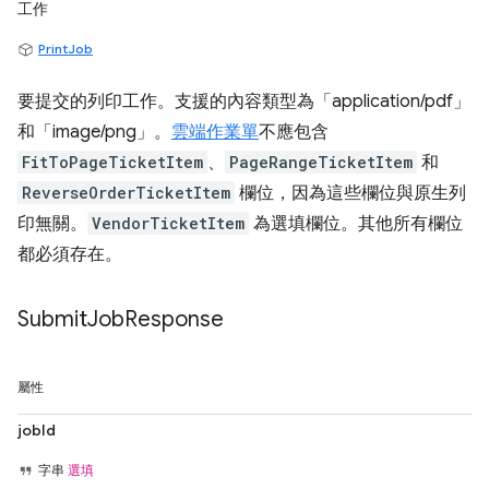
工作
PrintJob
要提交的列印工作。支援的內容類型為「application/pdf」
和「image/png」。
雲端作業單
不應包含
FitToPageTicketItem
、
PageRangeTicketItem
和
ReverseOrderTicketItem
欄位，因為這些欄位與原生列
印無關。
VendorTicketItem
為選填欄位。其他所有欄位
都必須存在。
Submit
Job
Response
屬性
jobId
字串
選填