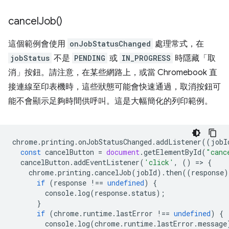
cancel
Job(
)
這個範例會使用
onJobStatusChanged
處理常式，在
jobStatus
不是
PENDING
或
IN_PROGRESS
時隱藏「取
消」按鈕。請注意，在某些網路上，或當 Chromebook 直
接連線至印表機時，這些狀態可能會快速通過，取消按鈕可
能不會顯示足夠時間供呼叫。這是大幅簡化的列印範例。
chrome
.
printing
.
onJobStatusChanged
.
addListener
((
jobI
const
cancelButton
=
document
.
getElementById
(
"canc
cancelButton
.
addEventListener
(
'click'
,
()
=
>
{
chrome
.
printing
.
cancelJob
(
jobId
).
then
((
response
)
if
(
response
!==
undefined
)
{
console
.
log
(
response
.
status
);
}
if
(
chrome
.
runtime
.
lastError
!==
undefined
)
{
console
.
log
(
chrome
.
runtime
.
lastError
.
message