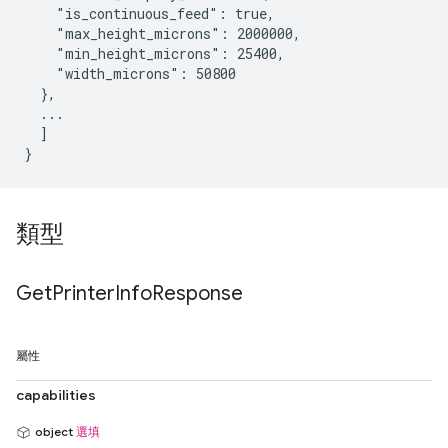
    "is_continuous_feed": true,

    "max_height_microns": 2000000,

    "min_height_microns": 25400,

    "width_microns": 50800

  },

  ...

  ]

類型
Get
Printer
Info
Response
屬性
capabilities
object
選填