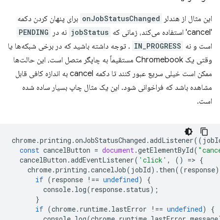
این مثال از هندلر
onJobStatusChanged
برای پنهان کردن دکمه
'cancel' استفاده می‌کند، زمانی که
jobStatus
نه در
PENDING
است و نه
IN_PROGRESS
. توجه داشته باشید که در برخی شبکه‌ها یا
وقتی یک Chromebook مستقیماً به چاپگر متصل است، این حالت‌ها
ممکن است خیلی سریع عبور کنند تا دکمه cancel به اندازه کافی قابل
مشاهده باشد که فراخوانی شود. این یک مثال چاپ بسیار ساده شده
است.
chrome
.
printing
.
onJobStatusChanged
.
addListener
((
jobI
const
cancelButton
=
document
.
getElementById
(
"canc
cancelButton
.
addEventListener
(
'click'
,
()
=
>
{
chrome
.
printing
.
cancelJob
(
jobId
).
then
((
response
)
if
(
response
!==
undefined
)
{
console
.
log
(
response
.
status
);
}
if
(
chrome
.
runtime
.
lastError
!==
undefined
)
{
console
.
log
(
chrome
.
runtime
.
lastError
.
message