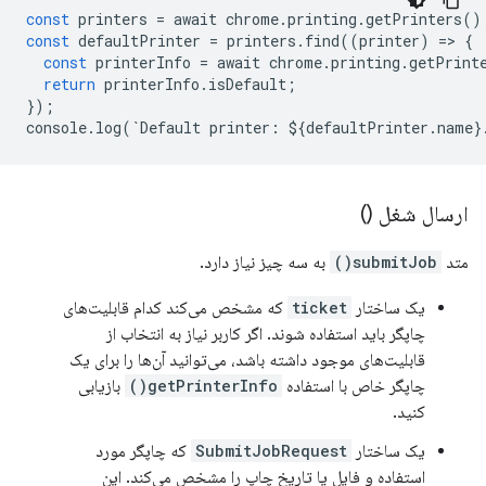
const
printers
=
await
chrome
.
printing
.
getPrinters
()
const
defaultPrinter
=
printers
.
find
((
printer
)
=
>
{
const
printerInfo
=
await
chrome
.
printing
.
getPrint
return
printerInfo
.
isDefault
;
});
console
.
log
(
`
Default
printer
:
$
{
defaultPrinter
.
name
}
ارسال شغل ()
متد
submitJob()
به سه چیز نیاز دارد.
یک ساختار
ticket
که مشخص می‌کند کدام قابلیت‌های
چاپگر باید استفاده شوند. اگر کاربر نیاز به انتخاب از
قابلیت‌های موجود داشته باشد، می‌توانید آن‌ها را برای یک
چاپگر خاص با استفاده
getPrinterInfo()
بازیابی
کنید.
یک ساختار
SubmitJobRequest
که چاپگر مورد
استفاده و فایل یا تاریخ چاپ را مشخص می‌کند. این