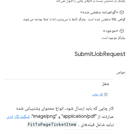
چاپگر در دسترس نیست و کارهای چاپی را قبول نمی‌کند.
«گواهینامه منقضی شده»
گواهی SSL منقضی شده است. چاپگر کارها را می‌پذیرد اما با خطا مواجه می‌شوند.
«موجود»
چاپگر موجود است.
Submit
Job
Request
خواص
شغل
کار چاپ
کار چاپی که باید ارسال شود. انواع محتوای پشتیبانی شده
عبارتند از "application/pdf" و "image/png".
تیکت کار ابری
نباید شامل فیلدهای
،
FitToPageTicketItem