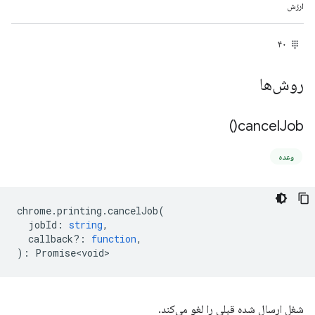
ارزش
۴۰
روش‌ها
)
cancel
Job(
وعده
chrome
.
printing
.
cancelJob
(
jobId
:
string
,
callback?
:
function
,
)
:
Promise<void>
شغل ارسال شده قبلی را لغو می‌کند.