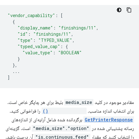
"vendor_capability"
:
[
{
"display_name"
:
"finishings/11"
,
"id"
:
"finishings/11"
,
"type"
:
"TYPED_VALUE"
,
"typed_value_cap"
:
{
"value_type"
:
"BOOLEAN"
}
},
...
]
مقادیر موجود در کلید
media_size
بلیط برای هر چاپگر خاص است.
برای انتخاب اندازه مناسب،
getPrinterInfo()
را فراخوانی کنید.
GetPrinterResponse
برگردانده شده شامل آرایه‌ای از اندازه‌های
رسانه پشتیبانی شده در
"media_size"."option"
است. گزینه‌ای
را انتخاب کنید که مقدار
"is_continuous_feed"
آن درست باشد.