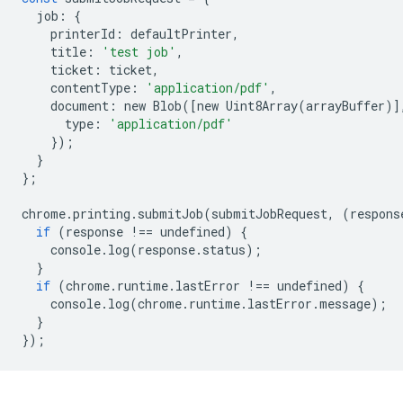
job
:
{
printerId
:
defaultPrinter
,
title
:
'test job'
,
ticket
:
ticket
,
contentType
:
'application/pdf'
,
document
:
new
Blob
([
new
Uint8Array
(
arrayBuffer
)]
type
:
'application/pdf'
});
}
};
chrome
.
printing
.
submitJob
(
submitJobRequest
,
(
respons
if
(
response
!==
undefined
)
{
console
.
log
(
response
.
status
);
}
if
(
chrome
.
runtime
.
lastError
!==
undefined
)
{
console
.
log
(
chrome
.
runtime
.
lastError
.
message
);
}
});