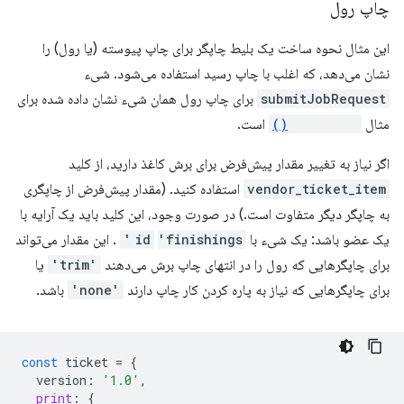
چاپ رول
این مثال نحوه ساخت یک بلیط چاپگر برای چاپ پیوسته (یا رول) را
نشان می‌دهد، که اغلب با چاپ رسید استفاده می‌شود. شیء
submitJobRequest
برای چاپ رول همان شیء نشان داده شده برای
مثال
submitJob()
است.
اگر نیاز به تغییر مقدار پیش‌فرض برای برش کاغذ دارید، از کلید
vendor_ticket_item
استفاده کنید. (مقدار پیش‌فرض از چاپگری
به چاپگر دیگر متفاوت است.) در صورت وجود، این کلید باید یک آرایه با
یک عضو باشد: یک شیء با
'finishings'
id
. این مقدار می‌تواند
برای چاپگرهایی که رول را در انتهای چاپ برش می‌دهند
'trim'
یا
برای چاپگرهایی که نیاز به پاره کردن کار چاپ دارند
'none'
باشد.
const
ticket
=
{
version
:
'1.0'
,
print
:
{