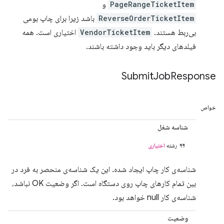
PageRangeTicketItem
و
ReverseOrderTicketItem
باشد زیرا برای چاپ بومی
بی‌ربط هستند.
VendorTicketItem
اختیاری است. همه
فیلدهای دیگر باید وجود داشته باشند.
Submit
Job
Response
خواص
شناسه شغل
رشته
اختیاری
شناسه‌ی کار چاپ ایجاد شده. این یک شناسه‌ی منحصر به فرد در
بین تمام کارهای چاپ روی دستگاه است. اگر وضعیت OK نباشد،
شناسه‌ی کار null خواهد بود.
وضعیت