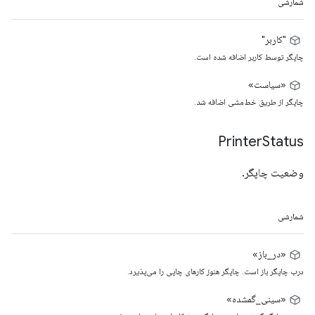
شمارشی
"کاربر"
چاپگر توسط کاربر اضافه شده است.
«سیاست»
چاپگر از طریق خط‌مشی اضافه شد.
Printer
Status
وضعیت چاپگر.
شمارشی
«در_باز»
درب چاپگر باز است. چاپگر هنوز کارهای چاپی را می‌پذیرد.
«سینی_گمشده»