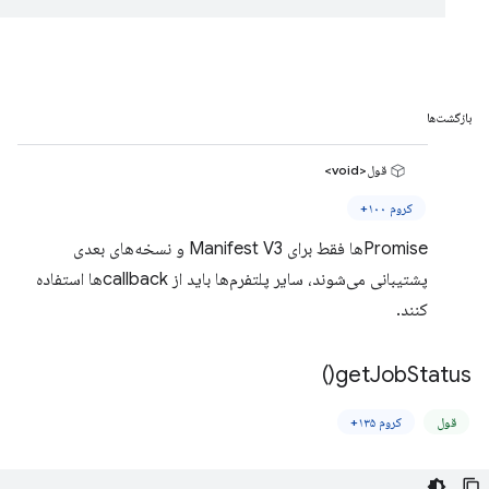
بازگشت‌ها
قول<void>
کروم ۱۰۰+
Promiseها فقط برای Manifest V3 و نسخه‌های بعدی
پشتیبانی می‌شوند، سایر پلتفرم‌ها باید از callbackها استفاده
کنند.
)
get
Job
Status(
قول
کروم ۱۳۵+