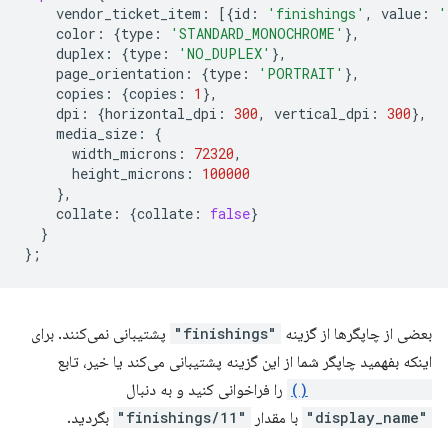
vendor_ticket_item
:
[{
id
:
'finishings'
,
value
:
'
color
:
{
type
:
'STANDARD_MONOCHROME'
},
duplex
:
{
type
:
'NO_DUPLEX'
},
page_orientation
:
{
type
:
'PORTRAIT'
},
copies
:
{
copies
:
1
},
dpi
:
{
horizontal_dpi
:
300
,
vertical_dpi
:
300
},
media_size
:
{
width_microns
:
72320
,
height_microns
:
100000
},
collate
:
{
collate
:
false
}
}
};
بعضی از چاپگرها از گزینه
"finishings"
پشتیبانی نمی‌کنند. برای
اینکه بفهمید چاپگر شما از این گزینه پشتیبانی می‌کند یا خیر، تابع
getPrinterInfo()
را فراخوانی کنید و به دنبال
"display_name"
با مقدار
"finishings/11"
بگردید.