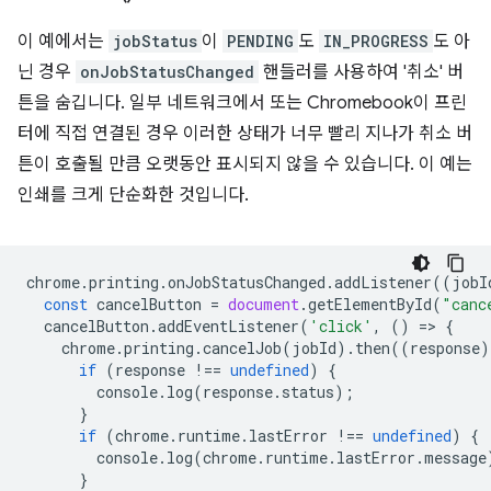
이 예에서는
jobStatus
이
PENDING
도
IN_PROGRESS
도 아
닌 경우
onJobStatusChanged
핸들러를 사용하여 '취소' 버
튼을 숨깁니다. 일부 네트워크에서 또는 Chromebook이 프린
터에 직접 연결된 경우 이러한 상태가 너무 빨리 지나가 취소 버
튼이 호출될 만큼 오랫동안 표시되지 않을 수 있습니다. 이 예는
인쇄를 크게 단순화한 것입니다.
chrome
.
printing
.
onJobStatusChanged
.
addListener
((
jobI
const
cancelButton
=
document
.
getElementById
(
"canc
cancelButton
.
addEventListener
(
'click'
,
()
=
>
{
chrome
.
printing
.
cancelJob
(
jobId
).
then
((
response
)
if
(
response
!==
undefined
)
{
console
.
log
(
response
.
status
);
}
if
(
chrome
.
runtime
.
lastError
!==
undefined
)
{
console
.
log
(
chrome
.
runtime
.
lastError
.
message
}