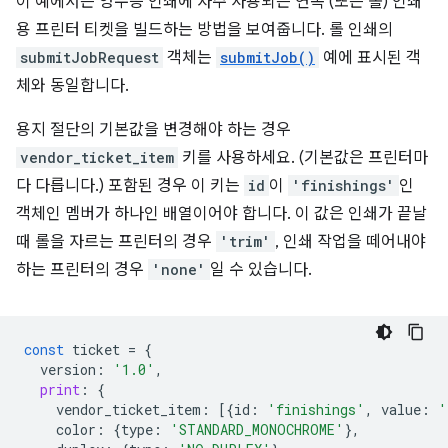
이 예에서는 영수증 인쇄에 자주 사용되는 연속 (또는 롤) 인쇄
용 프린터 티켓을 빌드하는 방법을 보여줍니다. 롤 인쇄의
submitJobRequest
객체는
submitJob()
예에 표시된 객
체와 동일합니다.
용지 절단의 기본값을 변경해야 하는 경우
vendor_ticket_item
키를 사용하세요. (기본값은 프린터마
다 다릅니다.) 포함된 경우 이 키는
id
이
'finishings'
인
객체인 멤버가 하나인 배열이어야 합니다. 이 값은 인쇄가 끝날
때 롤을 자르는 프린터의 경우
'trim'
, 인쇄 작업을 떼어내야
하는 프린터의 경우
'none'
일 수 있습니다.
const
ticket
=
{
version
:
'1.0'
,
print
:
{
vendor_ticket_item
:
[{
id
:
'finishings'
,
value
:
'
color
:
{
type
:
'STANDARD_MONOCHROME'
},