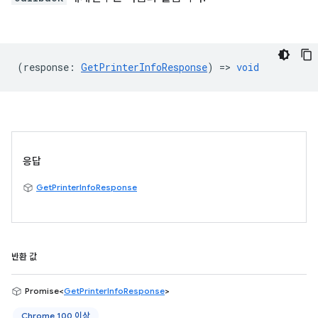
(
response
:
GetPrinterInfoResponse
) =>
void
응답
GetPrinterInfoResponse
반환 값
Promise<
GetPrinterInfoResponse
>
Chrome 100 이상