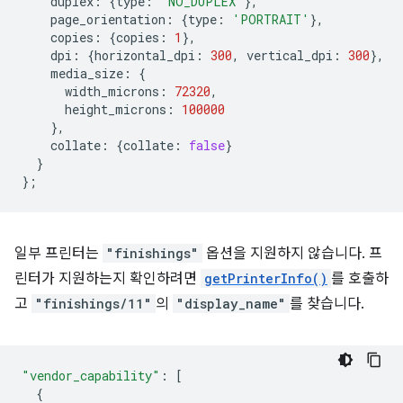
duplex
:
{
type
:
'NO_DUPLEX'
},
page_orientation
:
{
type
:
'PORTRAIT'
},
copies
:
{
copies
:
1
},
dpi
:
{
horizontal_dpi
:
300
,
vertical_dpi
:
300
},
media_size
:
{
width_microns
:
72320
,
height_microns
:
100000
},
collate
:
{
collate
:
false
}
}
};
일부 프린터는
"finishings"
옵션을 지원하지 않습니다. 프
린터가 지원하는지 확인하려면
getPrinterInfo()
를 호출하
고
"finishings/11"
의
"display_name"
를 찾습니다.
"vendor_capability"
:
[
{