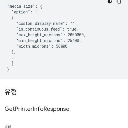
"media_size": {

  "option": [

  {

    "custom_display_name": "",

    "is_continuous_feed": true,

    "max_height_microns": 2000000,

    "min_height_microns": 25400,

    "width_microns": 50800

  },

  ...

  ]

유형
Get
Printer
Info
Response
속성