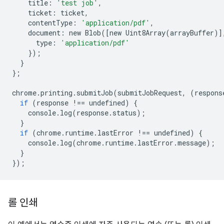
title
:
'test job'
,
ticket
:
ticket
,
contentType
:
'application/pdf'
,
document
:
new
Blob
([
new
Uint8Array
(
arrayBuffer
)]
type
:
'application/pdf'
});
}
};
chrome
.
printing
.
submitJob
(
submitJobRequest
,
(
respons
if
(
response
!==
undefined
)
{
console
.
log
(
response
.
status
);
}
if
(
chrome
.
runtime
.
lastError
!==
undefined
)
{
console
.
log
(
chrome
.
runtime
.
lastError
.
message
);
}
});
롤 인쇄