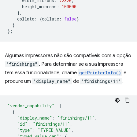
width_microns
:
72320
,
height_microns
:
100000
},
collate
:
{
collate
:
false
}
}
};
Algumas impressoras não são compatíveis com a opção
"finishings"
. Para determinar se a sua impressora
tem essa funcionalidade, chame
getPrinterInfo()
e
procure um
"display_name"
de
"finishings/11"
.
"vendor_capability"
:
[
{
"display_name"
:
"finishings/11"
,
"id"
:
"finishings/11"
,
"type"
:
"TYPED_VALUE"
,
"typed_value_cap"
:
{