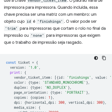
use a chave
vendor_ticket_item
. O padrão varia de
impressora para impressora. Quando incluída, essa
chave precisa ser uma matriz com um membro: um
objeto cujo
id
é
'finishings'
. O valor pode ser
'trim'
para impressoras que cortam o rolo no final da
impressão ou
'none'
para impressoras que exigem
que o trabalho de impressão seja rasgado.
const
ticket
=
{
version
:
'1.0'
,
print
:
{
vendor_ticket_item
:
[{
id
:
'finishings'
,
value
:
'
color
:
{
type
:
'STANDARD_MONOCHROME'
},
duplex
:
{
type
:
'NO_DUPLEX'
},
page_orientation
:
{
type
:
'PORTRAIT'
},
copies
:
{
copies
:
1
},
dpi
:
{
horizontal_dpi
:
300
,
vertical_dpi
:
300
},
media_size
:
{