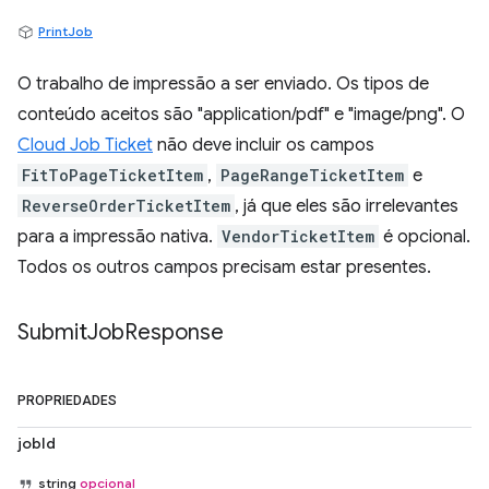
PrintJob
O trabalho de impressão a ser enviado. Os tipos de
conteúdo aceitos são "application/pdf" e "image/png". O
Cloud Job Ticket
não deve incluir os campos
FitToPageTicketItem
,
PageRangeTicketItem
e
ReverseOrderTicketItem
, já que eles são irrelevantes
para a impressão nativa.
VendorTicketItem
é opcional.
Todos os outros campos precisam estar presentes.
Submit
Job
Response
PROPRIEDADES
jobId
string
opcional