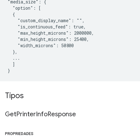
"media_size": {

  "option": [

  {

    "custom_display_name": "",

    "is_continuous_feed": true,

    "max_height_microns": 2000000,

    "min_height_microns": 25400,

    "width_microns": 50800

  },

  ...

  ]

Tipos
Get
Printer
Info
Response
PROPRIEDADES