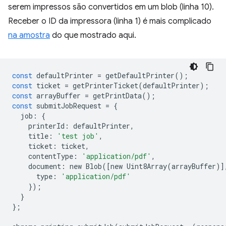
serem impressos são convertidos em um blob (linha 10).
Receber o ID da impressora (linha 1) é mais complicado
na amostra
do que mostrado aqui.
const
defaultPrinter
=
getDefaultPrinter
();
const
ticket
=
getPrinterTicket
(
defaultPrinter
);
const
arrayBuffer
=
getPrintData
();
const
submitJobRequest
=
{
job
:
{
printerId
:
defaultPrinter
,
title
:
'test job'
,
ticket
:
ticket
,
contentType
:
'application/pdf'
,
document
:
new
Blob
([
new
Uint8Array
(
arrayBuffer
)]
type
:
'application/pdf'
});
}
};