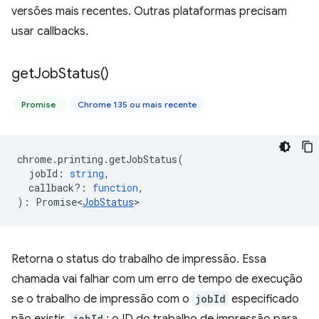
versões mais recentes. Outras plataformas precisam
usar callbacks.
get
Job
Status(
)
Promise
Chrome 135 ou mais recente
chrome
.
printing
.
getJobStatus
(
jobId
:
string
,
callback?
:
function
,
)
:
Promise<
JobStatus
>
Retorna o status do trabalho de impressão. Essa
chamada vai falhar com um erro de tempo de execução
se o trabalho de impressão com o
jobId
especificado
jobId