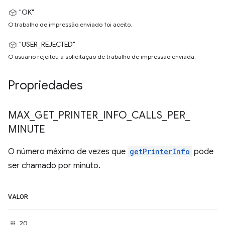
"OK"
O trabalho de impressão enviado foi aceito.
"USER_REJECTED"
O usuário rejeitou a solicitação de trabalho de impressão enviada.
Propriedades
MAX
_
GET
_
PRINTER
_
INFO
_
CALLS
_
PER
_
MINUTE
O número máximo de vezes que
getPrinterInfo
pode
ser chamado por minuto.
VALOR
20