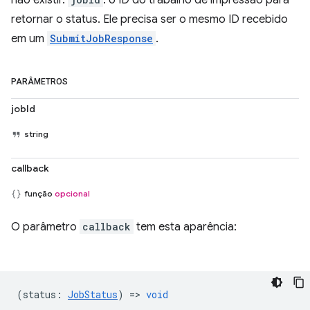
não existir.
: o ID do trabalho de impressão para
retornar o status. Ele precisa ser o mesmo ID recebido
em um
SubmitJobResponse
.
PARÂMETROS
jobId
string
callback
função
opcional
O parâmetro
callback
tem esta aparência:
(
status
:
JobStatus
) =>
void