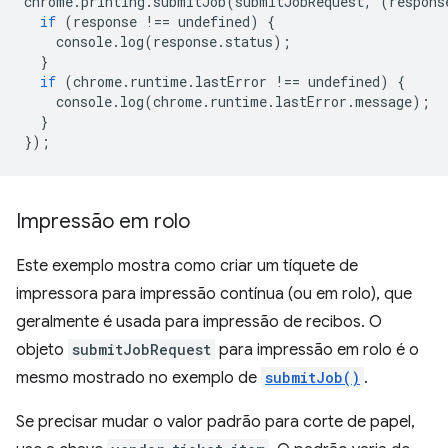
chrome
.
printing
.
submitJob
(
submitJobRequest
,
(
respons
if
(
response
!==
undefined
)
{
console
.
log
(
response
.
status
);
}
if
(
chrome
.
runtime
.
lastError
!==
undefined
)
{
console
.
log
(
chrome
.
runtime
.
lastError
.
message
);
}
});
Impressão em rolo
Este exemplo mostra como criar um tíquete de
impressora para impressão contínua (ou em rolo), que
geralmente é usada para impressão de recibos. O
objeto
submitJobRequest
para impressão em rolo é o
mesmo mostrado no exemplo de
submitJob()
.
Se precisar mudar o valor padrão para corte de papel,