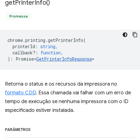
get
Printer
Info(
)
Promessa
chrome
.
printing
.
getPrinterInfo
(
printerId
:
string
,
callback?
:
function
,
)
:
Promise<
GetPrinterInfoResponse
>
Retorna o status e os recursos da impressora no
formato CDD
. Essa chamada vai falhar com um erro de
tempo de execução se nenhuma impressora com o ID
especificado estiver instalada.
PARÂMETROS