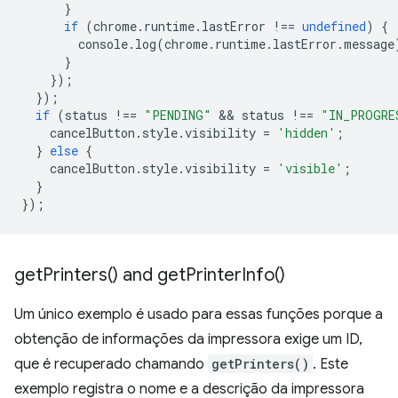
}
if
(
chrome
.
runtime
.
lastError
!==
undefined
)
{
console
.
log
(
chrome
.
runtime
.
lastError
.
message
}
});
});
if
(
status
!==
"PENDING"
 && 
status
!==
"IN_PROGRE
cancelButton
.
style
.
visibility
=
'hidden'
;
}
else
{
cancelButton
.
style
.
visibility
=
'visible'
;
}
});
get
Printers(
) and
get
Printer
Info(
)
Um único exemplo é usado para essas funções porque a
obtenção de informações da impressora exige um ID,
que é recuperado chamando
getPrinters()
. Este
exemplo registra o nome e a descrição da impressora