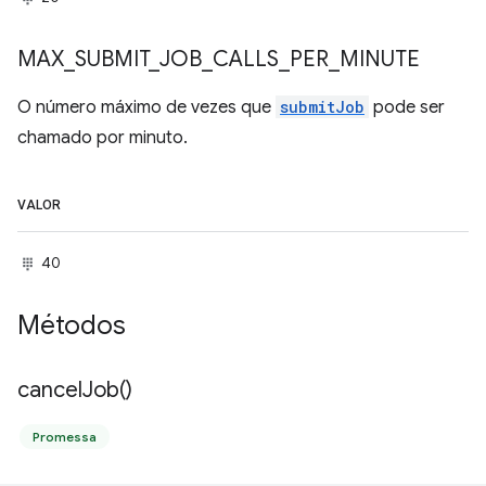
MAX
_
SUBMIT
_
JOB
_
CALLS
_
PER
_
MINUTE
O número máximo de vezes que
submitJob
pode ser
chamado por minuto.
VALOR
40
Métodos
cancel
Job(
)
Promessa