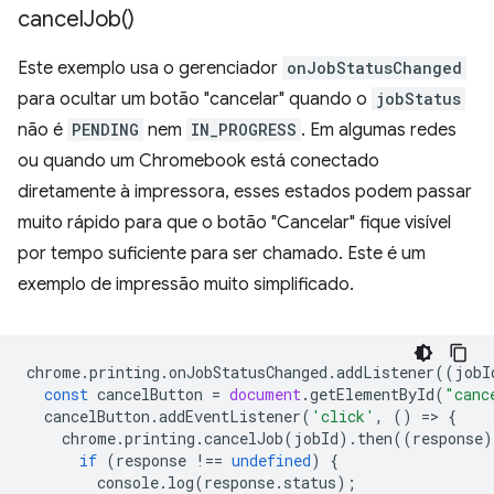
cancel
Job(
)
Este exemplo usa o gerenciador
onJobStatusChanged
para ocultar um botão "cancelar" quando o
jobStatus
não é
PENDING
nem
IN_PROGRESS
. Em algumas redes
ou quando um Chromebook está conectado
diretamente à impressora, esses estados podem passar
muito rápido para que o botão "Cancelar" fique visível
por tempo suficiente para ser chamado. Este é um
exemplo de impressão muito simplificado.
chrome
.
printing
.
onJobStatusChanged
.
addListener
((
jobI
const
cancelButton
=
document
.
getElementById
(
"canc
cancelButton
.
addEventListener
(
'click'
,
()
=
>
{
chrome
.
printing
.
cancelJob
(
jobId
).
then
((
response
)
if
(
response
!==
undefined
)
{
console
.
log
(
response
.
status
);