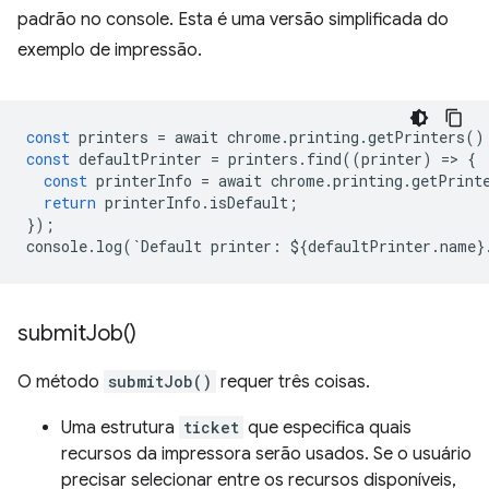
padrão no console. Esta é uma versão simplificada do
exemplo de impressão.
const
printers
=
await
chrome
.
printing
.
getPrinters
()
const
defaultPrinter
=
printers
.
find
((
printer
)
=
>
{
const
printerInfo
=
await
chrome
.
printing
.
getPrint
return
printerInfo
.
isDefault
;
});
console
.
log
(
`
Default
printer
:
$
{
defaultPrinter
.
name
}
submit
Job(
)
O método
submitJob()
requer três coisas.
Uma estrutura
ticket
que especifica quais
recursos da impressora serão usados. Se o usuário
precisar selecionar entre os recursos disponíveis,