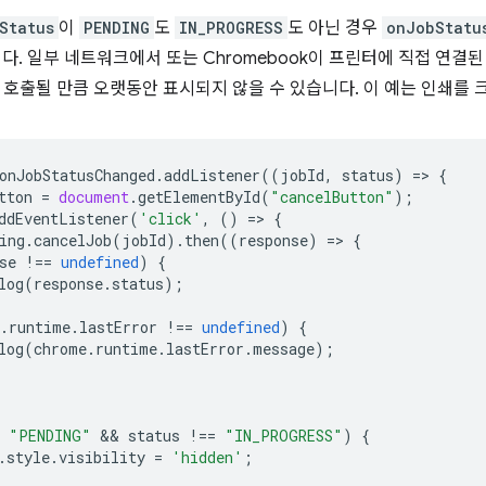
Status
이
PENDING
도
IN_PROGRESS
도 아닌 경우
onJobStatu
니다. 일부 네트워크에서 또는 Chromebook이 프린터에 직접 연결된
 호출될 만큼 오랫동안 표시되지 않을 수 있습니다. 이 예는 인쇄를 
onJobStatusChanged
.
addListener
((
jobId
,
status
)
=
>
{
tton
=
document
.
getElementById
(
"cancelButton"
);
ddEventListener
(
'click'
,
()
=
>
{
ing
.
cancelJob
(
jobId
).
then
((
response
)
=
>
{
se
!==
undefined
)
{
log
(
response
.
status
);
.
runtime
.
lastError
!==
undefined
)
{
log
(
chrome
.
runtime
.
lastError
.
message
);
"PENDING"
 && 
status
!==
"IN_PROGRESS"
)
{
.
style
.
visibility
=
'hidden'
;