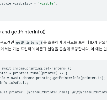
.
style
.
visibility
=
'visible'
;
) and
get
Printer
Info(
)
가져오려면
getPrinters()
를 호출하여 가져오는 프린터 ID가 필
예에서는 기본 프린터의 이름과 설명을 콘솔에 로깅합니다. 이 예는 
await
chrome
.
printing
.
getPrinters
();
nter
=
printers
.
find
((
printer
)
=
>
{
nfo
=
await
chrome
.
printing
.
getPrinterInfo
(
printer
.
id
);
Info
.
isDefault
;
ault
printer
:
$
{
defaultPrinter
.
name
}
.
\
n
\
t
$
{
defaultPrint