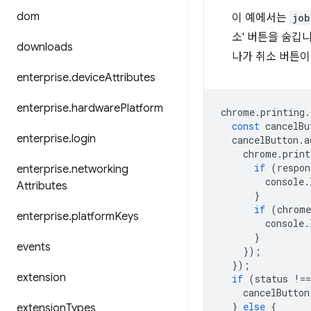
dom
이 예에서는
job
소' 버튼을 숨깁
downloads
나가 취소 버튼이
enterprise
.
device
Attributes
enterprise
.
hardware
Platform
chrome
.
printing
.
const
cancelBu
enterprise
.
login
cancelButton
.
a
chrome
.
print
if
(
respon
enterprise
.
networking
console
.
Attributes
}
if
(
chrome
enterprise
.
platform
Keys
console
.
}
events
});
});
extension
if
(
status
!==
cancelButton
}
else
{
extension
Types