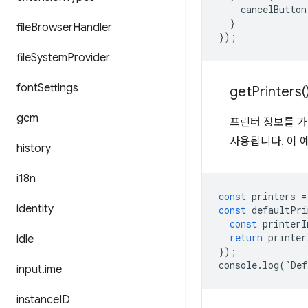
cancelButton
}
file
Browser
Handler
});
file
System
Provider
font
Settings
get
Printers(
gcm
프린터 정보를 
사용됩니다. 이 
history
i18n
const
printers
=
identity
const
defaultPri
const
printerI
return
printer
idle
});
console
.
log
(
`
Def
input
.
ime
instance
ID