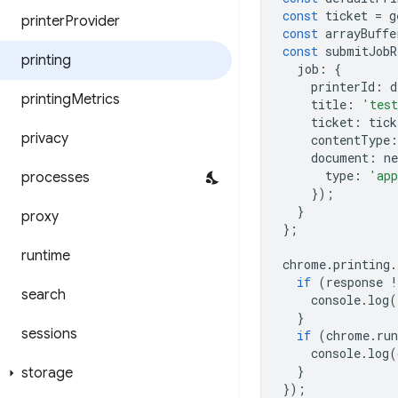
const
ticket
=
g
printer
Provider
const
arrayBuffe
const
submitJobR
printing
job
:
{
printerId
:
d
printing
Metrics
title
:
'tes
ticket
:
tick
privacy
contentType
:
document
:
ne
type
:
'app
processes
});
}
proxy
};
runtime
chrome
.
printing
.
if
(
response
!
search
console
.
log
(
}
sessions
if
(
chrome
.
ru
console
.
log
(
}
storage
});