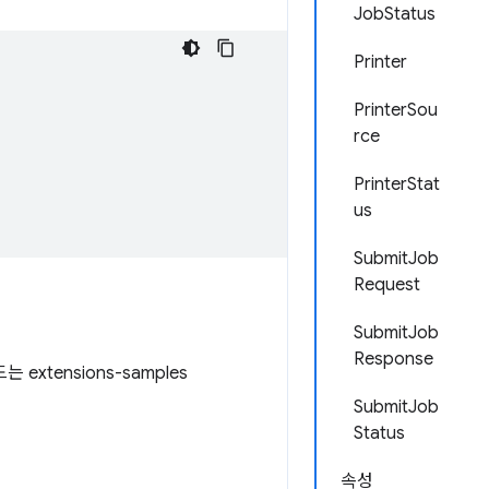
JobStatus
Printer
PrinterSou
rce
PrinterStat
us
SubmitJob
Request
SubmitJob
Response
tensions-samples
SubmitJob
Status
속성