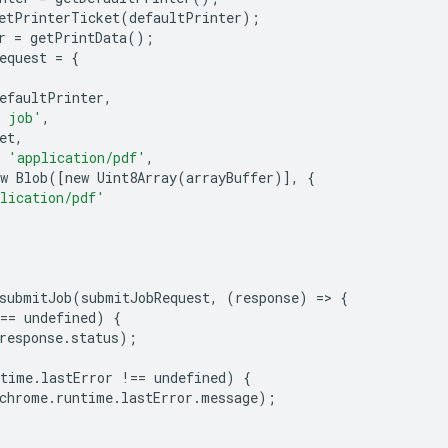
etPrinterTicket
(
defaultPrinter
);
r
=
getPrintData
();
equest
=
{
efaultPrinter
,
t job'
,
et
,
'application/pdf'
,
w
Blob
([
new
Uint8Array
(
arrayBuffer
)],
{
lication/pdf'
submitJob
(
submitJobRequest
,
(
response
)
=
>
{
==
undefined
)
{
response
.
status
);
ntime
.
lastError
!==
undefined
)
{
chrome
.
runtime
.
lastError
.
message
);