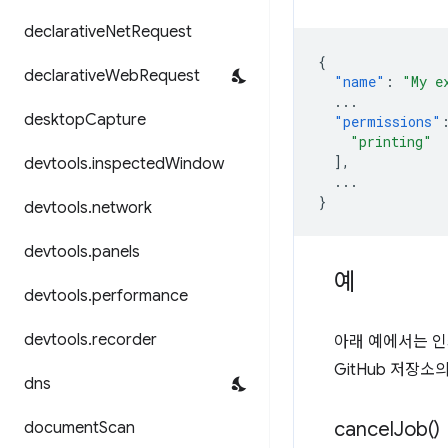
declarative
Net
Request
{
declarative
Web
Request
"name"
:
"My e
...
desktop
Capture
"permissions"
"printing"
],
devtools
.
inspected
Window
...
}
devtools
.
network
devtools
.
panels
예
devtools
.
performance
devtools
.
recorder
아래 예에서는 인쇄
GitHub 저장소
dns
cancel
Job(
)
document
Scan