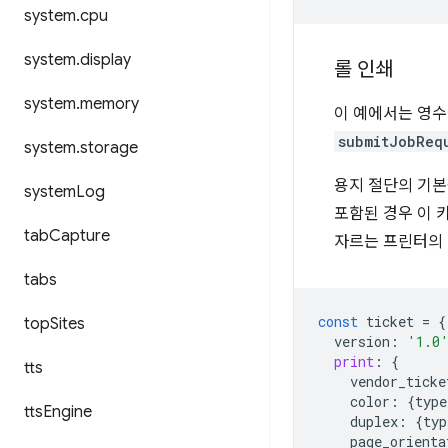
system
.
cpu
system
.
display
롤 인쇄
system
.
memory
이 예에서는 영수
submitJobReq
system
.
storage
용지 절단의 기
system
Log
포함된 경우 이 
tab
Capture
자르는 프린터의
tabs
const
ticket
=
{
top
Sites
version
:
'1.0
print
:
{
tts
vendor_ticke
color
:
{
type
tts
Engine
duplex
:
{
typ
page_orienta