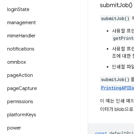
submit
Job(
)
login
State
submitJob()
management
사용할 프
mime
Handler
getPrint
notifications
사용할 프
조에 대한 
omnibox
인쇄할 파일
page
Action
submitJob()
PrintingAPIE
page
Capture
이 예는 인쇄 예
permissions
이터가 blob으로
platform
Keys
power
const
defaultPri