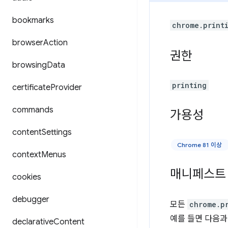
bookmarks
chrome.print
browser
Action
권한
browsing
Data
printing
certificate
Provider
commands
가용성
content
Settings
Chrome 81 이상
context
Menus
매니페스트
cookies
debugger
모든
chrome.p
예를 들면 다음과
declarative
Content