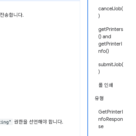
cancelJob(
 전송합니다.
)
getPrinters
() and
getPrinterI
nfo()
submitJob(
)
롤 인쇄
유형
GetPrinterI
nfoRespon
ting"
권한을 선언해야 합니다.
se