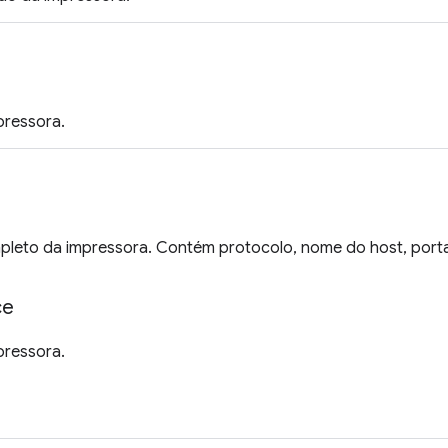
pressora.
leto da impressora. Contém protocolo, nome do host, porta e
ce
pressora.