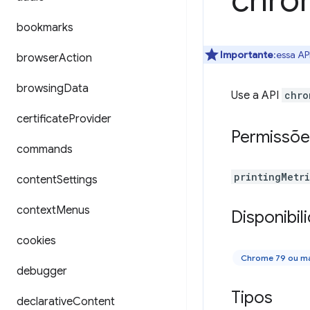
chro
bookmarks
Importante
:essa AP
browser
Action
browsing
Data
Use a API
chro
certificate
Provider
Permissõe
commands
printingMetr
content
Settings
context
Menus
Disponibil
cookies
Chrome 79 ou ma
debugger
Tipos
declarative
Content