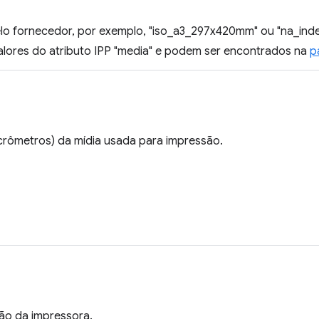
elo fornecedor, por exemplo, "iso_a3_297x420mm" ou "na_inde
valores do atributo IPP "media" e podem ser encontrados na
p
crômetros) da mídia usada para impressão.
ão da impressora.