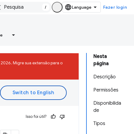
/
Fazer login
re
Nesta
2026. Migre sua extensão para o
página
Descrição
Permissões
Disponibilida
de
Isso foi útil?
Tipos