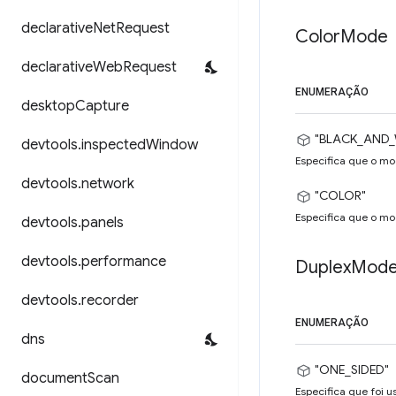
declarative
Net
Request
Color
Mode
declarative
Web
Request
ENUMERAÇÃO
desktop
Capture
"BLACK_AND_
devtools
.
inspected
Window
Especifica que o mo
devtools
.
network
"COLOR"
Especifica que o mo
devtools
.
panels
devtools
.
performance
Duplex
Mod
devtools
.
recorder
ENUMERAÇÃO
dns
"ONE_SIDED"
document
Scan
Especifica que foi 