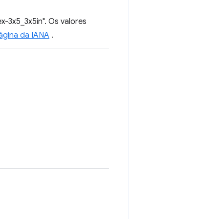
x-3x5_3x5in". Os valores
ágina da IANA
.