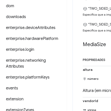
dom
"TWO_SIDED_
Especifica que a imp
downloads
"TWO_SIDED_
enterprise
.
device
Attributes
Especifica que a imp
enterprise
.
hardware
Platform
Media
Size
enterprise
.
login
enterprise
.
networking
PROPRIEDADES
Attributes
altura
enterprise
.
platform
Keys
número
events
Altura (em mic
extension
vendorId
extension
Types
string