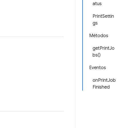
atus
PrintSettin
gs
Métodos
getPrintJo
bs()
Eventos
onPrintJob
Finished