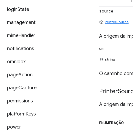
login
State
source
management
PrinterSource
mime
Handler
A origem da im
notifications
uri
string
omnibox
O caminho comp
page
Action
page
Capture
Printer
Sour
permissions
A origem da im
platform
Keys
ENUMERAÇÃO
power