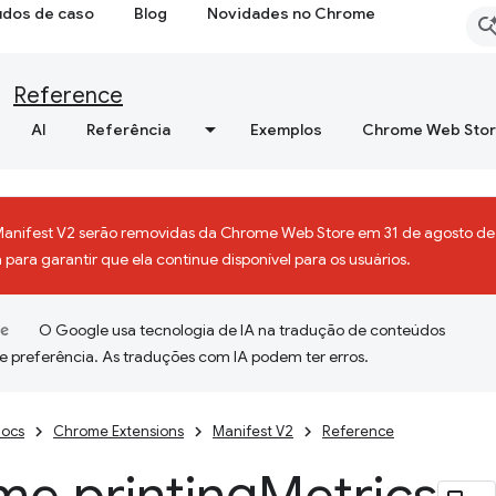
udos de caso
Blog
Novidades no Chrome
Reference
AI
Referência
Exemplos
Chrome Web Sto
Manifest V2 serão removidas da Chrome Web Store em 31 de agosto de 
para garantir que ela continue disponível para os usuários.
O Google usa tecnologia de IA na tradução de conteúdos
e preferência. As traduções com IA podem ter erros.
ocs
Chrome Extensions
Manifest V2
Reference