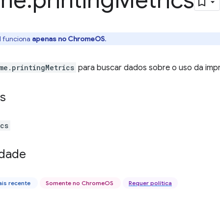
me
.
printing
Metrics
I funciona
apenas no ChromeOS
.
me.printingMetrics
para buscar dados sobre o uso da imp
s
ics
idade
is recente
Somente no ChromeOS
Requer política