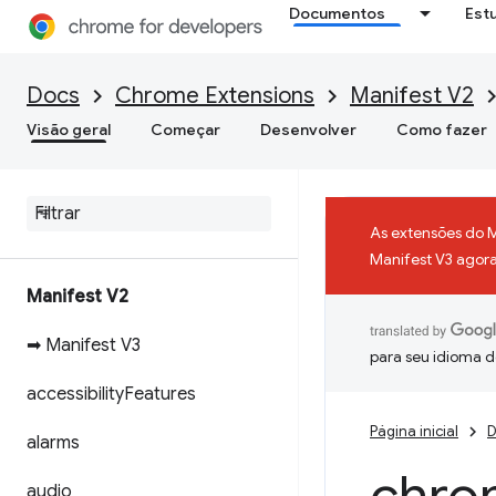
Documentos
Est
Docs
Chrome Extensions
Manifest V2
Visão geral
Começar
Desenvolver
Como fazer
As extensões do 
Manifest V3 agora 
Manifest V2
➡ Manifest V3
para seu idioma d
accessibility
Features
Página inicial
D
alarms
audio