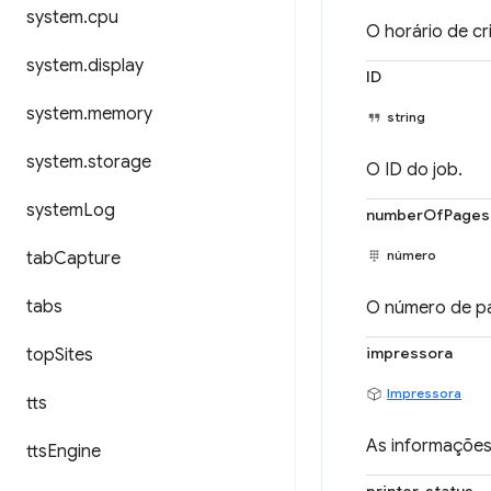
system
.
cpu
O horário de cr
system
.
display
ID
system
.
memory
string
system
.
storage
O ID do job.
system
Log
numberOfPages
número
tab
Capture
tabs
O número de p
impressora
top
Sites
Impressora
tts
As informações
tts
Engine