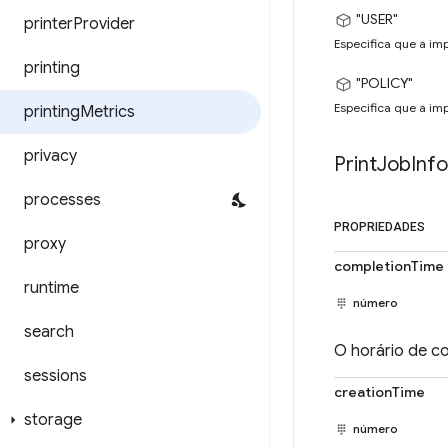
"USER"
printer
Provider
Especifica que a imp
printing
"POLICY"
Especifica que a imp
printing
Metrics
privacy
Print
Job
Info
processes
PROPRIEDADES
proxy
completionTime
runtime
número
search
O horário de c
sessions
creationTime
storage
número