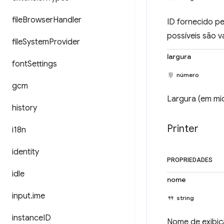
file
Browser
Handler
ID fornecido p
possíveis são 
file
System
Provider
largura
font
Settings
número
gcm
Largura (em mi
history
Printer
i18n
identity
PROPRIEDADES
idle
nome
input
.
ime
string
instance
ID
Nome de exibiç