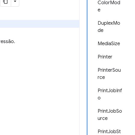
ColorMod
e
DuplexMo
de
ressão.
MediaSize
Printer
PrinterSou
rce
PrintJobInf
o
PrintJobSo
urce
PrintJobSt