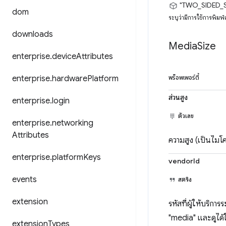
"TWO_SIDED_
dom
ระบุว่ามีการใช้การพิม
downloads
Media
Size
enterprise
.
device
Attributes
enterprise
.
hardware
Platform
พร็อพเพอร์ตี้
ส่วนสูง
enterprise
.
login
ตัวเลข
enterprise
.
networking
Attributes
ความสูง (เป็นไมโค
enterprise
.
platform
Keys
vendorId
events
สตริง
extension
รหัสที่ผู้ให้บริก
"media" และดูได้
extension
Types