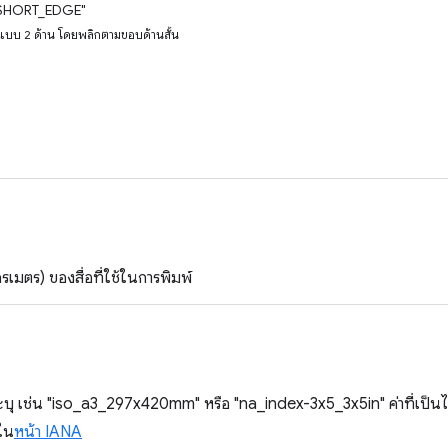
SHORT_EDGE"
พ์แบบ 2 ด้าน โดยพลิกตามขอบด้านสั้น
รเมตร) ของสื่อที่ใช้ในการพิมพ์
ารระบุ เช่น "iso_a3_297x420mm" หรือ "na_index-3x5_3x5in" ค่าที่เป็นไ
ใน
หน้า IANA