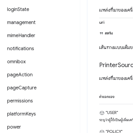
login
State
แหล่งที่มาของเครื
management
uri
สตริง
mime
Handler
เส้นทางแบบเต็มขอ
notifications
omnibox
Printer
Sour
page
Action
แหล่งที่มาของเครื
page
Capture
ค่าแจกแจง
permissions
"USER"
platform
Keys
ระบุว่าผู้ใช้เป็นผู้เพิ่มเค
power
"POLICY"