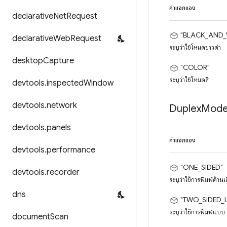
ค่าแจกแจง
declarative
Net
Request
"BLACK_AND_
declarative
Web
Request
ระบุว่าใช้โหมดขาวดำ
desktop
Capture
"COLOR"
ระบุว่าใช้โหมดสี
devtools
.
inspected
Window
devtools
.
network
Duplex
Mod
devtools
.
panels
ค่าแจกแจง
devtools
.
performance
"ONE_SIDED"
devtools
.
recorder
ระบุว่าใช้การพิมพ์ด้านเ
dns
"TWO_SIDED_
ระบุว่าใช้การพิมพ์แบ
document
Scan