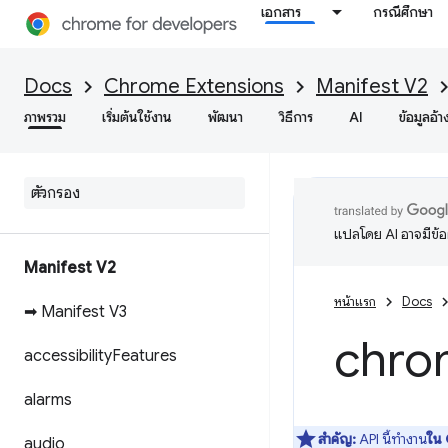
เอกสาร
กรณีศึกษา
Docs
Chrome Extensions
Manifest V2
ภาพรวม
เริ่มต้นใช้งาน
พัฒนา
วิธีการ
AI
ข้อมูลอ้า
แปลโดย AI อาจมีข้
Manifest V2
หน้าแรก
Docs
➡ Manifest V3
chro
accessibility
Features
alarms
สำคัญ:
API นี้ทำงาน
ใน 
audio