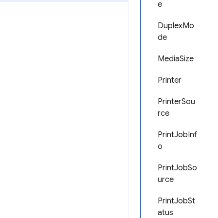
e
DuplexMo
de
MediaSize
Printer
PrinterSou
rce
PrintJobInf
o
PrintJobSo
urce
PrintJobSt
atus