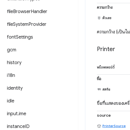
ความกว้าง
file
Browser
Handler
ตัวเลข
file
System
Provider
ความกว้าง (เป็นไม
font
Settings
Printer
gcm
history
พร็อพเพอร์ตี้
i18n
ชื่อ
identity
สตริง
idle
ชื่อที่แสดงของเครื
input
.
ime
source
instance
ID
PrinterSource