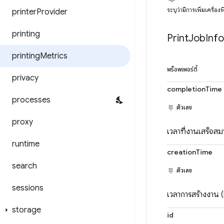
ระบุว่ามีการเพิ่มเครื่อ
printer
Provider
printing
Print
Job
Info
printing
Metrics
พร็อพเพอร์ตี้
privacy
completionTime
processes
ตัวเลข
proxy
เวลาที่งานเสร็จสม
runtime
creationTime
search
ตัวเลข
sessions
เวลาการสร้างงาน 
storage
id