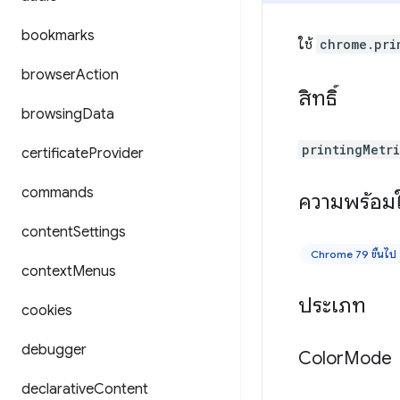
bookmarks
ใช้
chrome.pri
browser
Action
สิทธิ์
browsing
Data
printingMetr
certificate
Provider
commands
ความพร้อมใ
content
Settings
Chrome 79 ขึ้นไป
context
Menus
ประเภท
cookies
debugger
Color
Mode
declarative
Content