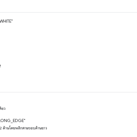
WHITE"
e
ดียว
LONG_EDGE"
บ 2 ด้านโดยพลิกตามขอบด้านยาว