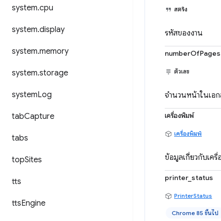
system
.
cpu
สตริง
system
.
display
รหัสของงาน
system
.
memory
numberOfPages
ตัวเลข
system
.
storage
system
Log
จำนวนหน้าในเอก
เครื่องพิมพ์
tab
Capture
เครื่องพิมพ์
tabs
ข้อมูลเกี่ยวกับเครื
top
Sites
printer_status
tts
PrinterStatus
tts
Engine
Chrome 85 ขึ้นไป