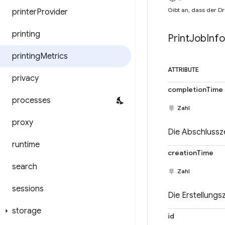
Gibt an, dass der Dr
printer
Provider
printing
Print
Job
Info
printing
Metrics
ATTRIBUTE
privacy
completionTime
processes
Zahl
proxy
Die Abschlussze
runtime
creationTime
search
Zahl
sessions
Die Erstellungs
storage
id