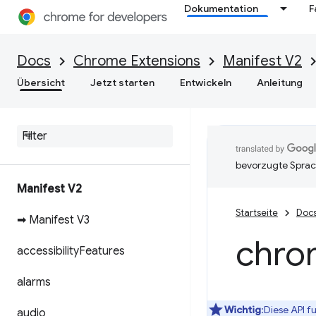
Dokumentation
F
Docs
Chrome Extensions
Manifest V2
Übersicht
Jetzt starten
Entwickeln
Anleitung
bevorzugte Sprac
Manifest V2
Startseite
Doc
➡ Manifest V3
chro
accessibility
Features
alarms
Wichtig
:Diese API f
audio