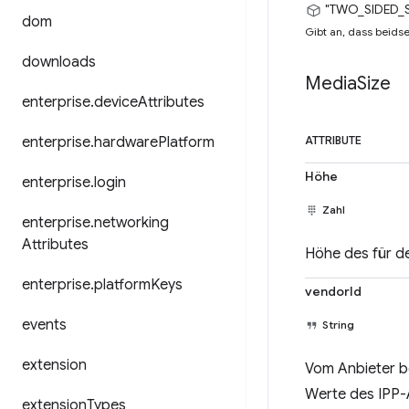
"TWO_SIDED_
dom
Gibt an, dass beids
downloads
Media
Size
enterprise
.
device
Attributes
enterprise
.
hardware
Platform
ATTRIBUTE
Höhe
enterprise
.
login
Zahl
enterprise
.
networking
Attributes
Höhe des für d
enterprise
.
platform
Keys
vendorId
events
String
extension
Vom Anbieter be
Werte des IPP-A
extension
Types