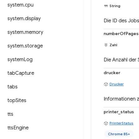
system
.
cpu
String
system
.
display
Die ID des Jobs
system
.
memory
numberOfPages
Zahl
system
.
storage
system
Log
Die Anzahl der
drucker
tab
Capture
Drucker
tabs
Informationen 
top
Sites
printer_status
tts
PrinterStatus
tts
Engine
Chrome 85+