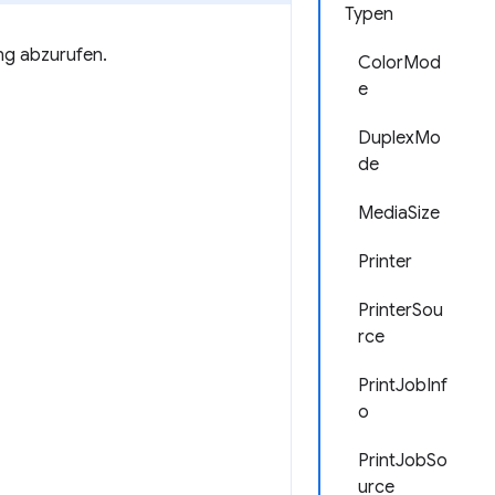
Typen
ng abzurufen.
ColorMod
e
DuplexMo
de
MediaSize
Printer
PrinterSou
rce
PrintJobInf
o
PrintJobSo
urce