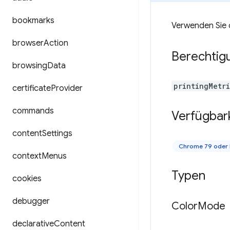
bookmarks
Verwenden Sie 
browser
Action
Berechtig
browsing
Data
printingMetr
certificate
Provider
commands
Verfügbar
content
Settings
Chrome 79 oder
context
Menus
Typen
cookies
debugger
Color
Mode
declarative
Content