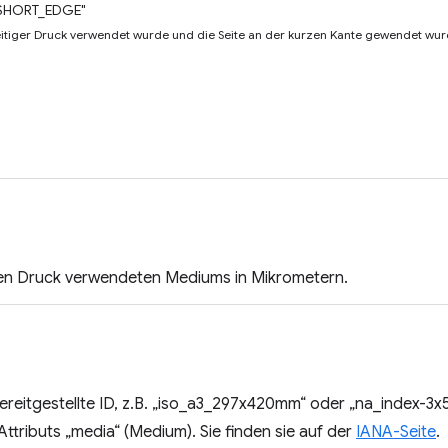
SHORT_EDGE"
eitiger Druck verwendet wurde und die Seite an der kurzen Kante gewendet wur
en Druck verwendeten Mediums in Mikrometern.
reitgestellte ID, z.B. „iso_a3_297x420mm“ oder „na_index-3x
ttributs „media“ (Medium). Sie finden sie auf der
IANA-Seite
.