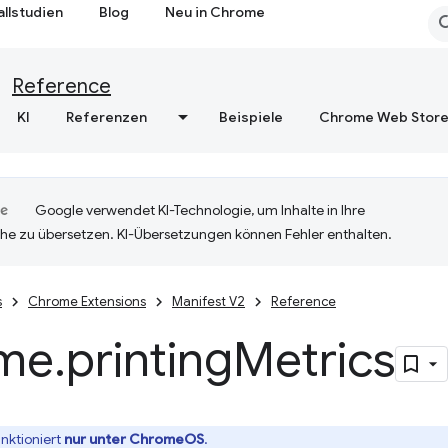
allstudien
Blog
Neu in Chrome
Reference
KI
Referenzen
Beispiele
Chrome Web Stor
Google verwendet KI-Technologie, um Inhalte in Ihre
he zu übersetzen. KI-Übersetzungen können Fehler enthalten.
s
Chrome Extensions
Manifest V2
Reference
me
.
printing
Metrics
unktioniert
nur unter ChromeOS
.