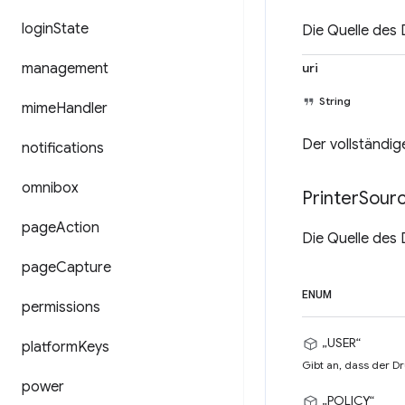
login
State
Die Quelle des 
management
uri
String
mime
Handler
Der vollständig
notifications
omnibox
Printer
Sour
page
Action
Die Quelle des 
page
Capture
ENUM
permissions
„USER“
platform
Keys
Gibt an, dass der D
power
„POLICY“