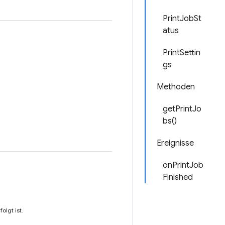
PrintJobSt
atus
PrintSettin
gs
Methoden
getPrintJo
bs()
Ereignisse
onPrintJob
Finished
lgt ist.