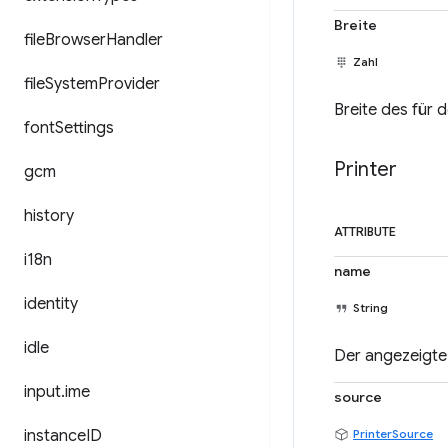
Breite
file
Browser
Handler
Zahl
file
System
Provider
Breite des für
font
Settings
Printer
gcm
history
ATTRIBUTE
i18n
name
identity
String
idle
Der angezeigte
input
.
ime
source
instance
ID
PrinterSource