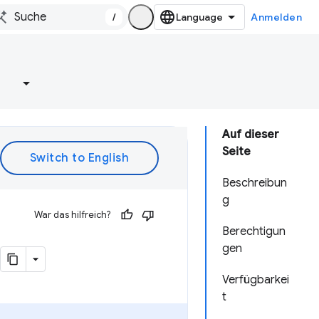
/
Anmelden
e
Auf dieser
Seite
Beschreibun
g
War das hilfreich?
Berechtigun
gen
Verfügbarkei
t