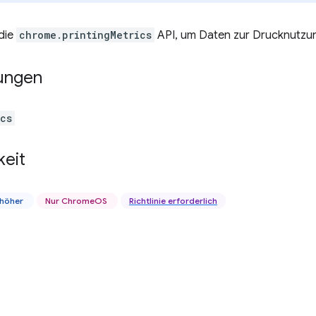
die
chrome.printingMetrics
API, um Daten zur Drucknutzu
ungen
ics
keit
 höher
Nur ChromeOS
Richtlinie erforderlich