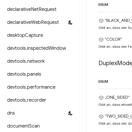
ENUM
declarative
Net
Request
"BLACK_AND_
declarative
Web
Request
Gibt an, dass der 
desktop
Capture
"COLOR"
Gibt an, dass der 
devtools
.
inspected
Window
devtools
.
network
Duplex
Mod
devtools
.
panels
ENUM
devtools
.
performance
„ONE_SIDED“
devtools
.
recorder
Gibt an, dass einse
dns
"TWO_SIDED_
Gibt an, dass der d
document
Scan