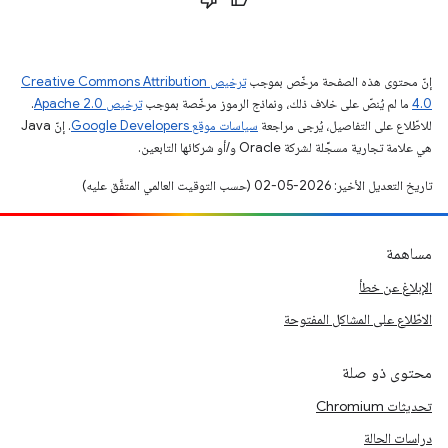
إنّ محتوى هذه الصفحة مرخّص بموجب
ترخيص Creative Commons Attribution
4.0‏
ما لم يُنصّ على خلاف ذلك، ونماذج الرموز مرخّصة بموجب
ترخيص Apache 2.0‏
.
للاطّلاع على التفاصيل، يُرجى مراجعة
سياسات موقع Google Developers‏
. إنّ Java
هي علامة تجارية مسجَّلة لشركة Oracle و/أو شركائها التابعين.
تاريخ التعديل الأخير: 2026-05-02 (حسب التوقيت العالمي المتفَّق عليه)
مساهمة
الإبلاغ عن خطأ
الاطّلاع على المشاكل المفتوحة
محتوى ذو صلة
تحديثات Chromium
دراسات الحالة