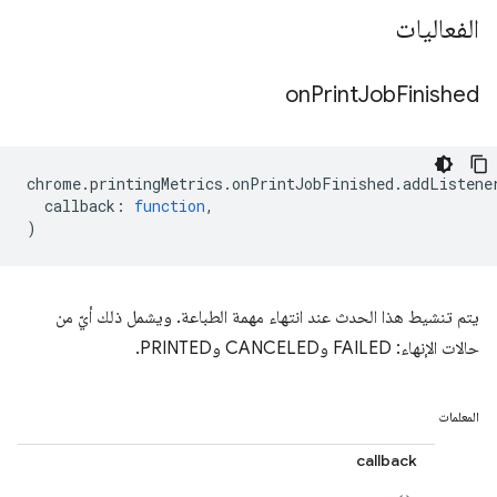
الفعاليات
on
Print
Job
Finished
chrome
.
printingMetrics
.
onPrintJobFinished
.
addListene
callback
:
function
,
)
يتم تنشيط هذا الحدث عند انتهاء مهمة الطباعة. ويشمل ذلك أيّ من
حالات الإنهاء: FAILED وCANCELED وPRINTED.
المعلمات
callback