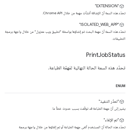
"EXTENSION"
تحدّد هذه السمة أنّ الإضافة أنشأت مهمة من خلال Chrome API.
‏"ISOLATED_WEB_APP"
تحدّد هذه السمة أنّ مهمة البحث تم إنشاؤها بواسطة "تطبيق ويب معزول" من خلال واجهة برمجة
التطبيقات.
Print
Job
Status
تحدّد هذه السمة الحالة النهائية لمَهمّة الطباعة.
ENUM
"تعذّر التنفيذ"
يشير إلى أنّ مهمة الطباعة قد توقّفت بسبب حدوث خطأ ما.
"تم الإلغاء"
تحدّد هذه الحالة أنّ المستخدم ألغى مهمة الطباعة أو تم إلغاؤها من خلال واجهة برمجة