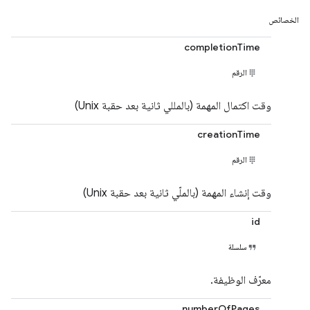
الخصائص
completionTime
الرقم
وقت اكتمال المهمة (بالمللي ثانية بعد حقبة Unix)
creationTime
الرقم
وقت إنشاء المهمة (بالملّي ثانية بعد حقبة Unix)
id
سلسلة
معرّف الوظيفة.
numberOfPages