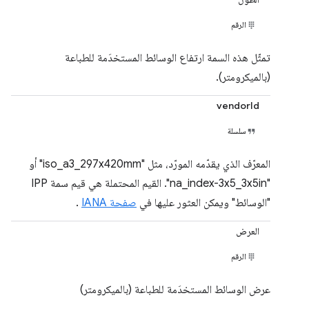
الرقم
تمثّل هذه السمة ارتفاع الوسائط المستخدَمة للطباعة
(بالميكرومتر).
vendorId
سلسلة
المعرّف الذي يقدّمه المورّد، مثل "iso_a3_297x420mm" أو
"na_index-3x5_3x5in". القيم المحتملة هي قيم سمة IPP
"الوسائط" ويمكن العثور عليها في
صفحة IANA
.
العرض
الرقم
عرض الوسائط المستخدَمة للطباعة (بالميكرومتر)