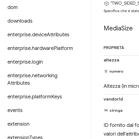
"TWO_SIDED_
dom
Specifica che è stata
downloads
Media
Size
enterprise
.
device
Attributes
enterprise
.
hardware
Platform
PROPRIETÀ
altezza
enterprise
.
login
numero
enterprise
.
networking
Attributes
Altezza (in micr
enterprise
.
platform
Keys
vendorId
events
stringa
extension
ID fornito dal f
valori dell'attr
extension
Types