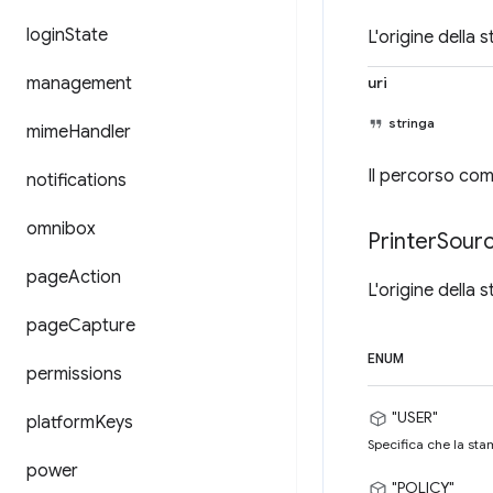
login
State
L'origine della 
management
uri
stringa
mime
Handler
Il percorso com
notifications
omnibox
Printer
Sour
page
Action
L'origine della 
page
Capture
ENUM
permissions
"USER"
platform
Keys
Specifica che la sta
power
"POLICY"