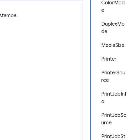
ColorMod
e
a stampa.
DuplexMo
de
MediaSize
Printer
PrinterSou
rce
PrintJobInf
o
PrintJobSo
urce
PrintJobSt