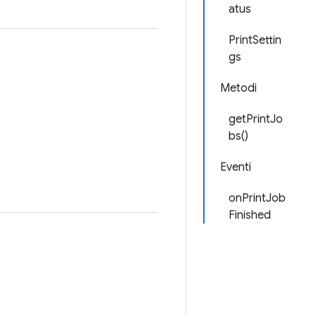
atus
PrintSettin
gs
Metodi
getPrintJo
bs()
Eventi
onPrintJob
Finished