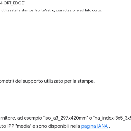
SHORT_EDGE"
 utilizzata la stampa fronte/retro, con rotazione sul lato corto.
ometri) del supporto utilizzato per la stampa.
ornitore, ad esempio "iso_a3_297x420mm" o "na_index-3x5_3x5in"
ibuto IPP "media" e sono disponibili nella
pagina IANA
.