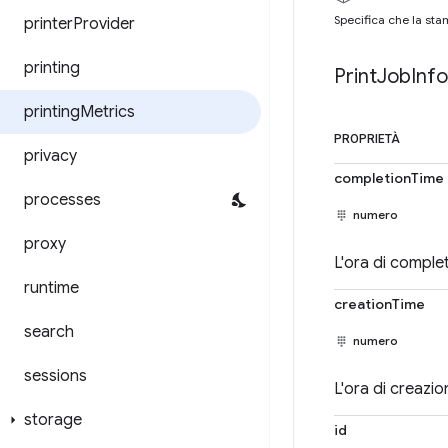
Specifica che la sta
printer
Provider
printing
Print
Job
Info
printing
Metrics
PROPRIETÀ
privacy
completionTime
processes
numero
proxy
L'ora di complet
runtime
creationTime
search
numero
sessions
L'ora di creazio
storage
id