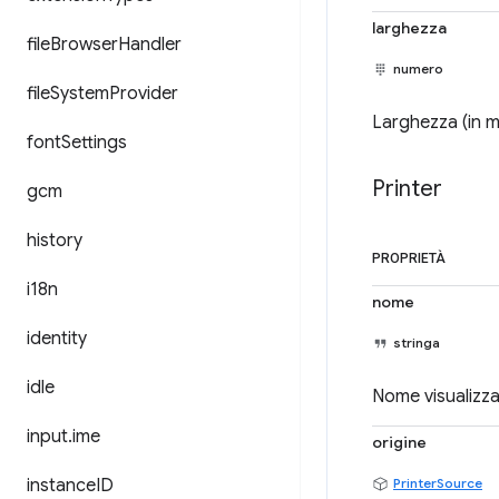
larghezza
file
Browser
Handler
numero
file
System
Provider
Larghezza (in m
font
Settings
Printer
gcm
history
PROPRIETÀ
i18n
nome
identity
stringa
idle
Nome visualizza
input
.
ime
origine
instance
ID
PrinterSource