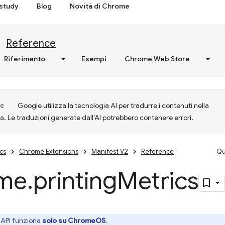
study
Blog
Novità di Chrome
Reference
Riferimento
Esempi
Chrome Web Store
Google utilizza la tecnologia AI per tradurre i contenuti nella
ta. Le traduzioni generate dall'AI potrebbero contenere errori.
cs
Chrome Extensions
Manifest V2
Reference
Qu
me
.
printing
Metrics
API funziona
solo su ChromeOS
.