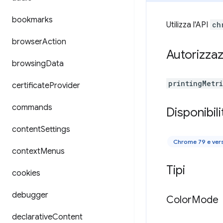
bookmarks
Utilizza l'API
ch
browser
Action
Autorizzaz
browsing
Data
printingMetr
certificate
Provider
commands
Disponibili
content
Settings
Chrome 79 e ver
context
Menus
Tipi
cookies
debugger
Color
Mode
declarative
Content