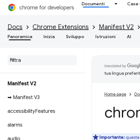
Documenti
Case 
Docs
Chrome Extensions
Manifest V2
Panoramica
Inizia
Sviluppo
Istruzioni
AI
tua lingua preferi
Manifest V2
Home page
Do
➡ Manifest V3
chro
accessibility
Features
alarms
Importante:
questa 
audio