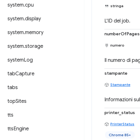
system
.
cpu
stringa
system
.
display
L'ID del job.
system
.
memory
numberOfPages
numero
system
.
storage
system
Log
Il numero di pa
stampante
tab
Capture
Stampante
tabs
Informazioni su
top
Sites
printer_status
tts
PrinterStatus
tts
Engine
Chrome 85+