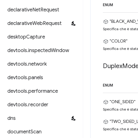
ENUM
declarative
Net
Request
"BLACK_AND_
declarative
Web
Request
Specifica che è stata
desktop
Capture
"COLOR"
Specifica che è stata
devtools
.
inspected
Window
devtools
.
network
Duplex
Mod
devtools
.
panels
ENUM
devtools
.
performance
"ONE_SIDED"
devtools
.
recorder
Specifica che è stata
dns
"TWO_SIDED_
Specifica che è stata
document
Scan