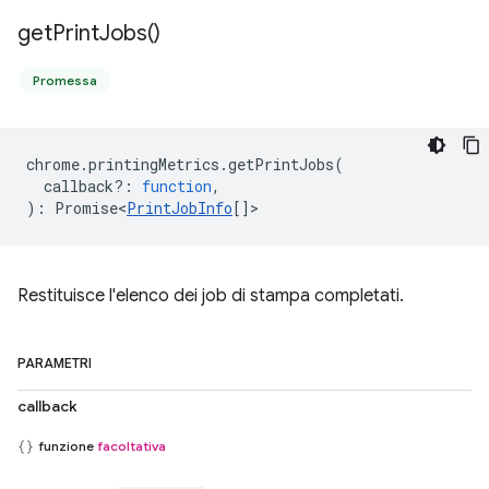
get
Print
Jobs(
)
Promessa
chrome
.
printingMetrics
.
getPrintJobs
(
callback?
:
function
,
)
:
Promise<
PrintJobInfo
[]
>
Restituisce l'elenco dei job di stampa completati.
PARAMETRI
callback
funzione
facoltativa