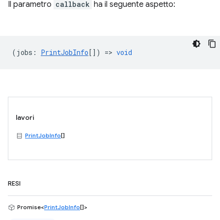
Il parametro
callback
ha il seguente aspetto:
(
jobs
:
PrintJobInfo
[]) =>
void
lavori
PrintJobInfo
[]
RESI
Promise<
PrintJobInfo
[]>