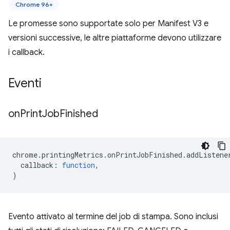
Chrome 96+
Le promesse sono supportate solo per Manifest V3 e
versioni successive, le altre piattaforme devono utilizzare
i callback.
Eventi
on
Print
Job
Finished
chrome
.
printingMetrics
.
onPrintJobFinished
.
addListene
callback
:
function
,
)
Evento attivato al termine del job di stampa. Sono inclusi