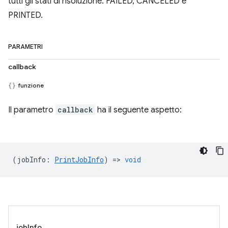
tutti gli stati di risoluzione: FAILED, CANCELED e
PRINTED.
PARAMETRI
callback
funzione
Il parametro
callback
ha il seguente aspetto:
(
jobInfo
:
PrintJobInfo
) =>
void
jobInfo