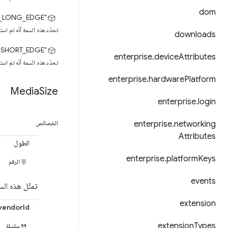
dom
"TWO_SIDED_LONG_EDGE"
تحدّد هذه السمة أنّه تم ا
downloads
"TWO_SIDED_SHORT_EDGE"
enterprise
.
device
Attributes
تحدّد هذه السمة أنّه تم ا
enterprise
.
hardware
Platform
Media
Size
enterprise
.
login
enterprise
.
networking
الخصائص
Attributes
الطول
enterprise
.
platform
Keys
الرقم
events
تمثّل هذه الس
extension
vendorId
extension
Types
سلسلة