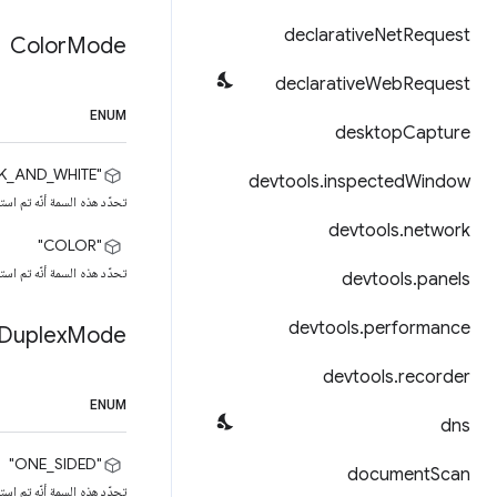
declarative
Net
Request
Color
Mode
declarative
Web
Request
ENUM
desktop
Capture
‫"BLACK_AND_WHITE"
devtools
.
inspected
Window
تحدّد هذه السمة أنّه تم اس
devtools
.
network
"COLOR"
تحدّد هذه السمة أنّه تم اس
devtools
.
panels
devtools
.
performance
Duplex
Mode
devtools
.
recorder
ENUM
dns
"ONE_SIDED"
document
Scan
تحدّد هذه السمة أنّه تم ا