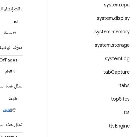
system
.
cpu
وقت إنشاء المهم
system
.
display
id
system
.
memory
سلسلة
system
.
storage
معرّف الوظيف
system
Log
OfPages
الرقم
tab
Capture
tabs
تمثّل هذه ال
طابعة
top
Sites
الطابعة
tts
تمثّل هذه ال
tts
Engine