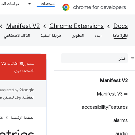
المستندات
دراسات الحال
Manifest V2
Chrome Extensions
Docs
نظرة عامة
البدء
التطوير
طريقة التنفيذ
الذكاء الاصطناعي
للمستخدمين.
Manifest V2
➡ Manifest V3
المفضّلة، وقد تتضمّن ب
accessibility
Features
الصفحة الرئيسية
cs
alarms
audio