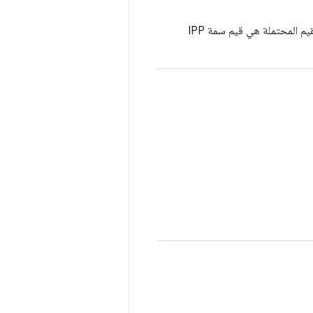
المعرّف الذي يقدّمه المورّد، مثل "iso_a3_297x420mm" أو "na_index-3x5_3x5in". القيم المحتملة هي قيم سمة IPP