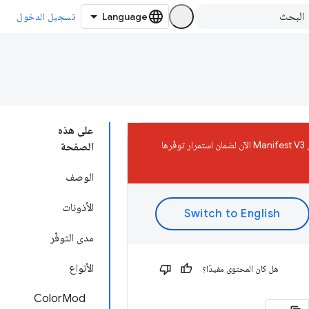
تسجيل الدخول
على هذه
ستتم إزالة إضافات Manifest V2 من "سوق Chrome الإلكتروني" في 31 أغسطس 2026. يجب نقل الإضافة إلى Manifest V3 الآن لضمان استمرار توفّرها
الصفحة
الوصف
الأذونات
مدى التوفّر
الأنواع
هل كان المحتوى مفيدًا؟
ColorMod