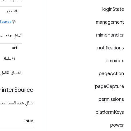
login
State
المصدر
rSource
management
mime
Handler
تمثّل هذه الس
uri
notifications
سلسلة
omnibox
المسار الكامل
page
Action
page
Capture
rinter
Source
permissions
تمثّل هذه السمة مصد
platform
Keys
ENUM
power