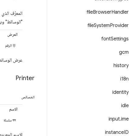
file
Browser
Handler
"الوسائط" وي
file
System
Provider
العرض
font
Settings
الرقم
gcm
عرض الوسائط 
history
Printer
i18n
identity
الخصائص
idle
الاسم
input
.
ime
سلسلة
instance
ID
الاسم المعرو