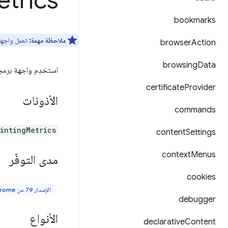
trics
bookmarks
ملاحظة مهمة:
تعمل واجهة
browser
Action
browsing
Data
استخدِم واجهة برمج
certificate
Provider
الأذونات
commands
intingMetrics
content
Settings
context
Menus
مدى التوفّر
cookies
الإصدار 79 من Chrome والإصدارات الأحدث
debugger
الأنواع
declarative
Content