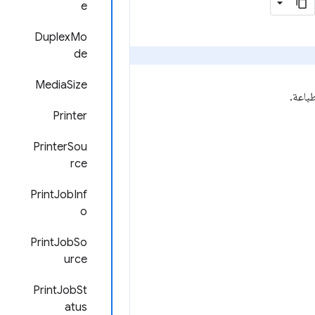
e
DuplexMo
de
MediaSize
باعة.
Printer
PrinterSou
rce
PrintJobInf
o
PrintJobSo
urce
PrintJobSt
atus