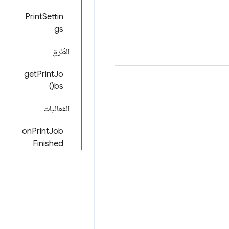
PrintSettin
gs
الطُرق
getPrintJo
bs()
الفعاليات
onPrintJob
Finished