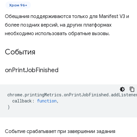
Хром 96+
Обещания поддерживаются только для Manifest V3 и
более поздних версий, на других платформах
необходимо использовать обратные вызовы.
События
on
Print
Job
Finished
chrome
.
printingMetrics
.
onPrintJobFinished
.
addListene
callback
:
function
,
)
Событие срабатывает при завершении задания