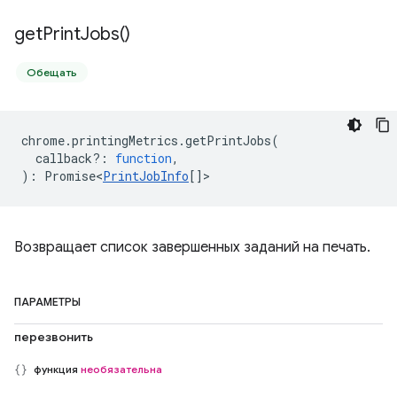
get
Print
Jobs(
)
Обещать
chrome
.
printingMetrics
.
getPrintJobs
(
callback?
:
function
,
)
:
Promise<
PrintJobInfo
[]
>
Возвращает список завершенных заданий на печать.
ПАРАМЕТРЫ
перезвонить
функция
необязательна