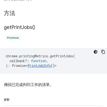
方法
get
Print
Jobs(
)
Promise
chrome
.
printingMetrics
.
getPrintJobs
(
callback?
:
function
,
)
:
Promise<
PrintJobInfo
[]
>
傳回已完成列印工作的清單。
參數