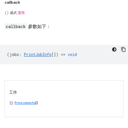
callback
函式
選用
callback
參數如下：
(
jobs
:
PrintJobInfo
[]) =>
void
工作
PrintJobInfo
[]