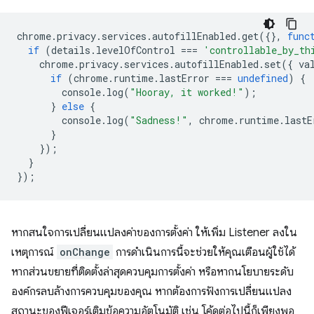
chrome
.
privacy
.
services
.
autofillEnabled
.
get
({},
func
if
(
details
.
levelOfControl
===
'controllable_by_th
chrome
.
privacy
.
services
.
autofillEnabled
.
set
({
va
if
(
chrome
.
runtime
.
lastError
===
undefined
)
{
console
.
log
(
"Hooray, it worked!"
);
}
else
{
console
.
log
(
"Sadness!"
,
chrome
.
runtime
.
lastE
}
});
}
});
หากสนใจการเปลี่ยนแปลงค่าของการตั้งค่า ให้เพิ่ม Listener ลงใน
เหตุการณ์
onChange
การดำเนินการนี้จะช่วยให้คุณเตือนผู้ใช้ได้
หากส่วนขยายที่ติดตั้งล่าสุดควบคุมการตั้งค่า หรือหากนโยบายระดับ
องค์กรลบล้างการควบคุมของคุณ หากต้องการฟังการเปลี่ยนแปลง
สถานะของฟีเจอร์เติมข้อความอัตโนมัติ เช่น โค้ดต่อไปนี้ก็เพียงพอ