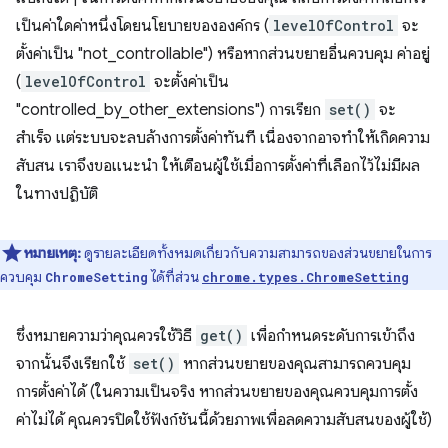
เป็นค่าใดค่าหนึ่งโดยนโยบายขององค์กร (
levelOfControl
จะ
ตั้งค่าเป็น "not_controllable") หรือหากส่วนขยายอื่นควบคุม ค่าอยู่
(
levelOfControl
จะตั้งค่าเป็น
"controlled_by_other_extensions") การเรียก
set()
จะ
สำเร็จ แต่ระบบจะลบล้างการตั้งค่าทันที เนื่องจากอาจทำให้เกิดความ
สับสน เราจึงขอแนะนำ ให้เตือนผู้ใช้เมื่อการตั้งค่าที่เลือกไว้ไม่มีผล
ในทางปฏิบัติ
หมายเหตุ:
ดูรายละเอียดทั้งหมดเกี่ยวกับความสามารถของส่วนขยายในการ
ควบคุม
ได้ที่ส่วน
ChromeSetting
chrome.types.ChromeSetting
ซึ่งหมายความว่าคุณควรใช้วิธี
get()
เพื่อกำหนดระดับการเข้าถึง
จากนั้นจึงเรียกใช้
set()
หากส่วนขยายของคุณสามารถควบคุม
การตั้งค่าได้ (ในความเป็นจริง หากส่วนขยายของคุณควบคุมการตั้ง
ค่าไม่ได้ คุณควรปิดใช้ฟังก์ชันนี้ด้วยภาพเพื่อลดความสับสนของผู้ใช้)