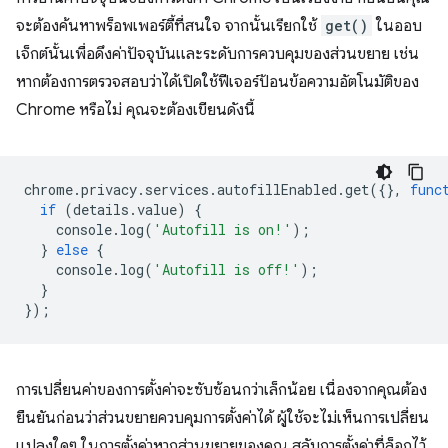
จะต้องค้นหาพร็อพเพอร์ตี้ที่สนใจ จากนั้นเรียกใช้
get()
ในออบ
เจ็กต์นั้นเพื่อดึงค่าปัจจุบันและระดับการควบคุมของส่วนขยาย เช่น
หากต้องการตรวจสอบว่าได้เปิดใช้ฟีเจอร์ป้อนข้อความอัตโนมัติของ
Chrome หรือไม่ คุณจะต้องเขียนดังนี้
chrome
.
privacy
.
services
.
autofillEnabled
.
get
({},
func
if
(
details
.
value
)
{
console
.
log
(
'Autofill is on!'
);
}
else
{
console
.
log
(
'Autofill is off!'
);
}
});
การเปลี่ยนค่าของการตั้งค่าจะซับซ้อนกว่าเล็กน้อย เนื่องจากคุณต้อง
ยืนยันก่อนว่าส่วนขยายควบคุมการตั้งค่าได้ ผู้ใช้จะไม่เห็นการเปลี่ยน
แปลงใดๆ ในการตั้งค่าหากส่วนขยายของคุณ สลับการตั้งค่าที่ล็อกไว้