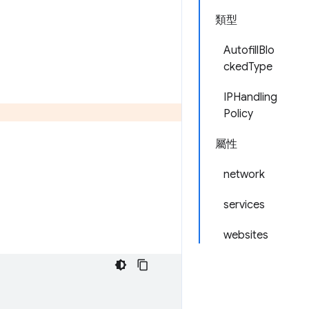
類型
AutofillBlo
ckedType
IPHandling
Policy
屬性
network
services
websites