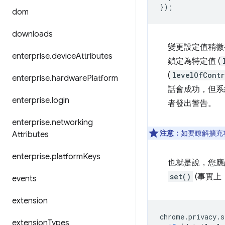
});
dom
downloads
變更設定值稍微
enterprise
.
device
Attributes
鎖定為特定值 (
(
levelOfContr
enterprise
.
hardware
Platform
話會成功，但系
enterprise
.
login
者發出警告。
enterprise
.
networking
注意：
如要瞭解擴充
Attributes
enterprise
.
platform
Keys
也就是說，您
set()
(事實上
events
extension
chrome
.
privacy
.
s
extension
Types