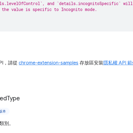
ls.levelOfControl`, and `details.incognitoSpecific` will
 the value is specific to Incognito mode.
PI，請從
chrome-extension-samples
存放區安裝
隱私權 API 
ked
Type
上版本
類別。