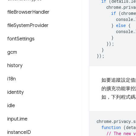
if
(
details
.
le
chrome
.
priva
file
Browser
Handler
if
(
chrome
console
.
file
System
Provider
}
else
{
console
.
}
font
Settings
});
}
gcm
});
history
i18n
如要追蹤設定值
的擴充功能掌控
identity
如，下列程式碼
idle
input
.
ime
chrome
.
privacy
.
s
function
(
deta
instance
ID
// The new v