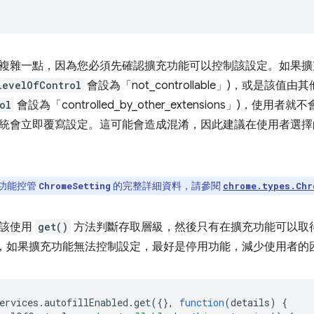
複雜一點，因為您必須先確認擴充功能可以控制該設定。如果擴
levelOfControl
會設為「not_controllable」)，或是該值
ol
會設為「controlled_by_other_extensions」)，使
統會立即覆寫設定。這可能會造成混淆，因此建議在使用者選擇
功能控管
的完整詳細資料，請參閱
ChromeSetting
chrome.types.Chr
應該使用
get()
方法判斷存取層級，然後只有在擴充功能可以取
，如果擴充功能無法控制設定，最好是停用功能，減少使用者的困
ervices
.
autofillEnabled
.
get
({},
function
(
details
)
{