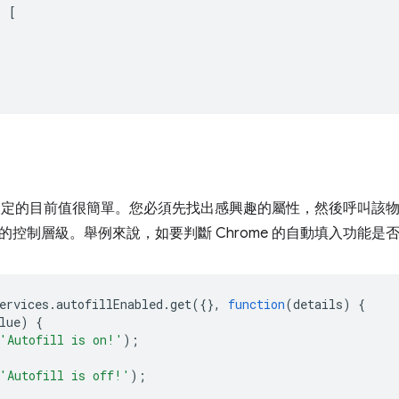
:
[
me 設定的目前值很簡單。您必須先找出感興趣的屬性，然後呼叫該
的控制層級。舉例來說，如要判斷 Chrome 的自動填入功能
ervices
.
autofillEnabled
.
get
({},
function
(
details
)
{
lue
)
{
'Autofill is on!'
);
'Autofill is off!'
);