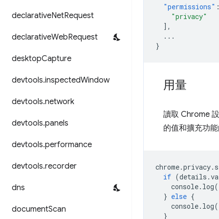
"permissions"
declarative
Net
Request
"privacy"
],
...
declarative
Web
Request
}
desktop
Capture
devtools
.
inspected
Window
用量
devtools
.
network
讀取 Chro
devtools
.
panels
的值和擴充功能
devtools
.
performance
devtools
.
recorder
chrome
.
privacy
.
s
if
(
details
.
va
console
.
log
(
dns
}
else
{
console
.
log
(
document
Scan
}