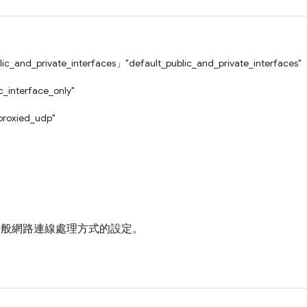
ic_and_private_interfaces」
"default_public_and_private_interfaces"
c_interface_only"
proxied_udp"
e 一般網路連線處理方式的設定。