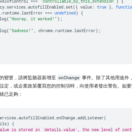
velOfControl
===
'controllable_by_this_extension'
)
{
cy
.
services
.
autofillEnabled
.
set
({
value
:
true
},
functi
.
runtime
.
lastError
===
undefined
)
{
log
(
"Hooray, it worked!"
);
log
(
"Sadness!"
,
chrome
.
runtime
.
lastError
);
的變更，請將監聽器新增至
onChange
事件。除了其他用途外
設定，或企業政策覆寫您的控制項時，向使用者發出警告。如要
就已足夠：
ervices
.
autofillEnabled
.
onChange
.
addListener
(
ils
)
{
alue is stored in `details.value`, the new level of cont