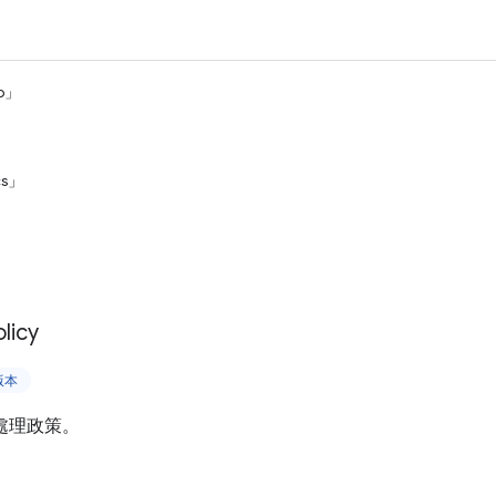
fo」
cs」
licy
版本
P 處理政策。