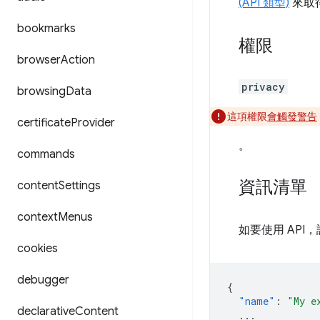
(API 類型)
來取得
bookmarks
權限
browser
Action
privacy
browsing
Data
這項權限
會觸發警告
certificate
Provider
。
commands
資訊清單
content
Settings
context
Menus
如要使用 API
cookies
debugger
{
"name"
:
"My e
declarative
Content
...