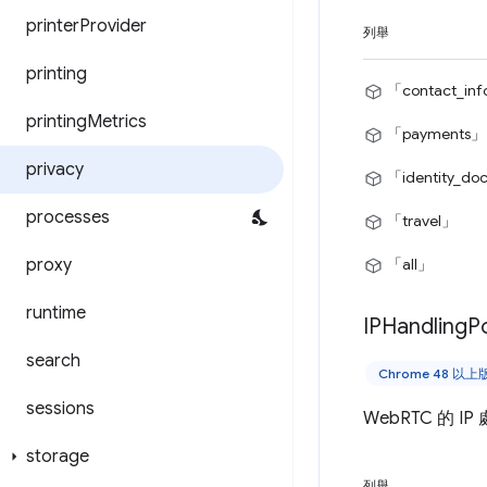
printer
Provider
列舉
printing
「contact_in
printing
Metrics
「payments」
privacy
「identity_do
processes
「travel」
proxy
「all」
runtime
IPHandling
Po
search
Chrome 48 以上
sessions
WebRTC 的 I
storage
列舉