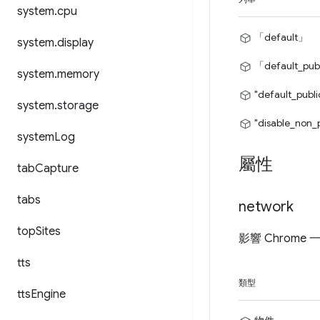
system
.
cpu
「default」
system
.
display
「default_publ
system
.
memory
"default_publi
system
.
storage
"disable_non_
system
Log
屬性
tab
Capture
tabs
network
top
Sites
影響 Chrom
tts
類型
tts
Engine