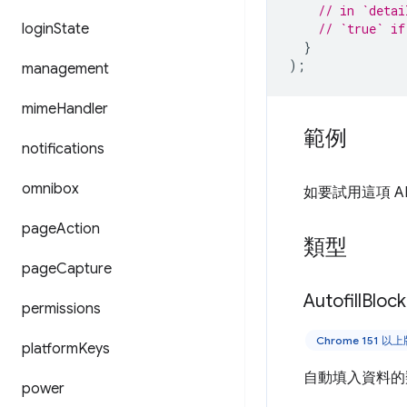
// in `detai
login
State
// `true` if
}
);
management
mime
Handler
範例
notifications
omnibox
如要試用這項 A
page
Action
類型
page
Capture
Autofill
Bloc
permissions
Chrome 151 以
platform
Keys
自動填入資料的
power