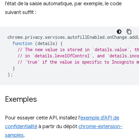
l'état de la saisie automatique, par exemple, le code
suivant suffit :
chrome
.
privacy
.
services
.
autofillEnabled
.
onChange
.
add
function
(
details
)
{
// The new value is stored in `details.value`, t
// in `details.levelOfControl`, and `details.inc
// `true` if the value is specific to Incognito 
}
);
Exemples
Pour essayer cette API, installez l'
exemple d'API de
confidentialité
à partir du dépôt
chrome-extension-
samples
.