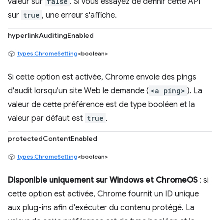
valeur sur
false
. Si vous essayez de définir cette API
sur
true
, une erreur s'affiche.
hyperlinkAuditingEnabled
types.ChromeSetting
<boolean>
Si cette option est activée, Chrome envoie des pings
d'audit lorsqu'un site Web le demande (
<a ping>
). La
valeur de cette préférence est de type booléen et la
valeur par défaut est
true
.
protectedContentEnabled
types.ChromeSetting
<boolean>
Disponible uniquement sur Windows et ChromeOS
: si
cette option est activée, Chrome fournit un ID unique
aux plug-ins afin d'exécuter du contenu protégé. La