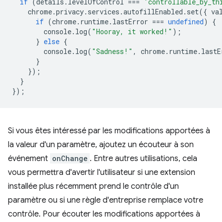
if
(
details
.
levelOfControl
===
'controllable_by_th
chrome
.
privacy
.
services
.
autofillEnabled
.
set
({
va
if
(
chrome
.
runtime
.
lastError
===
undefined
)
{
console
.
log
(
"Hooray, it worked!"
);
}
else
{
console
.
log
(
"Sadness!"
,
chrome
.
runtime
.
lastE
}
});
}
});
Si vous êtes intéressé par les modifications apportées à
la valeur d'un paramètre, ajoutez un écouteur à son
événement
onChange
. Entre autres utilisations, cela
vous permettra d'avertir l'utilisateur si une extension
installée plus récemment prend le contrôle d'un
paramètre ou si une règle d'entreprise remplace votre
contrôle. Pour écouter les modifications apportées à