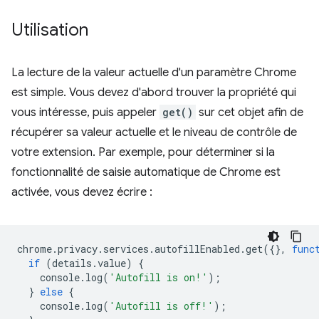
Utilisation
La lecture de la valeur actuelle d'un paramètre Chrome
est simple. Vous devez d'abord trouver la propriété qui
vous intéresse, puis appeler
get()
sur cet objet afin de
récupérer sa valeur actuelle et le niveau de contrôle de
votre extension. Par exemple, pour déterminer si la
fonctionnalité de saisie automatique de Chrome est
activée, vous devez écrire :
chrome
.
privacy
.
services
.
autofillEnabled
.
get
({},
func
if
(
details
.
value
)
{
console
.
log
(
'Autofill is on!'
);
}
else
{
console
.
log
(
'Autofill is off!'
);