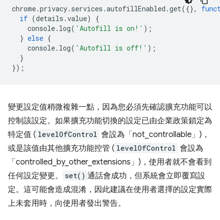
chrome
.
privacy
.
services
.
autofillEnabled
.
get
({},
func
if
(
details
.
value
)
{
console
.
log
(
'Autofill is on!'
);
}
else
{
console
.
log
(
'Autofill is off!'
);
}
});
變更設定值稍微複雜一點，因為您必須先確認擴充功能可以
控制該設定。如果擴充功能切換的設定已由企業政策鎖定為
特定值 (
levelOfControl
會設為「not_controllable」)，
或是該值由其他擴充功能控管 (
levelOfControl
會設為
「controlled_by_other_extensions」)，使用者就不會看到
任何設定變更。
set()
通話會成功，但系統會立即覆寫設
定。這可能會造成混淆，因此建議在使用者選擇的設定實際
上未套用時，向使用者發出警告。