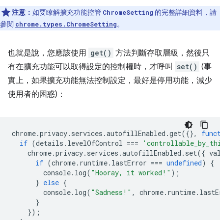
注意：
如要瞭解擴充功能控管
的完整詳細資料，請
ChromeSetting
參閱
。
chrome.types.ChromeSetting
也就是說，您應該使用
get()
方法判斷存取層級，然後只
有在擴充功能可以取得設定的控制權時，才呼叫
set()
(事
實上，如果擴充功能無法控制設定，最好是停用功能，減少
使用者的困惑)：
chrome
.
privacy
.
services
.
autofillEnabled
.
get
({},
func
if
(
details
.
levelOfControl
===
'controllable_by_th
chrome
.
privacy
.
services
.
autofillEnabled
.
set
({
va
if
(
chrome
.
runtime
.
lastError
===
undefined
)
{
console
.
log
(
"Hooray, it worked!"
);
}
else
{
console
.
log
(
"Sadness!"
,
chrome
.
runtime
.
lastE
}
});