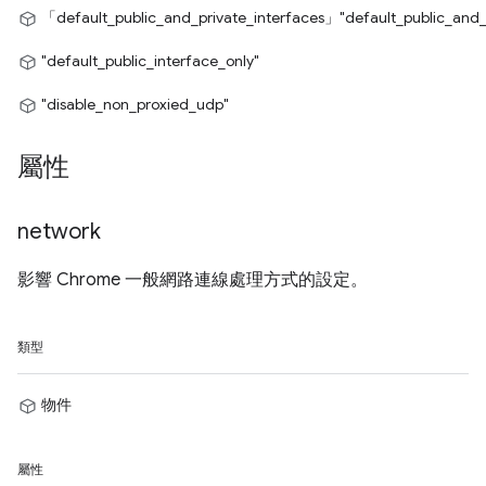
「default_public_and_private_interfaces」
"default_public_and_
"default_public_interface_only"
"disable_non_proxied_udp"
屬性
network
影響 Chrome 一般網路連線處理方式的設定。
類型
物件
屬性