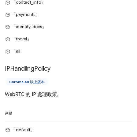
「contact_info」
「payments」
「identity_docs」
「travel」
「all」
IPHandling
Policy
Chrome 48 以上版本
WebRTC 的 IP 處理政策。
列舉
「default」