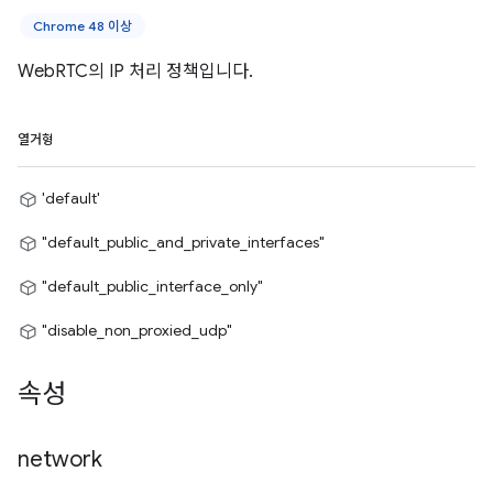
Chrome 48 이상
WebRTC의 IP 처리 정책입니다.
열거형
'default'
"default_public_and_private_interfaces"
"default_public_interface_only"
"disable_non_proxied_udp"
속성
network