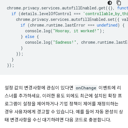
chrome
.
privacy
.
services
.
autofillEnabled
.
get
({},
func
if
(
details
.
levelOfControl
===
'controllable_by_th
chrome
.
privacy
.
services
.
autofillEnabled
.
set
({
va
if
(
chrome
.
runtime
.
lastError
===
undefined
)
{
console
.
log
(
"Hooray, it worked!"
);
}
else
{
console
.
log
(
"Sadness!"
,
chrome
.
runtime
.
lastE
}
});
}
});
설정 값의 변경사항에 관심이 있다면
onChange
이벤트에 리
스너를 추가하세요. 이러한 용도 외에도 최근에 설치된 확장 프
로그램이 설정을 제어하거나 기업 정책이 제어를 재정의하는
경우 사용자에게 경고할 수 있습니다. 예를 들어 자동 완성의 상
태 변경사항을 수신 대기하려면 다음 코드로 충분합니다.