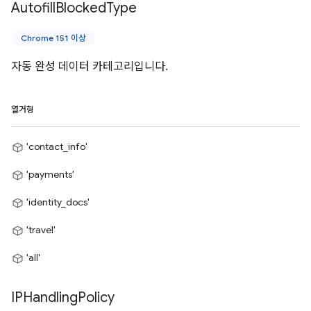
Autofill
Blocked
Type
Chrome 151 이상
자동 완성 데이터 카테고리입니다.
열거형
'contact_info'
'payments'
'identity_docs'
'travel'
'all'
IPHandling
Policy