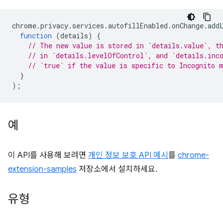
chrome
.
privacy
.
services
.
autofillEnabled
.
onChange
.
add
function
(
details
)
{
// The new value is stored in `details.value`, t
// in `details.levelOfControl`, and `details.inc
// `true` if the value is specific to Incognito 
}
);
예
이 API를 사용해 보려면
개인 정보 보호 API 예시
를
chrome-
extension-samples
저장소에서 설치하세요.
유형