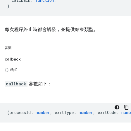
callback
:
function
,
)
每次程序終止時都會觸發，並提供結束類型。
參數
callback
函式
callback
參數如下：
(
processId
:
number
,
exitType
:
number
,
exitCode
:
numb