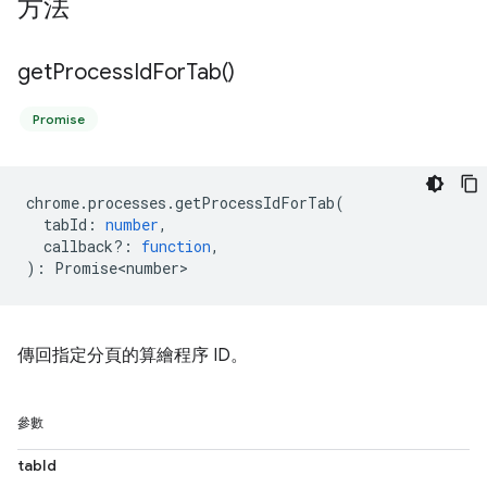
方法
get
Process
Id
For
Tab(
)
Promise
chrome
.
processes
.
getProcessIdForTab
(
tabId
:
number
,
callback?
:
function
,
)
:
Promise<number>
傳回指定分頁的算繪程序 ID。
參數
tabId