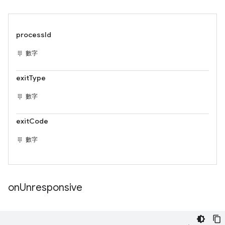
processId
數字
exitType
數字
exitCode
數字
on
Unresponsive