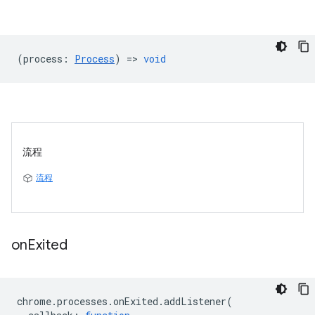
(
process
:
Process
) =>
void
流程
流程
on
Exited
chrome
.
processes
.
onExited
.
addListener
(