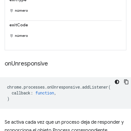
número
exitCode
número
on
Unresponsive
chrome
.
processes
.
onUnresponsive
.
addListener
(
callback
:
function
,
)
Se activa cada vez que un proceso deja de responder y
proporciona el objeto Process correspondiente.