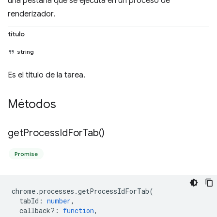
una pestaña que se ejecuta en un proceso de
renderizador.
título
string
Es el título de la tarea.
Métodos
get
Process
Id
For
Tab(
)
Promise
chrome
.
processes
.
getProcessIdForTab
(
tabId
:
number
,
callback?
:
function
,