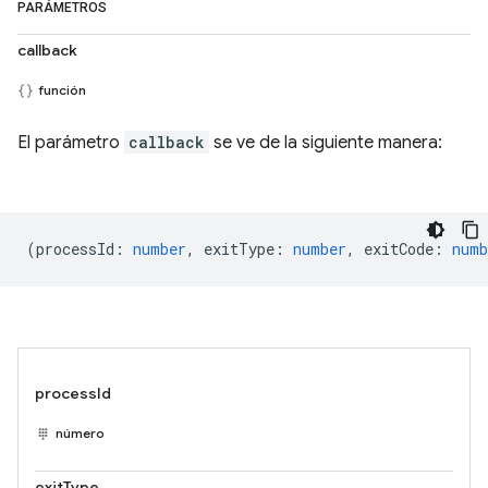
PARÁMETROS
callback
función
El parámetro
callback
se ve de la siguiente manera:
(
processId
:
number
,
exitType
:
number
,
exitCode
:
numb
processId
número
exitType