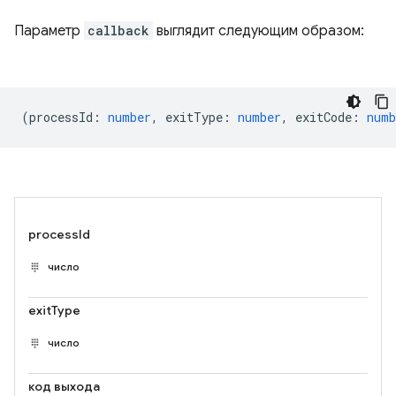
Параметр
callback
выглядит следующим образом:
(
processId
:
number
,
exitType
:
number
,
exitCode
:
numb
processId
число
exitType
число
код выхода