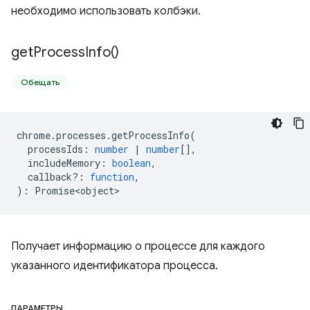
необходимо использовать колбэки.
get
Process
Info(
)
Обещать
chrome
.
processes
.
getProcessInfo
(
processIds
:
number
|
number
[],
includeMemory
:
boolean
,
callback?
:
function
,
)
:
Promise<object>
Получает информацию о процессе для каждого
указанного идентификатора процесса.
ПАРАМЕТРЫ