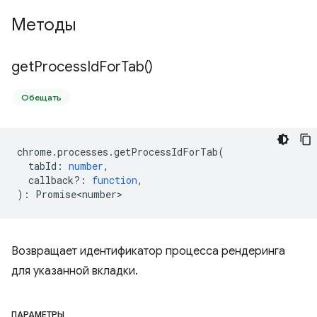
Методы
get
Process
Id
For
Tab(
)
Обещать
chrome
.
processes
.
getProcessIdForTab
(
tabId
:
number
,
callback?
:
function
,
)
:
Promise<number>
Возвращает идентификатор процесса рендеринга
для указанной вкладки.
ПАРАМЕТРЫ