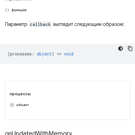
функция
Параметр
callback
выглядит следующим образом:
(
processes
:
object
) =>
void
процессы
объект
on
Updated
With
Memory