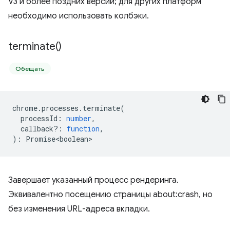
V3 и более поздних версий; для других платформ
необходимо использовать колбэки.
terminate(
)
Обещать
chrome
.
processes
.
terminate
(
processId
:
number
,
callback?
:
function
,
)
:
Promise<boolean>
Завершает указанный процесс рендеринга.
Эквивалентно посещению страницы about:crash, но
без изменения URL-адреса вкладки.