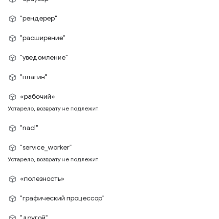
"рендерер"
"расширение"
"уведомление"
"плагин"
«рабочий»
Устарело, возврату не подлежит.
"nacl"
"service_worker"
Устарело, возврату не подлежит.
«полезность»
"графический процессор"
"другой"