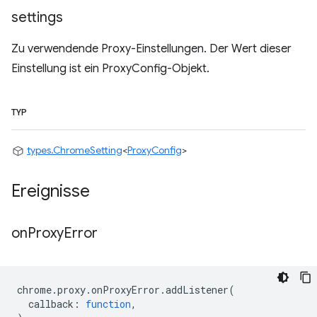
settings
Zu verwendende Proxy-Einstellungen. Der Wert dieser
Einstellung ist ein ProxyConfig-Objekt.
TYP
types.ChromeSetting
<
ProxyConfig
>
Ereignisse
on
Proxy
Error
chrome
.
proxy
.
onProxyError
.
addListener
(
callback
:
function
,