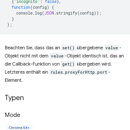
{
'incognito'
:
false
},
function
(
config
)
{
console
.
log
(
JSON
.
stringify
(
config
));
}
);
Beachten Sie, dass das an
set()
übergebene
value
-
Objekt nicht mit dem
value
-Objekt identisch ist, das an
die Callback-Funktion von
get()
übergeben wird.
Letzteres enthält ein
rules.proxyForHttp.port
-
Element.
Typen
Mode
Chrome 54+