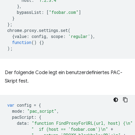
host
:
"1.2.3.4"
},
bypassList
:
[
"foobar.com"
]
}
};
chrome
.
proxy
.
settings
.
set
(
{
value
:
config
,
scope
:
'regular'
},
function
()
{}
);
Der folgende Code legt ein benutzerdefiniertes PAC-
Skript fest.
var
config
=
{
mode
:
"pac_script"
,
pacScript
:
{
data
:
"function FindProxyForURL(url, host) {\n"
"  if (host == 'foobar.com')\n"
+