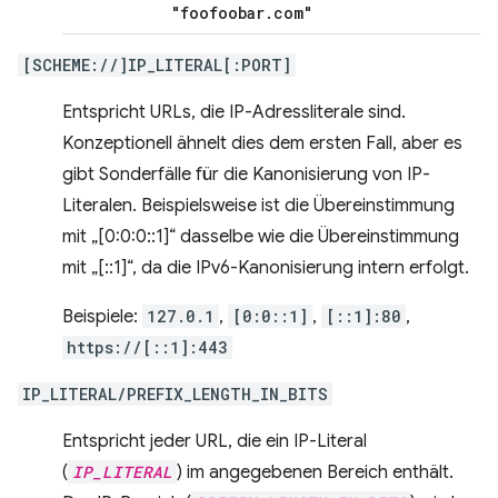
"foofoobar
.
com"
[SCHEME://]IP_LITERAL[:PORT]
Entspricht URLs, die IP-Adressliterale sind.
Konzeptionell ähnelt dies dem ersten Fall, aber es
gibt Sonderfälle für die Kanonisierung von IP-
Literalen. Beispielsweise ist die Übereinstimmung
mit „[0:0:0::1]“ dasselbe wie die Übereinstimmung
mit „[::1]“, da die IPv6-Kanonisierung intern erfolgt.
Beispiele:
127.0.1
,
[0:0::1]
,
[::1]:80
,
https://[::1]:443
IP_LITERAL/PREFIX_LENGTH_IN_BITS
Entspricht jeder URL, die ein IP-Literal
(
IP_LITERAL
) im angegebenen Bereich enthält.