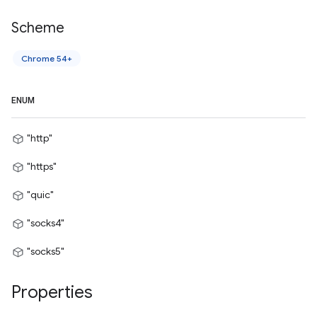
Scheme
Chrome 54+
ENUM
"http"
"https"
"quic"
"socks4"
"socks5"
Properties