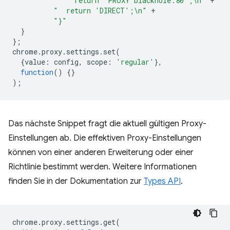
"    return 'PROXY blackhole:80';\n"
+
"  return 'DIRECT';\n"
+
"}"
}
};
chrome
.
proxy
.
settings
.
set
(
{
value
:
config
,
scope
:
'regular'
},
function
()
{}
);
Das nächste Snippet fragt die aktuell gültigen Proxy-
Einstellungen ab. Die effektiven Proxy-Einstellungen
können von einer anderen Erweiterung oder einer
Richtlinie bestimmt werden. Weitere Informationen
finden Sie in der Dokumentation zur
Types API
.
chrome
.
proxy
.
settings
.
get
(