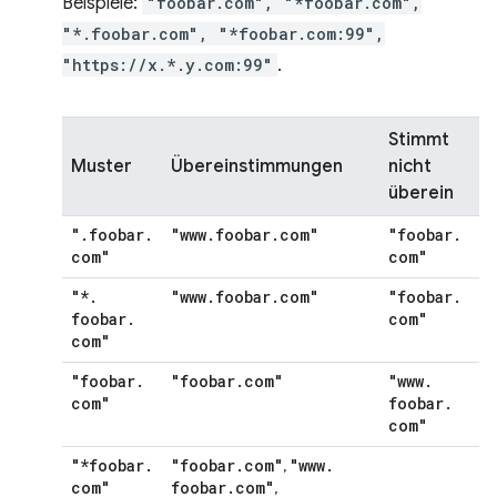
Beispiele:
"foobar.com", "*foobar.com",
"*.foobar.com", "*foobar.com:99",
"https://x.*.y.com:99"
.
Stimmt
Muster
Übereinstimmungen
nicht
überein
"
.
foobar
.
"www
.
foobar
.
com"
"foobar
.
com"
com"
"*
.
"www
.
foobar
.
com"
"foobar
.
foobar
.
com"
com"
"foobar
.
"foobar
.
com"
"www
.
com"
foobar
.
com"
"*foobar
.
"foobar
.
com"
"www
.
,
com"
foobar
.
com"
,