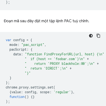
);
Đoạn mã sau đây đặt một tập lệnh PAC tuỳ chỉnh.
var
config
=
{
mode
:
"pac_script"
,
pacScript
:
{
data
:
"function FindProxyForURL(url, host) {\n"
"  if (host == 'foobar.com')\n"
+
"    return 'PROXY blackhole:80';\n"
+
"  return 'DIRECT';\n"
+
"}"
}
};
chrome
.
proxy
.
settings
.
set
(
{
value
:
config
,
scope
:
'regular'
},
function
()
{}
);