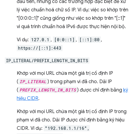
đầu tiên, nhưng có các trường hợp đặc biệt để xử
lý việc chuẩn hoá chữ số IP. Ví dụ: việc so khớp trên
"[0:0:0::1]" cũng giống như việc so khớp trên "[::1]"
vì quá trình chuẩn hoá IPv6 được thực hiện nội bộ.
Ví dụ:
127.0.1
,
[0:0::1]
,
[::1]:80
,
https://[::1]:443
IP_LITERAL/PREFIX_LENGTH_IN_BITS
Khớp với mọi URL chứa một giá trị cố định IP
(
IP_LITERAL
) trong phạm vi đã cho. Dải IP
(
PREFIX_LENGTH_IN_BITS
) được chỉ định bằng
ký
hiệu CIDR
.
Khớp với mọi URL chứa một giá trị cố định IP trong
phạm vi đã cho. Dải IP được chỉ định bằng ký hiệu
CIDR. Ví dụ:
"192.168.1.1/16",