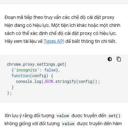
Đoạn mã tiếp theo truy vấn các chế độ cài đặt proxy
hiện đang có hiệu lực. Một tiện ích khác hoặc một chính
sách có thể xác định chế độ cài đặt proxy có hiệu lực.
Hãy xem tài liệu về
Types API
để biết thông tin chi tiết.
chrome
.
proxy
.
settings
.
get
(
{
'incognito'
:
false
},
function
(
config
)
{
console
.
log
(
JSON
.
stringify
(
config
));
}
);
Xin lưu ý rằng đối tượng
value
được truyền đến
set()
không giống với đối tượng
value
được truyền đến hàm