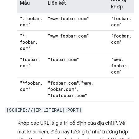
Mẫu
Liên kết
khớp
"
.
foobar
.
"www
.
foobar
.
com"
"foobar
.
com"
com"
"*
.
"www
.
foobar
.
com"
"foobar
.
foobar
.
com"
com"
"foobar
.
"foobar
.
com"
"www
.
com"
foobar
.
com"
"*foobar
.
"foobar
.
com"
"www
.
,
com"
foobar
.
com"
,
"foofoobar
.
com"
[SCHEME://]IP_LITERAL[:PORT]
Khớp các URL là giá trị cố định của địa chỉ IP. Về
mặt khái niệm, điều này tương tự như trường hợp