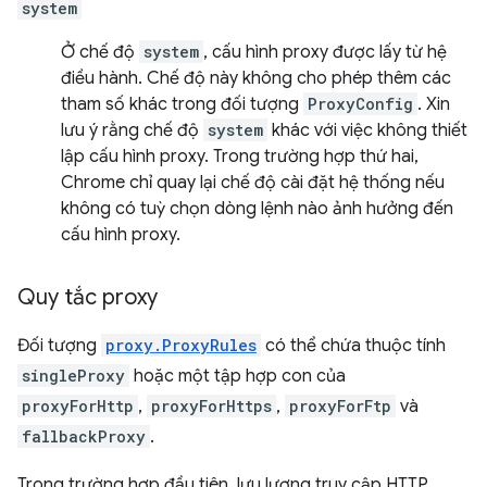
system
Ở chế độ
system
, cấu hình proxy được lấy từ hệ
điều hành. Chế độ này không cho phép thêm các
tham số khác trong đối tượng
ProxyConfig
. Xin
lưu ý rằng chế độ
system
khác với việc không thiết
lập cấu hình proxy. Trong trường hợp thứ hai,
Chrome chỉ quay lại chế độ cài đặt hệ thống nếu
không có tuỳ chọn dòng lệnh nào ảnh hưởng đến
cấu hình proxy.
Quy tắc proxy
Đối tượng
proxy.ProxyRules
có thể chứa thuộc tính
singleProxy
hoặc một tập hợp con của
proxyForHttp
,
proxyForHttps
,
proxyForFtp
và
fallbackProxy
.
Trong trường hợp đầu tiên, lưu lượng truy cập HTTP,