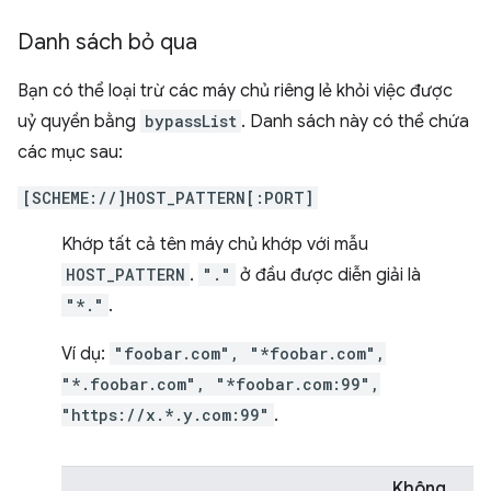
Danh sách bỏ qua
Bạn có thể loại trừ các máy chủ riêng lẻ khỏi việc được
uỷ quyền bằng
bypassList
. Danh sách này có thể chứa
các mục sau:
[SCHEME://]HOST_PATTERN[:PORT]
Khớp tất cả tên máy chủ khớp với mẫu
HOST_PATTERN
.
"."
ở đầu được diễn giải là
"*."
.
Ví dụ:
"foobar.com", "*foobar.com",
"*.foobar.com", "*foobar.com:99",
"https://x.*.y.com:99"
.
Không