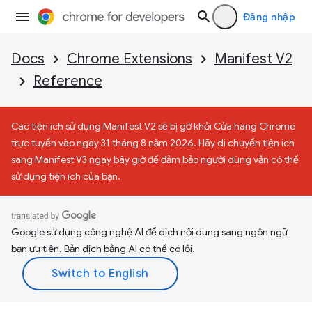
Đăng nhập
Docs
Chrome Extensions
Manifest V2
Reference
Các tiện ích sử dụng Manifest V2 sẽ bị gỡ khỏi Cửa hàng Chrome
trực tuyến vào ngày 31 tháng 8 năm 2026. Hãy di chuyển tiện ích
sang Manifest V3 ngay bây giờ để đảm bảo người dùng vẫn có thể
sử dụng tiện ích của bạn.
Google sử dụng công nghệ AI để dịch nội dung sang ngôn ngữ
bạn ưu tiên. Bản dịch bằng AI có thể có lỗi.