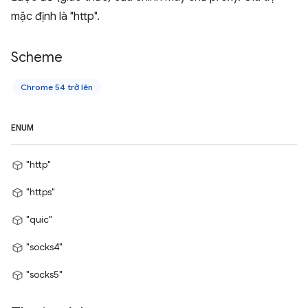
mặc định là "http".
Scheme
Chrome 54 trở lên
ENUM
"http"
"https"
"quic"
"socks4"
"socks5"