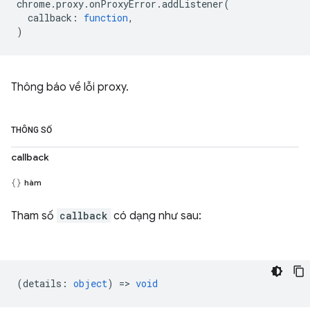
chrome
.
proxy
.
onProxyError
.
addListener
(
callback
:
function
,
)
Thông báo về lỗi proxy.
THÔNG SỐ
callback
hàm
Tham số
callback
có dạng như sau:
(
details
:
object
) =>
void