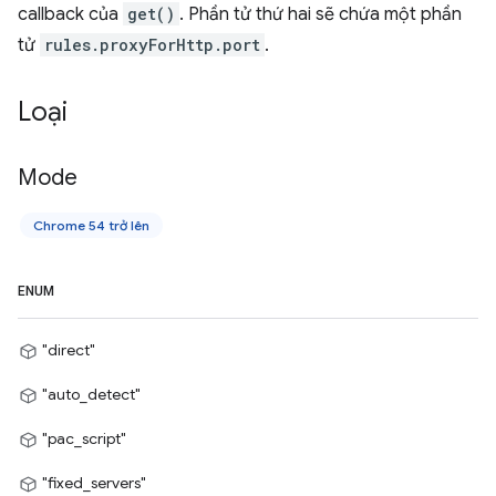
callback của
get()
. Phần tử thứ hai sẽ chứa một phần
tử
rules.proxyForHttp.port
.
Loại
Mode
Chrome 54 trở lên
ENUM
"direct"
"auto_detect"
"pac_script"
"fixed_servers"