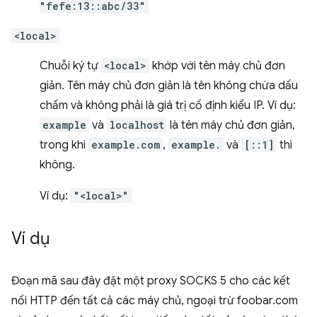
"fefe:13::abc/33"
<local>
Chuỗi ký tự
<local>
khớp với tên máy chủ đơn
giản. Tên máy chủ đơn giản là tên không chứa dấu
chấm và không phải là giá trị cố định kiểu IP. Ví dụ:
example
và
localhost
là tên máy chủ đơn giản,
trong khi
example.com
,
example.
và
[::1]
thì
không.
Ví dụ:
"<local>"
Ví dụ
Đoạn mã sau đây đặt một proxy SOCKS 5 cho các kết
nối HTTP đến tất cả các máy chủ, ngoại trừ foobar.com