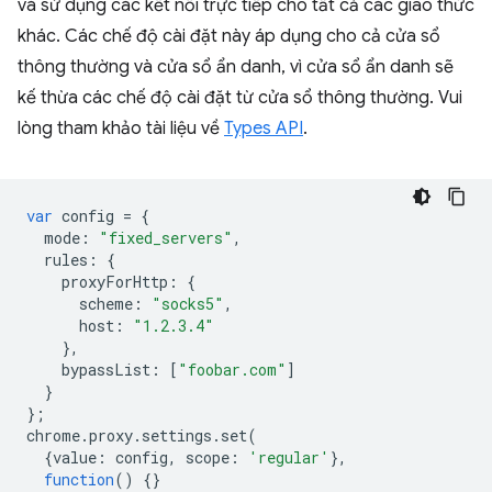
và sử dụng các kết nối trực tiếp cho tất cả các giao thức
khác. Các chế độ cài đặt này áp dụng cho cả cửa sổ
thông thường và cửa sổ ẩn danh, vì cửa sổ ẩn danh sẽ
kế thừa các chế độ cài đặt từ cửa sổ thông thường. Vui
lòng tham khảo tài liệu về
Types API
.
var
config
=
{
mode
:
"fixed_servers"
,
rules
:
{
proxyForHttp
:
{
scheme
:
"socks5"
,
host
:
"1.2.3.4"
},
bypassList
:
[
"foobar.com"
]
}
};
chrome
.
proxy
.
settings
.
set
(
{
value
:
config
,
scope
:
'regular'
},
function
()
{}