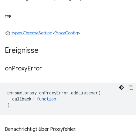
TYP
types.ChromeSetting
<
ProxyConfig
>
Ereignisse
on
Proxy
Error
chrome
.
proxy
.
onProxyError
.
addListener
(
callback
:
function
,
)
Benachrichtigt über Proxyfehler.