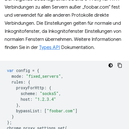
Verbindungen zu allen Servern außer „foobar.com“ fest
und verwendet für alle anderen Protokolle direkte
Verbindungen. Die Einstellungen gelten für normale und
Inkognitofenster, da Inkognitofenster Einstellungen von
normalen Fenstern übernehmen. Weitere Informationen
finden Sie in der
Types API
Dokumentation.
var
config
=
{
mode
:
"fixed_servers"
,
rules
:
{
proxyForHttp
:
{
scheme
:
"socks5"
,
host
:
"1.2.3.4"
},
bypassList
:
[
"foobar.com"
]
}
};
chrome
.
proxy
.
settings
.
set
(