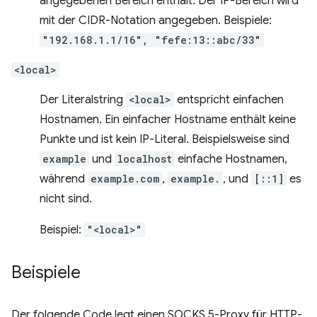
angegebenen Bereich enthält. Der IP-Bereich wird
mit der CIDR-Notation angegeben. Beispiele:
"192.168.1.1/16", "fefe:13::abc/33"
<local>
Der Literalstring
<local>
entspricht einfachen
Hostnamen. Ein einfacher Hostname enthält keine
Punkte und ist kein IP-Literal. Beispielsweise sind
example
und
localhost
einfache Hostnamen,
während
example.com
,
example.
, und
[::1]
es
nicht sind.
Beispiel:
"<local>"
Beispiele
Der folgende Code legt einen SOCKS 5-Proxy für HTTP-