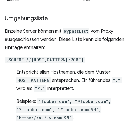
Umgehungsliste
Einzelne Server können mit
bypassList
vom Proxy
ausgeschlossen werden. Diese Liste kann die folgenden
Einträge enthalten:
[SCHEME://]HOST_PATTERN[:PORT]
Entspricht allen Hostnamen, die dem Muster
HOST_PATTERN
entsprechen. Ein führendes
"."
wird als
"*."
interpretiert.
Beispiele:
"foobar.com", "*foobar.com",
"*.foobar.com", "*foobar.com:99",
"https://x.*.y.com:99"
.