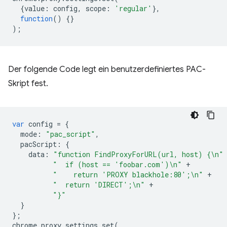
{
value
:
config
,
scope
:
'regular'
},
function
()
{}
);
Der folgende Code legt ein benutzerdefiniertes PAC-
Skript fest.
var
config
=
{
mode
:
"pac_script"
,
pacScript
:
{
data
:
"function FindProxyForURL(url, host) {\n"
"  if (host == 'foobar.com')\n"
+
"    return 'PROXY blackhole:80';\n"
+
"  return 'DIRECT';\n"
+
"}"
}
};
chrome
.
proxy
.
settings
.
set
(