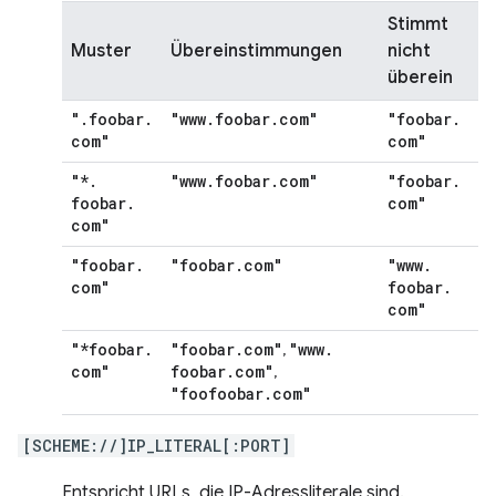
Stimmt
Muster
Übereinstimmungen
nicht
überein
"
.
foobar
.
"www
.
foobar
.
com"
"foobar
.
com"
com"
"*
.
"www
.
foobar
.
com"
"foobar
.
foobar
.
com"
com"
"foobar
.
"foobar
.
com"
"www
.
com"
foobar
.
com"
"*foobar
.
"foobar
.
com"
"www
.
,
com"
foobar
.
com"
,
"foofoobar
.
com"
[SCHEME://]IP_LITERAL[:PORT]
Entspricht URLs, die IP-Adressliterale sind.