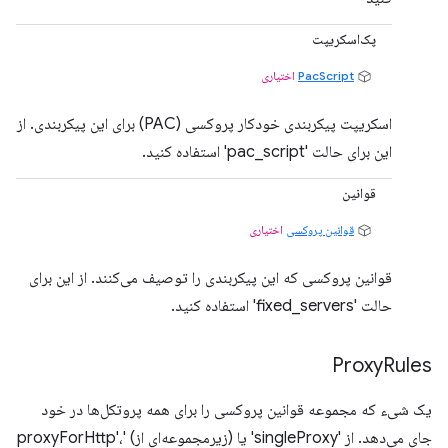
پک‌اسکریپت
PacScript
اختیاری
اسکریپت پیکربندی خودکار پروکسی (PAC) برای این پیکربندی. از
این برای حالت 'pac_script' استفاده کنید.
قوانین
قوانین پروکسی
اختیاری
قوانین پروکسی که این پیکربندی را توصیف می‌کنند. از این برای
حالت 'fixed_servers' استفاده کنید.
Proxy
Rules
یک شیء که مجموعه قوانین پروکسی را برای همه پروتکل‌ها در خود
جای می‌دهد. از 'singleProxy' یا (زیرمجموعه‌ای از) 'proxyForHttp'،