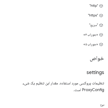
"http"
"https"
"سریع"
«جوراب ۴»
«جوراب ۵»
خواص
settings
تنظیمات پروکسی مورد استفاده. مقدار این تنظیم یک شیء
ProxyConfig است.
نوع