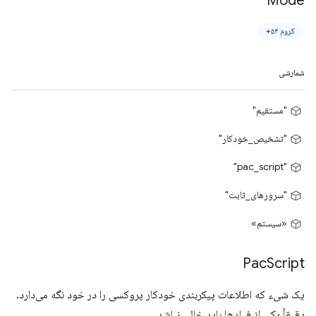
Mode
کروم ۵۴+
شمارشی
"مستقیم"
"تشخیص_خودکار"
"pac_script"
"سرورهای_ثابت"
«سیستم»
Pac
Script
یک شیء که اطلاعات پیکربندی خودکار پروکسی را در خود نگه می‌دارد.
دقیقاً یکی از فیلدها باید خالی نباشد.