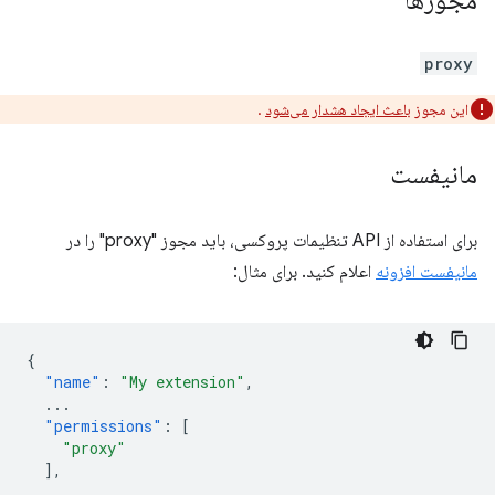
مجوزها
proxy
این مجوز
باعث ایجاد هشدار می‌شود
.
مانیفست
برای استفاده از API تنظیمات پروکسی، باید مجوز "proxy" را در
مانیفست افزونه
اعلام کنید. برای مثال:
{
"name"
:
"My extension"
,
...
"permissions"
:
[
"proxy"
],
...