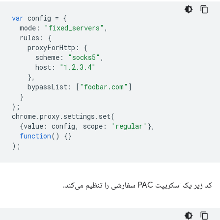
var
config
=
{
mode
:
"fixed_servers"
,
rules
:
{
proxyForHttp
:
{
scheme
:
"socks5"
,
host
:
"1.2.3.4"
},
bypassList
:
[
"foobar.com"
]
}
};
chrome
.
proxy
.
settings
.
set
(
{
value
:
config
,
scope
:
'regular'
},
function
()
{}
);
کد زیر یک اسکریپت PAC سفارشی را تنظیم می‌کند.