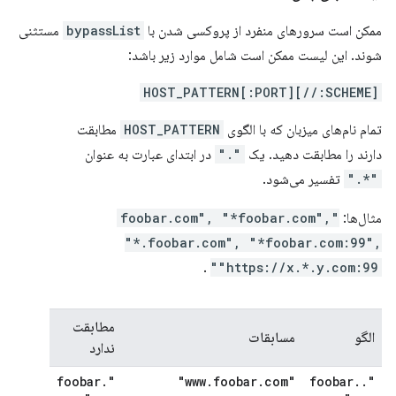
ممکن است سرورهای منفرد از پروکسی شدن با
bypassList
مستثنی
شوند. این لیست ممکن است شامل موارد زیر باشد:
[SCHEME://]HOST_PATTERN[:PORT]
تمام نام‌های میزبان که با الگوی
HOST_PATTERN
مطابقت
دارند را مطابقت دهید. یک
"."
در ابتدای عبارت به عنوان
"*."
تفسیر می‌شود.
مثال‌ها:
"foobar.com", "*foobar.com",
"*.foobar.com", "*foobar.com:99",
.
"https://x.*.y.com:99"
مطابقت
الگو
مسابقات
ندارد
.
"foobar
.
foobar
.
com"
"www
foobar
.
.
"