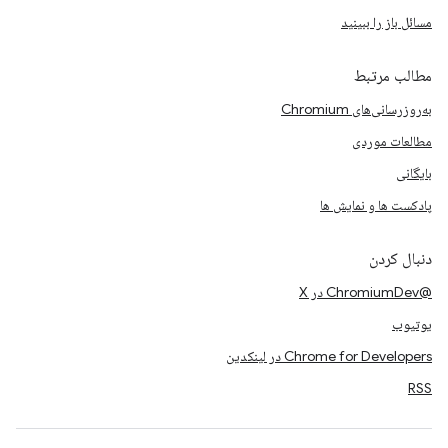
مسائل باز را ببینید
مطالب مرتبط
به‌روزرسانی‌های Chromium
مطالعات موردی
بایگانی
پادکست ها و نمایش ها
دنبال کردن
@ChromiumDev در X
یوتیوب
Chrome for Developers در لینکدین
RSS