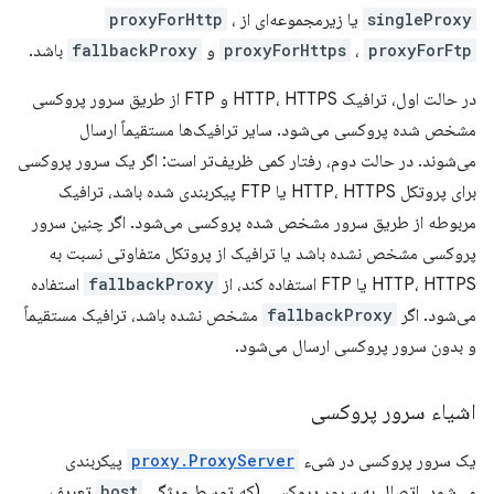
singleProxy
یا زیرمجموعه‌ای از
،
proxyForHttp
proxyForFtp
،
proxyForHttps
و
fallbackProxy
باشد.
در حالت اول، ترافیک HTTP، HTTPS و FTP از طریق سرور پروکسی
مشخص شده پروکسی می‌شود. سایر ترافیک‌ها مستقیماً ارسال
می‌شوند. در حالت دوم، رفتار کمی ظریف‌تر است: اگر یک سرور پروکسی
برای پروتکل HTTP، HTTPS یا FTP پیکربندی شده باشد، ترافیک
مربوطه از طریق سرور مشخص شده پروکسی می‌شود. اگر چنین سرور
پروکسی مشخص نشده باشد یا ترافیک از پروتکل متفاوتی نسبت به
HTTP، HTTPS یا FTP استفاده کند، از
fallbackProxy
استفاده
می‌شود. اگر
fallbackProxy
مشخص نشده باشد، ترافیک مستقیماً
و بدون سرور پروکسی ارسال می‌شود.
اشیاء سرور پروکسی
یک سرور پروکسی در شیء
proxy.ProxyServer
پیکربندی
می‌شود. اتصال به سرور پروکسی (که توسط ویژگی
host
تعریف