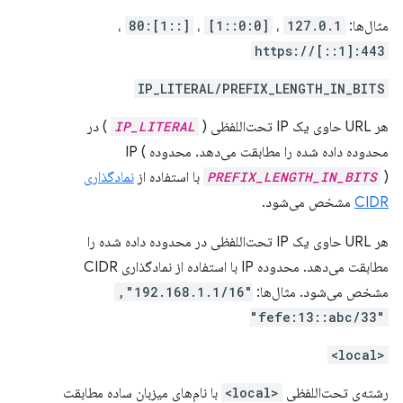
مثال‌ها:
127.0.1
،
[0:0::1]
،
[::1]:80
،
https://[::1]:443
IP_LITERAL/PREFIX_LENGTH_IN_BITS
هر URL حاوی یک IP تحت‌اللفظی (
IP_LITERAL
) در
محدوده داده شده را مطابقت می‌دهد. محدوده IP (
) با استفاده از
PREFIX_LENGTH_IN_BITS
نمادگذاری
CIDR
مشخص می‌شود.
هر URL حاوی یک IP تحت‌اللفظی در محدوده داده شده را
مطابقت می‌دهد. محدوده IP با استفاده از نمادگذاری CIDR
مشخص می‌شود. مثال‌ها:
"192.168.1.1/16",
"fefe:13::abc/33"
<local>
رشته‌ی تحت‌اللفظی
<local>
با نام‌های میزبان ساده مطابقت