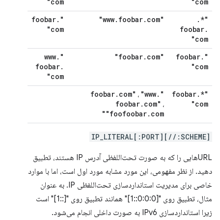
com"
com"
.
"foobar
.
foobar
.
com"
"www
.
"*
com"
foobar
.
com"
.
"www
.
com"
"foobar
.
"foobar
foobar
.
com"
com"
.
com"
"www
.
"foobar
.
"*foobar
،
foobar
.
com"
com"
،
"foofoobar
.
com"
[SCHEME://]IP_LITERAL[:PORT]
URLهایی را که به صورت تحت‌اللفظی آدرس IP هستند، تطبیق
دهید. از نظر مفهومی، این مورد مشابه مورد اول است، اما با موارد
خاصی برای مدیریت استانداردسازی تحت‌اللفظی IP. به عنوان
مثال، تطبیق روی "[0:0:0::1]" همانند تطبیق روی "[::1]" است
زیرا استانداردسازی IPv6 به صورت داخلی انجام می‌شود.