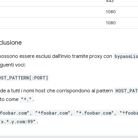
443
1080
1080
clusione
 possono essere esclusi dall'invio tramite proxy con
bypassLis
guenti voci:
OST_PATTERN[:PORT]
de a tutti i nomi host che corrispondono al pattern
HOST_PAT
ato come
"*."
.
foobar.com", "*foobar.com", "*.foobar.com", "*foob
/x.*.y.com:99"
.