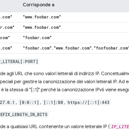
Corrisponde a
.
com"
"www
.
foobar
.
com"
r
.
com"
"www
.
foobar
.
com"
com"
"foobar
.
com"
.
com"
"foobar
.
com"
"www
.
foobar
.
com"
"foofoobar
.
com
,
,
P_LITERAL[:PORT]
e agli URL che sono valori letterali di indirizzi IP. Concettual
peciali per gestire la canonizzazione dei valori letterali IP. A
]" è la stessa di "[::1]" perché la canonizzazione IPv6 viene ese
27.0.1
,
[0:0::1]
,
[::1]:80
,
https://[::1]:443
REFIX_LENGTH_IN_BITS
e a qualsiasi URL contenente un valore letterale IP (
IP_LITE