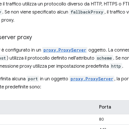
 il traffico utilizza un protocollo diverso da HTTP, HTTPS o FTP
y
. Se non viene specificato alcun
fallbackProxy
, il traffic
 proxy.
server proxy
 è configurato in un
proxy.ProxyServer
oggetto. La conness
ost
) utilizza il protocollo definito nell'attributo
scheme
. Se no
nnessione proxy utilizza per impostazione predefinita
http
.
finita alcuna
port
in un oggetto
proxy.ProxyServer
, la po
e predefinite sono:
Porta
80