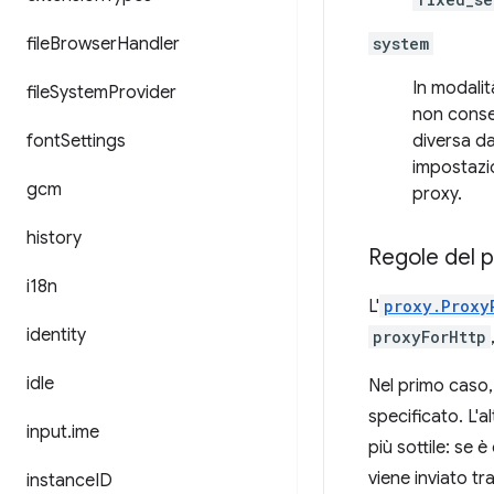
file
Browser
Handler
system
In modali
file
System
Provider
non consen
font
Settings
diversa da
impostazio
gcm
proxy.
history
Regole del 
i18n
L'
proxy.Proxy
identity
proxyForHttp
idle
Nel primo caso, 
specificato. L'
input
.
ime
più sottile: se 
viene inviato tr
instance
ID