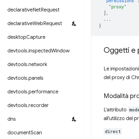
"permissions"
"proxy"
declarative
Net
Request
],
...
declarative
Web
Request
}
desktop
Capture
Oggetti e 
devtools
.
inspected
Window
devtools
.
network
Le impostazioni
del proxy di C
devtools
.
panels
devtools
.
performance
Modalità pr
devtools
.
recorder
L'attributo
mod
all'utilizzo del
dns
direct
document
Scan