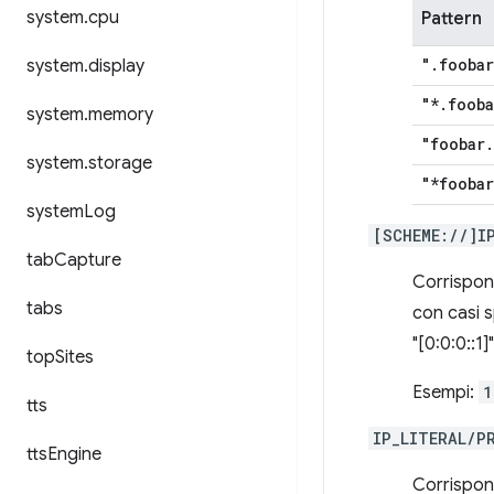
system
.
cpu
Pattern
"
.
foobar
system
.
display
"*
.
fooba
system
.
memory
"foobar
.
system
.
storage
"*foobar
system
Log
[SCHEME://]I
tab
Capture
Corrispond
tabs
con casi s
"[0:0:0::1
top
Sites
Esempi:
1
tts
IP_LITERAL/P
tts
Engine
Corrispond