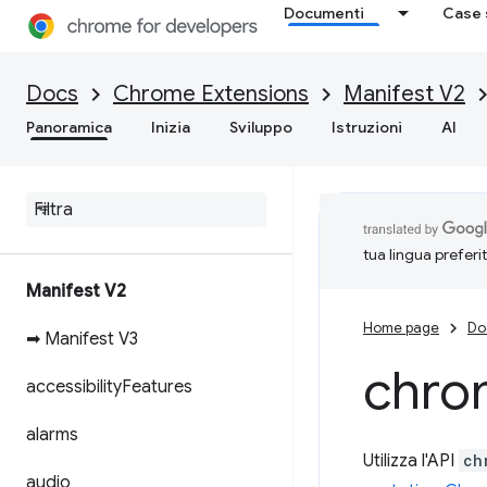
Documenti
Case 
Docs
Chrome Extensions
Manifest V2
Panoramica
Inizia
Sviluppo
Istruzioni
AI
tua lingua preferi
Manifest V2
Home page
Do
➡ Manifest V3
chro
accessibility
Features
alarms
Utilizza l'API
ch
audio