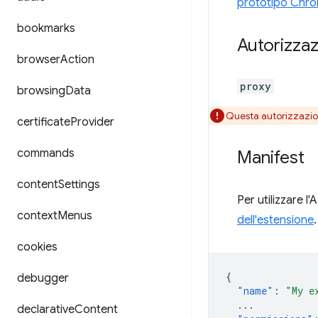
prototipo Chrom
bookmarks
Autorizzaz
browser
Action
proxy
browsing
Data
Questa autorizzazi
certificate
Provider
commands
Manifest
content
Settings
Per utilizzare l
context
Menus
dell'estensione
cookies
{
debugger
"name"
:
"My e
...
declarative
Content