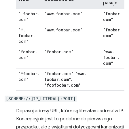
pasuje
"
.
foobar
.
"www
.
foobar
.
com"
"foobar
.
com"
com"
"*
.
"www
.
foobar
.
com"
"foobar
.
foobar
.
com"
com"
"foobar
.
"foobar
.
com"
"www
.
com"
foobar
.
com"
"*foobar
.
"foobar
.
com"
"www
.
,
com"
foobar
.
com"
,
"foofoobar
.
com"
[SCHEME://]IP_LITERAL[:PORT]
Dopasuj adresy URL, które są literałami adresów IP.
Koncepcyjnie jest to podobne do pierwszego
przypadku, ale z wyjątkami dotyczącymi kanonizacji