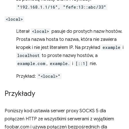
"192.168.1.1/16", "fefe:13::abc/33"
<local>
Literał
<local>
pasuje do prostych nazw hostów.
Prosta nazwa hosta to nazwa, która nie zawiera
kropek i nie jest literałem IP. Na przykład
example
i
localhost
to proste nazwy hostów, a
example.com
,
example.
i
[::1]
nie.
Przykład:
"<local>"
Przykłady
Poniższy kod ustawia serwer proxy SOCKS 5 dla
połączeń HTTP ze wszystkimi serwerami z wyjątkiem
foobar.com i używa połączeń bezpośrednich dla