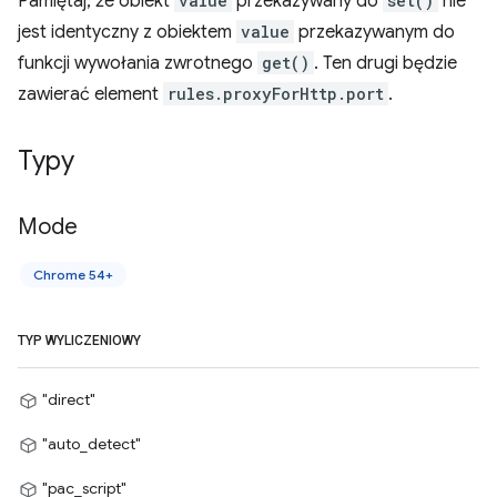
Pamiętaj, że obiekt
value
przekazywany do
set()
nie
jest identyczny z obiektem
value
przekazywanym do
funkcji wywołania zwrotnego
get()
. Ten drugi będzie
zawierać element
rules.proxyForHttp.port
.
Typy
Mode
Chrome 54+
TYP WYLICZENIOWY
"direct"
"auto_detect"
"pac_script"