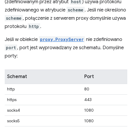
(zdefiniowanym przez atrybut
host
) używa protokołu
zdefiniowanego w atrybucie
scheme
. Jeśli nie określono
scheme
, połączenie z serwerem proxy domyślnie używa
protokołu
http
.
Jeśli w obiekcie
proxy.ProxyServer
nie zdefiniowano
port
, port jest wyprowadzany ze schematu. Domyślne
porty:
Schemat
Port
http
80
https
443
socks4
1080
socks5
1080