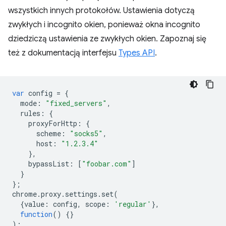
wszystkich innych protokołów. Ustawienia dotyczą
zwykłych i incognito okien, ponieważ okna incognito
dziedziczą ustawienia ze zwykłych okien. Zapoznaj się
też z dokumentacją interfejsu
Types API
.
var
config
=
{
mode
:
"fixed_servers"
,
rules
:
{
proxyForHttp
:
{
scheme
:
"socks5"
,
host
:
"1.2.3.4"
},
bypassList
:
[
"foobar.com"
]
}
};
chrome
.
proxy
.
settings
.
set
(
{
value
:
config
,
scope
:
'regular'
},
function
()
{}
);