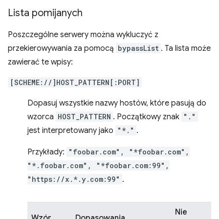
Lista pomijanych
Poszczególne serwery można wykluczyć z
przekierowywania za pomocą
bypassList
. Ta lista może
zawierać te wpisy:
[SCHEME://]HOST_PATTERN[:PORT]
Dopasuj wszystkie nazwy hostów, które pasują do
wzorca
HOST_PATTERN
. Początkowy znak
"."
jest interpretowany jako
"*."
.
Przykłady:
"foobar.com", "*foobar.com",
"*.foobar.com", "*foobar.com:99",
"https://x.*.y.com:99"
.
Nie
Wzór
Dopasowania