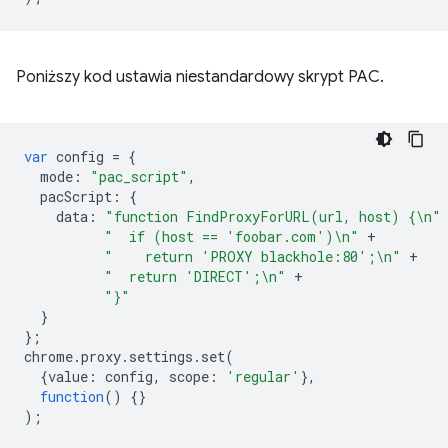
Poniższy kod ustawia niestandardowy skrypt PAC.
var
config
=
{
mode
:
"pac_script"
,
pacScript
:
{
data
:
"function FindProxyForURL(url, host) {\n"
"  if (host == 'foobar.com')\n"
+
"    return 'PROXY blackhole:80';\n"
+
"  return 'DIRECT';\n"
+
"}"
}
};
chrome
.
proxy
.
settings
.
set
(
{
value
:
config
,
scope
:
'regular'
},
function
()
{}
);