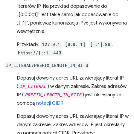
literałów IP. Na przykład dopasowanie do
„[0:0:0::1]” jest takie samo jak dopasowanie do
„[::1]”, ponieważ kanonizacja IPv6 jest wykonywana
wewnętrznie.
Przykłady:
127.0.1
,
[0:0::1]
,
[::1]:80
,
https://[::1]:443
IP_LITERAL/PREFIX_LENGTH_IN_BITS
Dopasuj dowolny adres URL zawierający literał IP
(
IP_LITERAL
) w danym zakresie. Zakres adresów
IP (
PREFIX_LENGTH_IN_BITS
) jest określany za
pomocą
notacji CIDR
.
Dopasuj dowolny adres URL zawierający literał IP w
danym zakresie. Zakres adresów IP jest określany
za pomocą notacji CIDR. Przykłady: