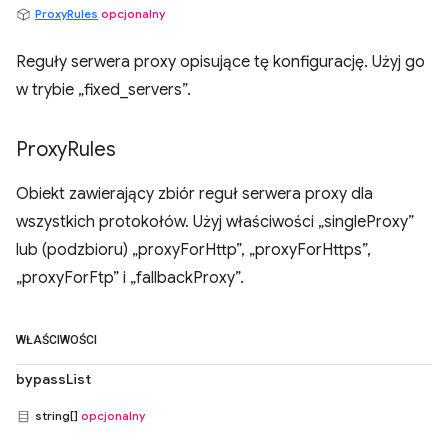
ProxyRules
opcjonalny
Reguły serwera proxy opisujące tę konfigurację. Użyj go
w trybie „fixed_servers”.
Proxy
Rules
Obiekt zawierający zbiór reguł serwera proxy dla
wszystkich protokołów. Użyj właściwości „singleProxy”
lub (podzbioru) „proxyForHttp”, „proxyForHttps”,
„proxyForFtp” i „fallbackProxy”.
WŁAŚCIWOŚCI
bypassList
string[]
opcjonalny