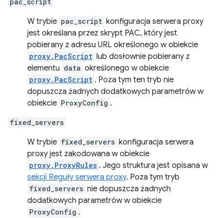
pac_script
W trybie
pac_script
konfiguracja serwera proxy
jest określana przez skrypt PAC, który jest
pobierany z adresu URL określonego w obiekcie
proxy.PacScript
lub dosłownie pobierany z
elementu
data
określonego w obiekcie
proxy.PacScript
. Poza tym ten tryb nie
dopuszcza żadnych dodatkowych parametrów w
obiekcie
ProxyConfig
.
fixed_servers
W trybie
fixed_servers
konfiguracja serwera
proxy jest zakodowana w obiekcie
proxy.ProxyRules
. Jego struktura jest opisana w
sekcji Reguły serwera proxy
. Poza tym tryb
fixed_servers
nie dopuszcza żadnych
dodatkowych parametrów w obiekcie
ProxyConfig
.