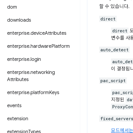
할 수 있습니다.
dom
direct
downloads
direct
모
enterprise
.
device
Attributes
변수를 사용
enterprise
.
hardware
Platform
auto_detect
enterprise
.
login
auto_det
이 결정됩
enterprise
.
networking
Attributes
pac_script
enterprise
.
platform
Keys
pac_scri
지정된
da
events
ProxyCo
extension
fixed_server
모드에서는
extension
Types