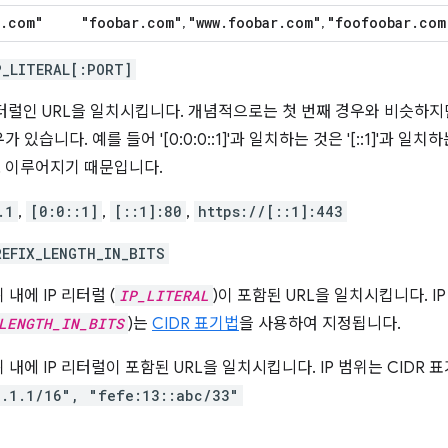
.
com"
"foobar
.
com"
"www
.
foobar
.
com"
"foofoobar
.
com
,
,
P_LITERAL[:PORT]
리터럴인 URL을 일치시킵니다. 개념적으로는 첫 번째 경우와 비슷하지
 있습니다. 예를 들어 '[0:0:0::1]'과 일치하는 것은 '[::1]'과 일
 이루어지기 때문입니다.
.1
,
[0:0::1]
,
[::1]:80
,
https://[::1]:443
REFIX_LENGTH_IN_BITS
내에 IP 리터럴 (
IP_LITERAL
)이 포함된 URL을 일치시킵니다. IP
LENGTH_IN_BITS
)는
CIDR 표기법
을 사용하여 지정됩니다.
 내에 IP 리터럴이 포함된 URL을 일치시킵니다. IP 범위는 CIDR 
8.1.1/16", "fefe:13::abc/33"