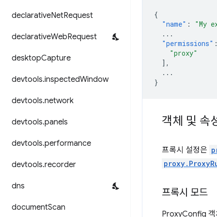
{
declarative
Net
Request
"name"
:
"My e
...
declarative
Web
Request
"permissions"
"proxy"
desktop
Capture
],
...
devtools
.
inspected
Window
}
devtools
.
network
객체 및 속
devtools
.
panels
devtools
.
performance
프록시 설정은
p
proxy.ProxyR
devtools
.
recorder
dns
프록시 모드
document
Scan
ProxyConfig