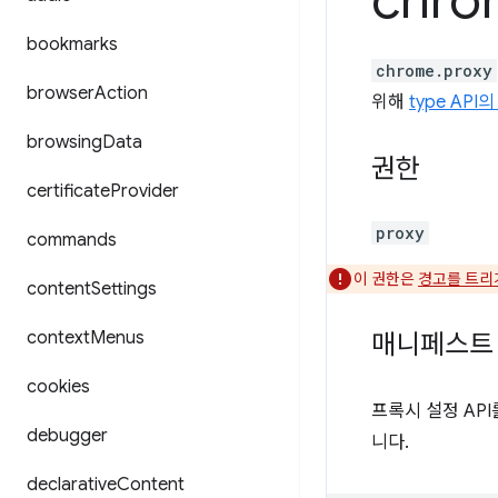
chro
bookmarks
chrome.proxy
browser
Action
위해
type API
browsing
Data
권한
certificate
Provider
proxy
commands
이 권한은
경고를 트리
content
Settings
context
Menus
매니페스트
cookies
프록시 설정 AP
debugger
니다.
declarative
Content