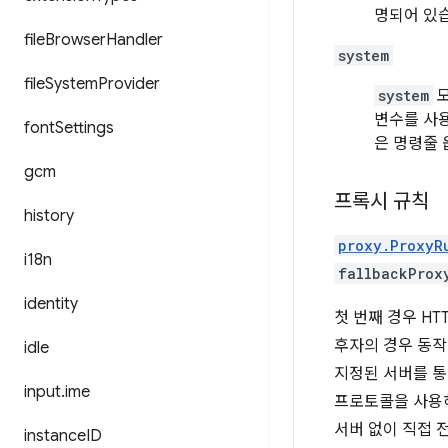
명되어 있
file
Browser
Handler
system
file
System
Provider
system
모
변수를 사용
font
Settings
은 명령줄 
gcm
프록시 규칙
history
proxy.ProxyR
i18n
fallbackProx
identity
첫 번째 경우 HT
후자의 경우 동작이
idle
지정된 서버를 통
input
.
ime
프로토콜을 사용
서버 없이 직접 
instance
ID