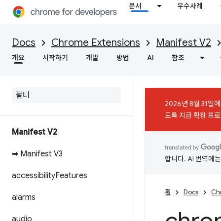
문서
우수사례
Docs
Chrome Extensions
Manifest V2
개요
시작하기
개발
방법
AI
참조
2026년 8월 31일
도록 지금 확장 프로그
Manifest V2
➡ Manifest V3
합니다. AI 번역에
accessibility
Features
홈
Docs
Ch
alarms
audio