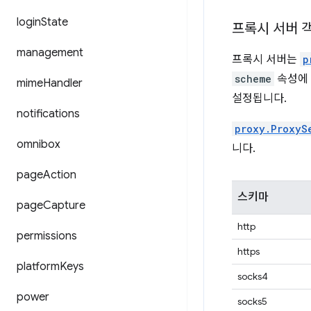
login
State
프록시 서버 
management
프록시 서버는
p
scheme
속성에 
mime
Handler
설정됩니다.
notifications
proxy.ProxyS
omnibox
니다.
page
Action
스키마
page
Capture
http
permissions
https
platform
Keys
socks4
power
socks5