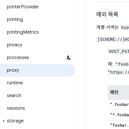
printer
Provider
예외 목록
printing
개별 서버는
byp
printing
Metrics
[SCHEME://]H
privacy
HOST_PA
processes
예:
"foob
proxy
"https:/
runtime
패턴
search
"
.
foobar
sessions
"*
.
fooba
storage
"foobar
.