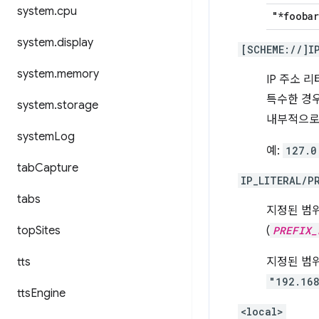
system
.
cpu
"*foobar
system
.
display
[SCHEME://]I
system
.
memory
IP 주소 
특수한 경우가
system
.
storage
내부적으로
system
Log
예:
127.0
tab
Capture
IP_LITERAL/P
tabs
지정된 범위 
top
Sites
(
PREFIX_
tts
지정된 범위
"192.16
tts
Engine
<local>