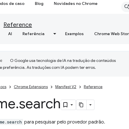
udos de caso
Blog
Novidades no Chrome
Reference
AI
Referência
Exemplos
Chrome Web Sto
O Google usa tecnologia de IA na tradução de conteúdos
e preferência. As traduções com IA podem ter erros.
ocs
Chrome Extensions
Manifest V2
Reference
me
.
search
me.search
para pesquisar pelo provedor padrão.