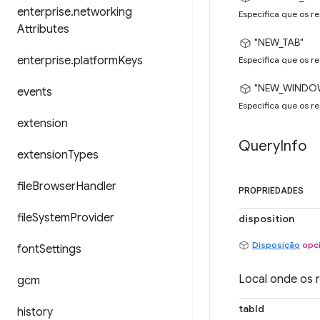
enterprise
.
networking
Especifica que os r
Attributes
"NEW_TAB"
enterprise
.
platform
Keys
Especifica que os r
"NEW_WINDO
events
Especifica que os r
extension
Query
Info
extension
Types
file
Browser
Handler
PROPRIEDADES
file
System
Provider
disposition
Disposição
opc
font
Settings
Local onde os 
gcm
tabId
history