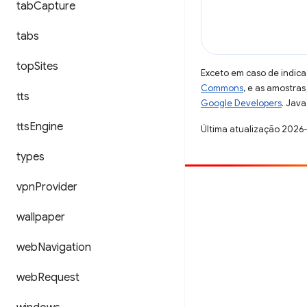
tab
Capture
tabs
top
Sites
Exceto em caso de indica
Commons
, e as amostra
tts
Google Developers
. Java
tts
Engine
Última atualização 2026
types
vpn
Provider
Contribuir
Registre um bug
wallpaper
Veja as questões em aberto
web
Navigation
web
Request