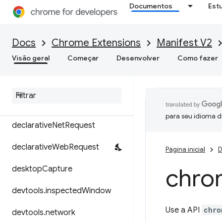
Documentos
Est
contentSettings
contextMenus
Docs
Chrome Extensions
Manifest V2
Visão geral
Começar
Desenvolver
Como fazer
cookies
debugger
declarative
Content
para seu idioma d
declarative
Net
Request
declarative
Web
Request
Página inicial
D
chro
desktop
Capture
devtools
.
inspected
Window
Use a API
chro
devtools
.
network