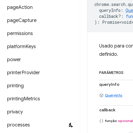
chrome
.
search
.
qu
page
Action
queryInfo
:
Que
callback?
:
fun
page
Capture
)
:
Promise<void
permissions
Usado para con
platform
Keys
definido.
power
printer
Provider
PARÂMETROS
queryInfo
printing
QueryInfo
printing
Metrics
callback
privacy
função
opcional
processes