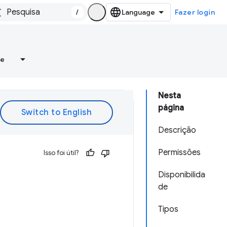
/
Fazer login
re
Nesta
página
Descrição
Permissões
Isso foi útil?
Disponibilida
de
Tipos