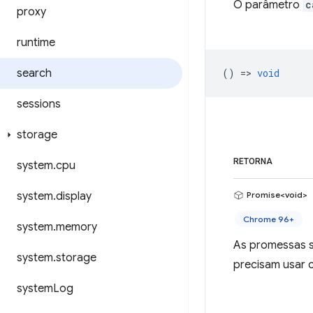
O parâmetro
c
proxy
runtime
search
() =>
void
sessions
storage
RETORNA
system
.
cpu
system
.
display
Promise<void>
Chrome 96+
system
.
memory
As promessas s
system
.
storage
precisam usar c
system
Log