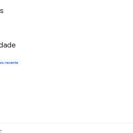
s
idade
is recente
"