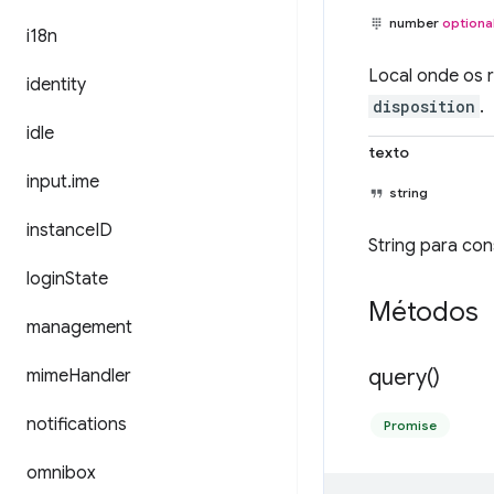
number
optiona
i18n
Local onde os 
identity
disposition
.
idle
texto
input
.
ime
string
instance
ID
String para co
login
State
Métodos
management
query(
)
mime
Handler
notifications
Promise
omnibox