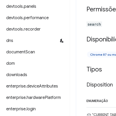
devtools
.
panels
Permissõe
devtools
.
performance
search
devtools
.
recorder
Disponibil
dns
document
Scan
Chrome 87 ou ma
dom
Tipos
downloads
Disposition
enterprise
.
device
Attributes
enterprise
.
hardware
Platform
ENUMERAÇÃO
enterprise
.
login
"CURRENT_TAB