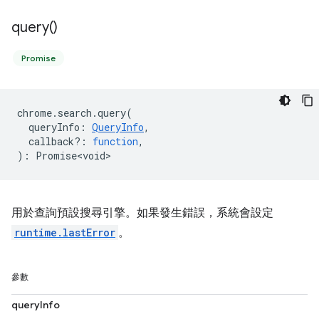
query(
)
Promise
chrome
.
search
.
query
(
queryInfo
:
QueryInfo
,
callback?
:
function
,
)
:
Promise<void>
用於查詢預設搜尋引擎。如果發生錯誤，系統會設定
runtime.lastError
。
參數
queryInfo