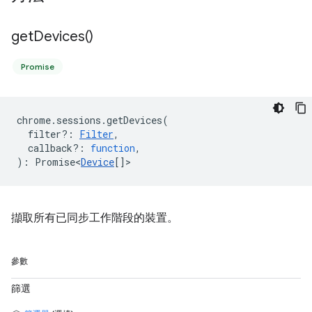
get
Devices(
)
Promise
chrome
.
sessions
.
getDevices
(
filter?
:
Filter
,
callback?
:
function
,
)
:
Promise<
Device
[]
>
擷取所有已同步工作階段的裝置。
參數
篩選