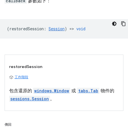
callback
參數如下：
(
restoredSession
:
Session
) =>
void
restoredSession
工作階段
包含還原的
windows.Window
或
tabs.Tab
物件的
sessions.Session
。
傳回