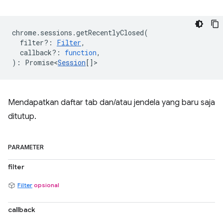
chrome
.
sessions
.
getRecentlyClosed
(
filter?
:
Filter
,
callback?
:
function
,
)
:
Promise<
Session
[]
>
Mendapatkan daftar tab dan/atau jendela yang baru saja
ditutup.
PARAMETER
filter
Filter
opsional
callback