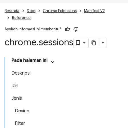
Beranda
Docs
Chrome Extensions
Manifest V2
Reference
Apakah informasi ini membantu?
chrome
.
sessions
Pada halaman ini
Deskripsi
Izin
Jenis
Device
Filter