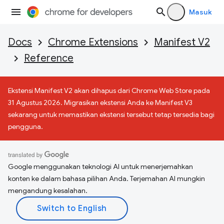
Masuk
Docs
Chrome Extensions
Manifest V2
Reference
Ekstensi Manifest V2 akan dihapus dari Chrome Web Store pada
31 Agustus 2026. Migrasikan ekstensi Anda ke Manifest V3
sekarang untuk memastikan ekstensi tersebut tetap tersedia bagi
pengguna.
Google menggunakan teknologi AI untuk menerjemahkan
konten ke dalam bahasa pilihan Anda. Terjemahan AI mungkin
mengandung kesalahan.