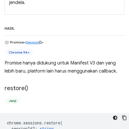
jendela.
HASIL
Promise<
Session
[]>
Chrome 96+
Promise hanya didukung untuk Manifest V3 dan yang
lebih baru, platform lain harus menggunakan callback.
restore(
)
Janji
chrome
.
sessions
.
restore
(
sessionId?
:
string
,