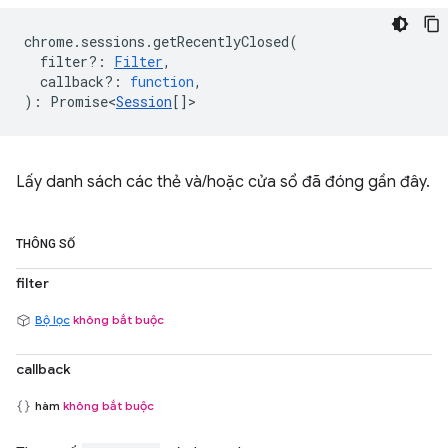
chrome
.
sessions
.
getRecentlyClosed
(
filter?
:
Filter
,
callback?
:
function
,
)
:
Promise<
Session
[]
>
Lấy danh sách các thẻ và/hoặc cửa sổ đã đóng gần đây.
THÔNG SỐ
filter
Bộ lọc
không bắt buộc
callback
hàm
không bắt buộc