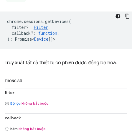
chrome
.
sessions
.
getDevices
(
filter?
:
Filter
,
callback?
:
function
,
)
:
Promise<
Device
[]
>
Truy xuất tất cả thiết bị có phiên được đồng bộ hoá.
THÔNG SỐ
filter
Bộ lọc
không bắt buộc
callback
hàm
không bắt buộc