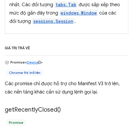
nhất. Các đối tượng
tabs.Tab
được sắp xếp theo
mức độ gần đây trong
windows.Window
của các
đối tượng
sessions.Session
.
GIÁ TRỊ TRẢ VỀ
Promise<
Device
[]>
Chrome 96 trở lên
Các promise chỉ được hỗ trợ cho Manifest V3 trở lên,
các nền tảng khác cần sử dụng lệnh gọi lại.
get
Recently
Closed(
)
Promise