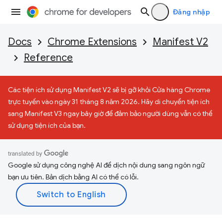
Đăng nhập
Docs
Chrome Extensions
Manifest V2
Reference
Các tiện ích sử dụng Manifest V2 sẽ bị gỡ khỏi Cửa hàng Chrome
trực tuyến vào ngày 31 tháng 8 năm 2026. Hãy di chuyển tiện ích
sang Manifest V3 ngay bây giờ để đảm bảo người dùng vẫn có thể
sử dụng tiện ích của bạn.
Google sử dụng công nghệ AI để dịch nội dung sang ngôn ngữ
bạn ưu tiên. Bản dịch bằng AI có thể có lỗi.