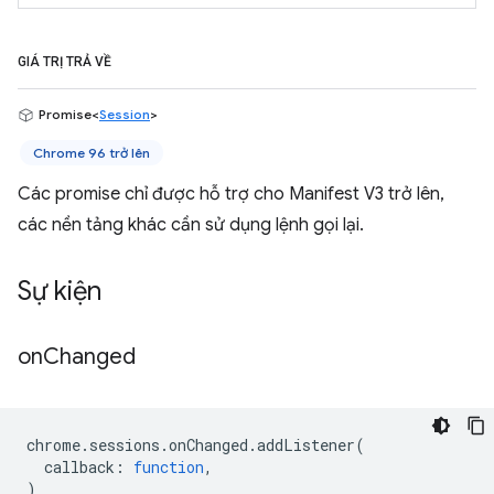
GIÁ TRỊ TRẢ VỀ
Promise<
Session
>
Chrome 96 trở lên
Các promise chỉ được hỗ trợ cho Manifest V3 trở lên,
các nền tảng khác cần sử dụng lệnh gọi lại.
Sự kiện
on
Changed
chrome
.
sessions
.
onChanged
.
addListener
(
callback
:
function
,
)