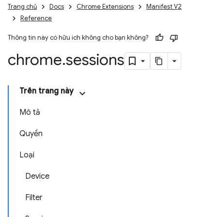
Trang chủ
Docs
Chrome Extensions
Manifest V2
Reference
Thông tin này có hữu ích không cho bạn không?
chrome
.
sessions
Trên trang này
Mô tả
Quyền
Loại
Device
Filter