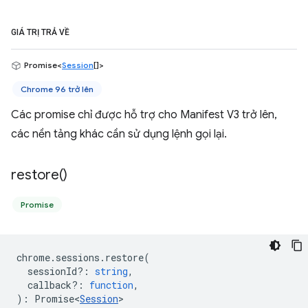
GIÁ TRỊ TRẢ VỀ
Promise<
Session
[]>
Chrome 96 trở lên
Các promise chỉ được hỗ trợ cho Manifest V3 trở lên,
các nền tảng khác cần sử dụng lệnh gọi lại.
restore(
)
Promise
chrome
.
sessions
.
restore
(
sessionId?
:
string
,
callback?
:
function
,
)
:
Promise<
Session
>