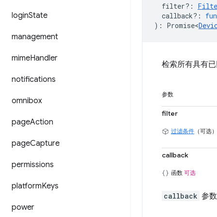
filter?
:
Filt
login
State
callback?
:
fun
)
:
Promise<
Devi
management
mime
Handler
检索所有具有已
notifications
参数
omnibox
filter
page
Action
过滤条件
（可选
page
Capture
callback
permissions
函数
可选
platform
Keys
callback
参数
power