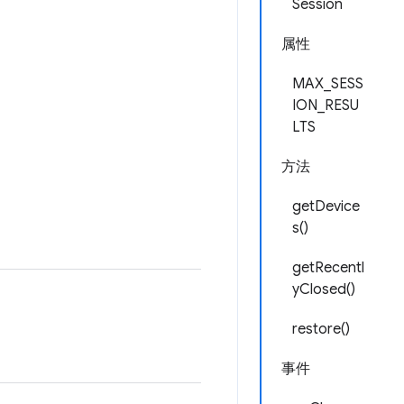
Session
属性
MAX_SESS
ION_RESU
LTS
方法
getDevice
s()
getRecentl
yClosed()
restore()
事件