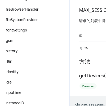
file
Browser
Handler
MAX
_
SESSI
file
System
Provider
请求的列表中
font
Settings
值
gcm
25
history
方法
i18n
identity
get
Devices(
idle
Promise
input
.
ime
instance
ID
chrome
.
sessions
.