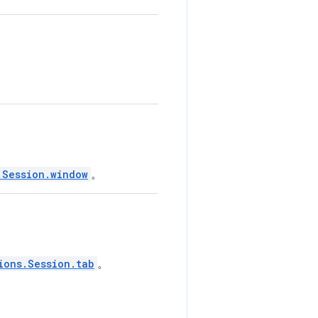
.Session.window
。
ions.Session.tab
。