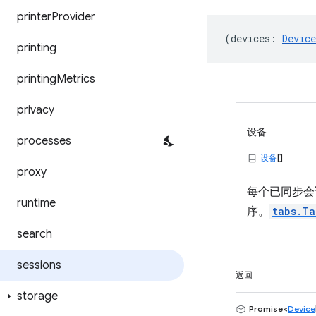
printer
Provider
(
devices
:
Device
printing
printing
Metrics
privacy
设备
processes
设备
[]
proxy
每个已同步
runtime
序。
tabs.Ta
search
sessions
返回
storage
Promise<
Device