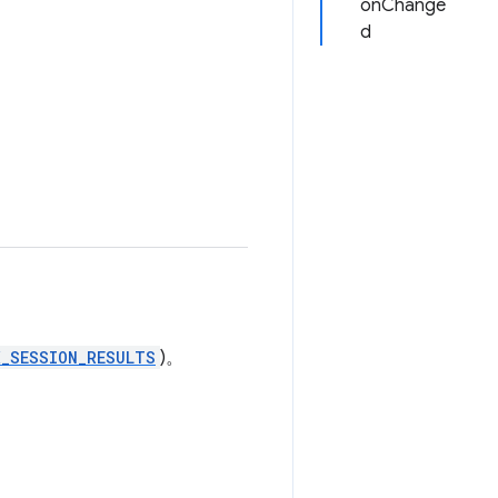
onChange
d
X_SESSION_RESULTS
)。