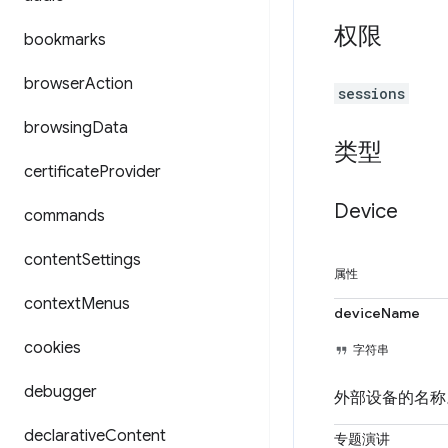
权限
bookmarks
browser
Action
sessions
browsing
Data
类型
certificate
Provider
Device
commands
content
Settings
属性
context
Menus
deviceName
cookies
字符串
debugger
外部设备的名称
declarative
Content
专题演讲