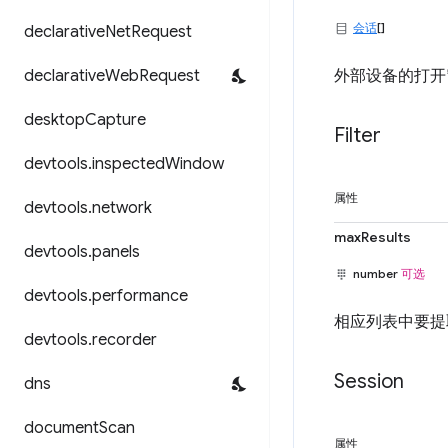
会话
[]
declarative
Net
Request
declarative
Web
Request
外部设备的打开
desktop
Capture
Filter
devtools
.
inspected
Window
属性
devtools
.
network
maxResults
devtools
.
panels
number
可选
devtools
.
performance
相应列表中要提
devtools
.
recorder
Session
dns
document
Scan
属性