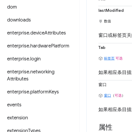
dom
lastModified
downloads
数值
enterprise
.
device
Attributes
窗口或标签页关
enterprise
.
hardware
Platform
Tab
enterprise
.
login
标签页
可选
enterprise
.
networking
如果相应条目描
Attributes
窗口
enterprise
.
platform
Keys
窗口
（
可选
）
events
如果相应条目描
extension
属性
extension
Types