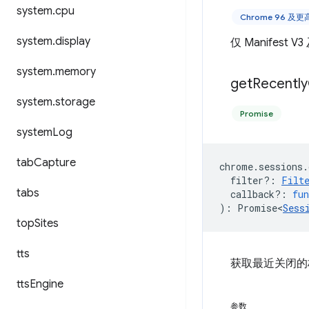
system
.
cpu
Chrome 96 及
system
.
display
仅 Manifes
system
.
memory
get
Recently
system
.
storage
Promise
system
Log
tab
Capture
chrome
.
sessions
.
filter?
:
Filt
tabs
callback?
:
fun
)
:
Promise<
Sess
top
Sites
tts
获取最近关闭的
tts
Engine
参数