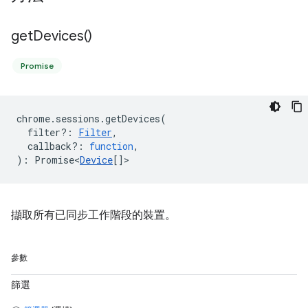
get
Devices(
)
Promise
chrome
.
sessions
.
getDevices
(
filter?
:
Filter
,
callback?
:
function
,
)
:
Promise<
Device
[]
>
擷取所有已同步工作階段的裝置。
參數
篩選