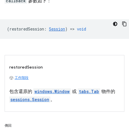
callback
參數如下：
(
restoredSession
:
Session
) =>
void
restoredSession
工作階段
包含還原的
windows.Window
或
tabs.Tab
物件的
sessions.Session
。
傳回