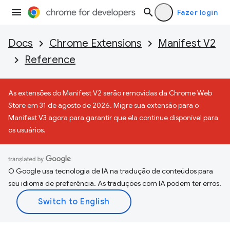
Fazer login
Docs
Chrome Extensions
Manifest V2
Reference
As extensões do Manifest V2 serão removidas da Chrome Web
Store em 31 de agosto de 2026. Migre sua extensão para o
Manifest V3 agora para garantir que ela continue disponível para
os usuários.
O Google usa tecnologia de IA na tradução de conteúdos para
seu idioma de preferência. As traduções com IA podem ter erros.