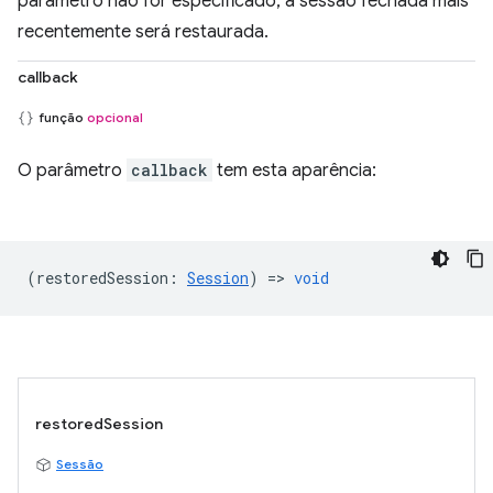
parâmetro não for especificado, a sessão fechada mais
recentemente será restaurada.
callback
função
opcional
O parâmetro
callback
tem esta aparência:
(
restoredSession
:
Session
) =>
void
restoredSession
Sessão