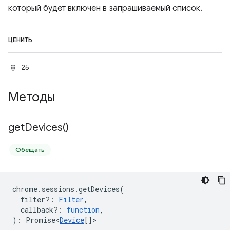
который будет включен в запрашиваемый список.
ЦЕНИТЬ
25
Методы
get
Devices(
)
Обещать
chrome
.
sessions
.
getDevices
(
filter?
:
Filter
,
callback?
:
function
,
)
:
Promise<
Device
[]
>