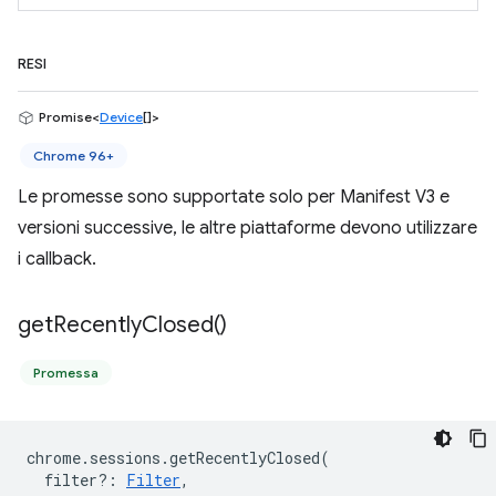
RESI
Promise<
Device
[]>
Chrome 96+
Le promesse sono supportate solo per Manifest V3 e
versioni successive, le altre piattaforme devono utilizzare
i callback.
get
Recently
Closed(
)
Promessa
chrome
.
sessions
.
getRecentlyClosed
(
filter?
:
Filter
,