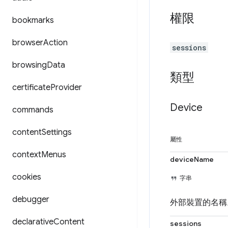
權限
bookmarks
browser
Action
sessions
browsing
Data
類型
certificate
Provider
Device
commands
content
Settings
屬性
context
Menus
deviceName
cookies
字串
debugger
外部裝置的名稱
declarative
Content
sessions