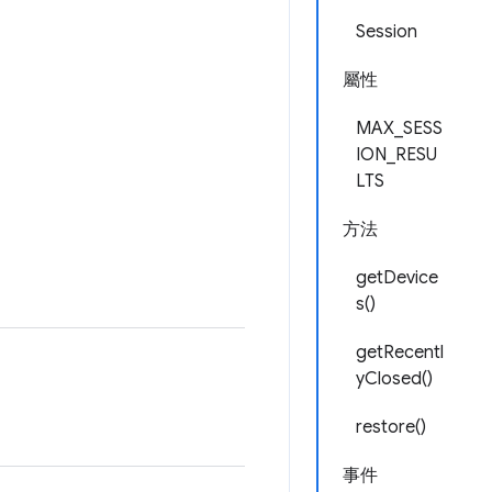
Session
屬性
MAX_SESS
ION_RESU
LTS
方法
getDevice
s()
getRecentl
yClosed()
restore()
事件