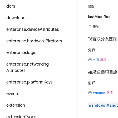
dom
屬性
lastModified
downloads
數字
enterprise
.
device
Attributes
視窗或分頁關閉或
enterprise
.
hardware
Platform
分頁
enterprise
.
login
分頁
選填
enterprise
.
networking
Attributes
如果這個項目說
enterprise
.
platform
Keys
窗戶
Window
選填
events
extension
windows.Wind
extension
Types