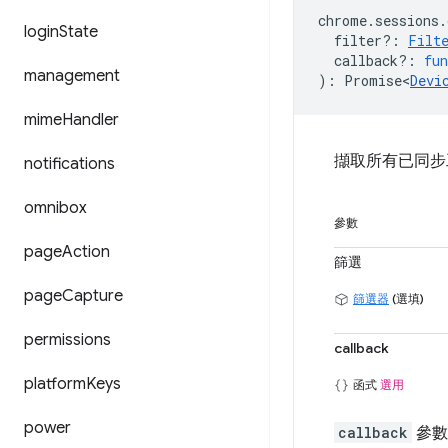
chrome
.
sessions
.
login
State
filter?
:
Filt
callback?
:
fun
management
)
:
Promise<
Devi
mime
Handler
擷取所有已同步
notifications
omnibox
參數
page
Action
篩選
page
Capture
篩選器
(選填)
permissions
callback
platform
Keys
函式
選用
power
callback
參數