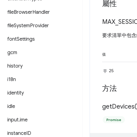
屬性
file
Browser
Handler
MAX
_
SESSI
file
System
Provider
要求清單中包
font
Settings
gcm
值
history
25
i18n
方法
identity
get
Devices(
idle
input
.
ime
Promise
instance
ID