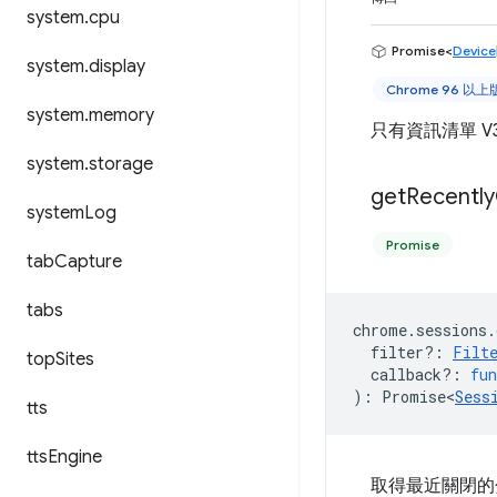
system
.
cpu
Promise<
Device
system
.
display
Chrome 96 以
system
.
memory
只有資訊清單 V
system
.
storage
get
Recently
system
Log
Promise
tab
Capture
tabs
chrome
.
sessions
.
filter?
:
Filt
top
Sites
callback?
:
fun
)
:
Promise<
Sess
tts
tts
Engine
取得最近關閉的