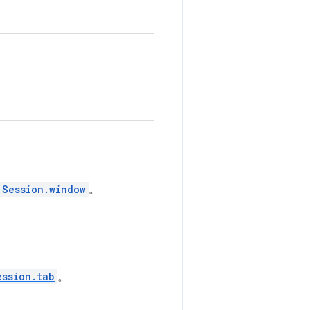
.Session.window
。
ession.tab
。