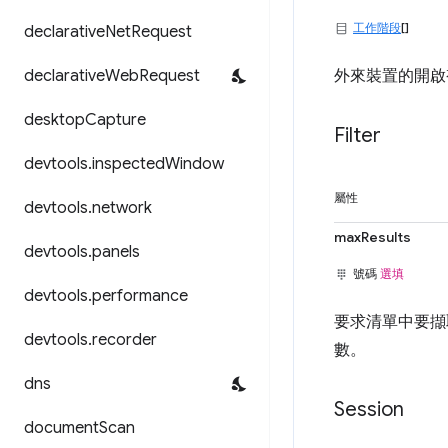
工作階段
[]
declarative
Net
Request
declarative
Web
Request
外來裝置的開啟
desktop
Capture
Filter
devtools
.
inspected
Window
屬性
devtools
.
network
maxResults
devtools
.
panels
號碼
選填
devtools
.
performance
要求清單中要擷
devtools
.
recorder
數。
dns
Session
document
Scan