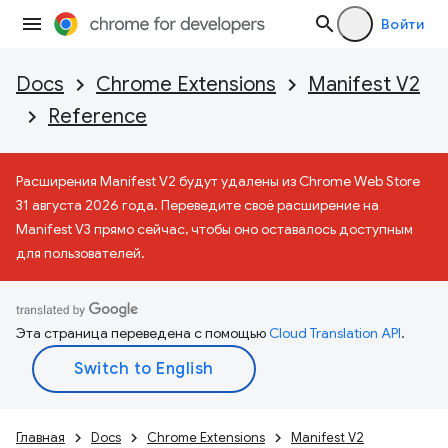
Войти
Docs
Chrome Extensions
Manifest V2
Reference
Расширения Manifest V2 будут удалены из Chrome Web Store
31 августа 2026 года. Переведите своё расширение на
Manifest V3 прямо сейчас, чтобы оно оставалось доступным
для пользователей.
Эта страница переведена с помощью
Cloud Translation API
.
Главная
Docs
Chrome Extensions
Manifest V2