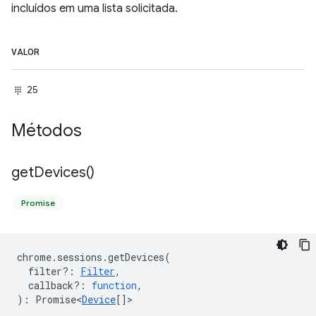
incluídos em uma lista solicitada.
VALOR
25
Métodos
get
Devices(
)
Promise
chrome
.
sessions
.
getDevices
(
filter?
:
Filter
,
callback?
:
function
,
)
:
Promise<
Device
[]
>