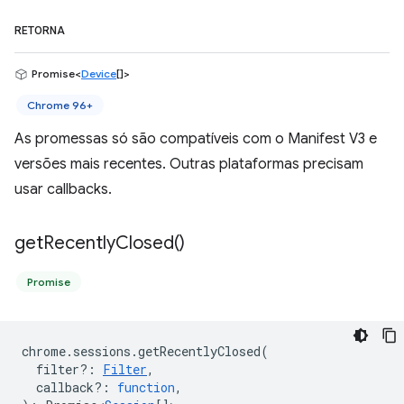
RETORNA
Promise<
Device
[]>
Chrome 96+
As promessas só são compatíveis com o Manifest V3 e
versões mais recentes. Outras plataformas precisam
usar callbacks.
get
Recently
Closed(
)
Promise
chrome
.
sessions
.
getRecentlyClosed
(
filter?
:
Filter
,
callback?
:
function
,