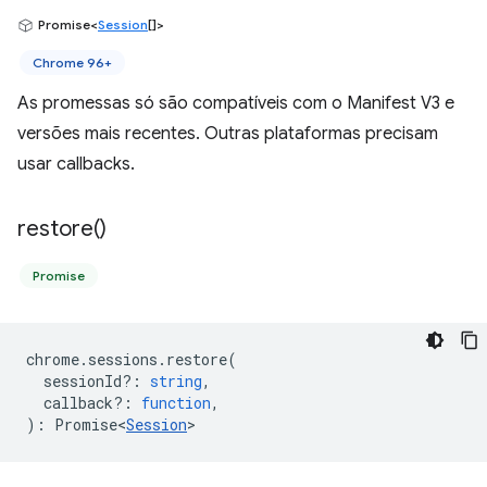
Promise<
Session
[]>
Chrome 96+
As promessas só são compatíveis com o Manifest V3 e
versões mais recentes. Outras plataformas precisam
usar callbacks.
restore(
)
Promise
chrome
.
sessions
.
restore
(
sessionId?
:
string
,
callback?
:
function
,
)
:
Promise<
Session
>