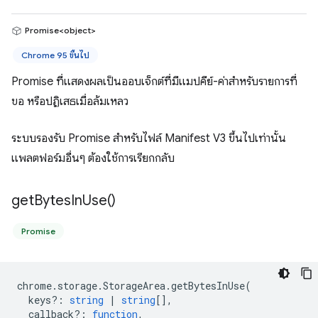
Promise<object>
Chrome 95 ขึ้นไป
Promise ที่แสดงผลเป็นออบเจ็กต์ที่มีแมปคีย์-ค่าสำหรับรายการที่
ขอ หรือปฏิเสธเมื่อล้มเหลว
ระบบรองรับ Promise สำหรับไฟล์ Manifest V3 ขึ้นไปเท่านั้น
แพลตฟอร์มอื่นๆ ต้องใช้การเรียกกลับ
get
Bytes
In
Use(
)
Promise
chrome
.
storage
.
StorageArea
.
getBytesInUse
(
keys?
:
string
|
string
[],
callback?
:
function
,