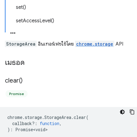
set()
setAccessLevel()
StorageArea
อินเทอร์เฟซใช้โดย
chrome.storage
API
เมธอด
clear(
)
Promise
chrome
.
storage
.
StorageArea
.
clear
(
callback?
:
function
,
)
:
Promise<void>