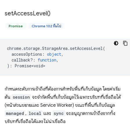
set
Access
Level(
)
Promise
Chrome 102 ขึ้นไป
chrome
.
storage
.
StorageArea
.
setAccessLevel
(
accessOptions
:
object
,
callback?
:
function
,
)
:
Promise<void>
กำหนดระดับการเข้าถึงที่ต้องการสำหรับพื้นที่เก็บข้อมูล โดยค่าเริ่ม
ต้น
session
จะจำกัดพื้นที่เก็บข้อมูลไว้เฉพาะบริบทที่เชื่อถือได้
(หน้าส่วนขยายและ Service Worker) ขณะที่พื้นที่เก็บข้อมูล
managed
,
local
และ
sync
จะอนุญาตการเข้าถึงจากทั้ง
บริบทที่เชื่อถือได้และไม่น่าเชื่อถือ