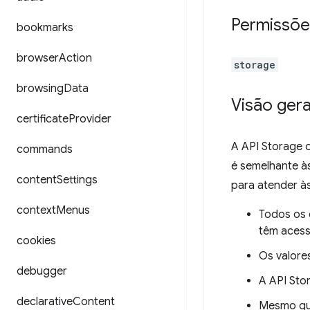
Permissõe
bookmarks
browser
Action
storage
browsing
Data
Visão gera
certificate
Provider
A API Storage 
commands
é semelhante à
content
Settings
para atender à
context
Menus
Todos os 
têm acess
cookies
Os valore
debugger
A API Sto
declarative
Content
Mesmo que