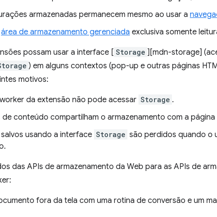
gurações armazenadas permanecem mesmo ao usar a
navegaç
a
área de armazenamento gerenciada
exclusiva somente leitur
nsões possam usar a interface [
Storage
][mdn-storage] (ac
Storage
) em alguns contextos (pop-up e outras páginas HTM
intes motivos:
 worker da extensão não pode acessar
Storage
.
s de conteúdo compartilham o armazenamento com a página 
salvos usando a interface
Storage
são perdidos quando o us
o.
dos das APIs de armazenamento da Web para as APIs de ar
ker:
ocumento fora da tela com uma rotina de conversão e um ma
.