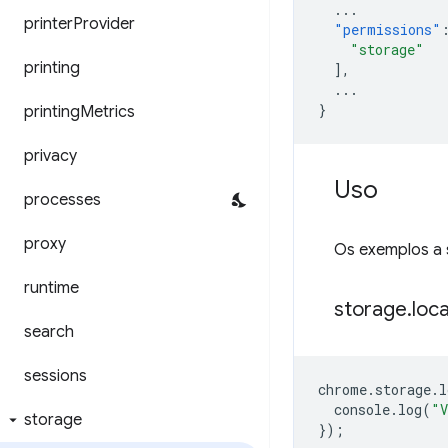
...
printer
Provider
"permissions"
"storage"
printing
],
...
}
printing
Metrics
privacy
Uso
processes
proxy
Os exemplos a
runtime
storage
.
loca
search
sessions
chrome
.
storage
.
l
console
.
log
(
"V
storage
});