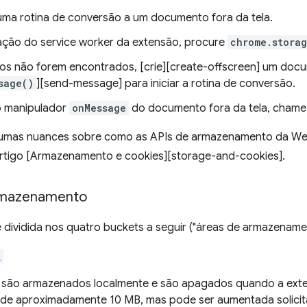
uma rotina de conversão a um documento fora da tela.
cação do service worker da extensão, procure
chrome.stora
os não forem encontrados, [crie][create-offscreen] um docu
sage()
][send-message] para iniciar a rotina de conversão.
o manipulador
onMessage
do documento fora da tela, chame 
umas nuances sobre como as APIs de armazenamento da We
artigo [Armazenamento e cookies][storage-and-cookies].
rmazenamento
 dividida nos quatro buckets a seguir ("áreas de armazename
l
são armazenados localmente e são apagados quando a exten
 de aproximadamente 10 MB, mas pode ser aumentada solici