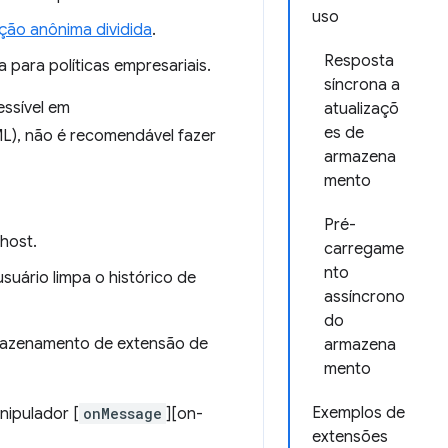
uso
ão anônima dividida
.
Resposta
a para políticas empresariais.
síncrona a
essível em
atualizaçõ
es de
L), não é recomendável fazer
armazena
mento
Pré-
host.
carregame
nto
uário limpa o histórico de
assíncrono
do
mazenamento de extensão de
armazena
mento
Exemplos de
nipulador [
onMessage
][on-
extensões