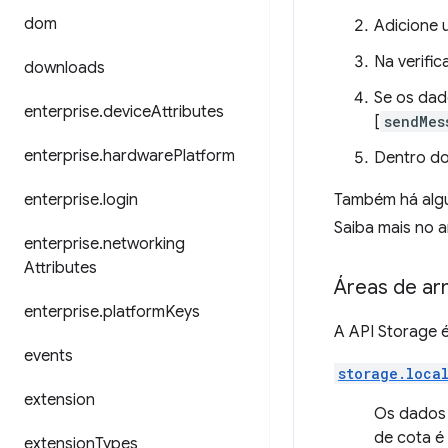
dom
Adicione 
Na verifi
downloads
Se os dad
enterprise
.
device
Attributes
[
sendMes
enterprise
.
hardware
Platform
Dentro d
enterprise
.
login
Também há alg
Saiba mais no 
enterprise
.
networking
Attributes
Áreas de a
enterprise
.
platform
Keys
A API Storage é
events
storage.loca
extension
Os dados 
de cota é
extension
Types