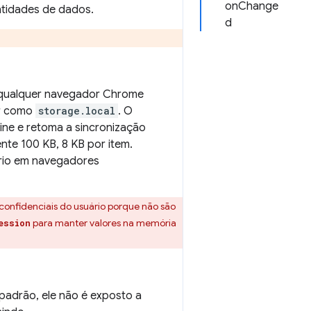
onChange
ntidades de dados.
d
m qualquer navegador Chrome
ar como
storage.local
. O
ne e retoma a sincronização
nte 100 KB, 8 KB por item.
ário em navegadores
onfidenciais do usuário porque não são
para manter valores na memória
ession
adrão, ele não é exposto a