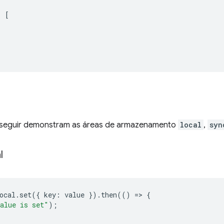
:
[
 seguir demonstram as áreas de armazenamento
local
,
syn
l
ocal
.
set
({
key
:
value
}).
then
(()
=
>
{
alue is set"
);