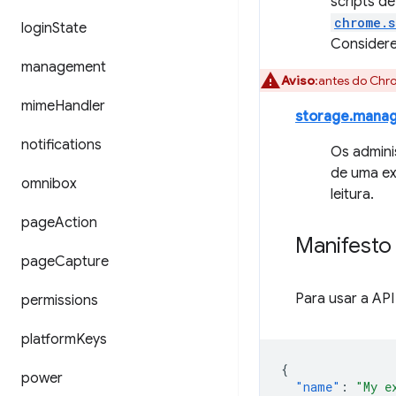
scripts d
chrome.s
login
State
Considere
management
Aviso
:antes do Chr
mime
Handler
storage.mana
notifications
Os admin
de uma ex
omnibox
leitura.
page
Action
Manifesto
page
Capture
Para usar a AP
permissions
platform
Keys
{
power
"name"
:
"My e