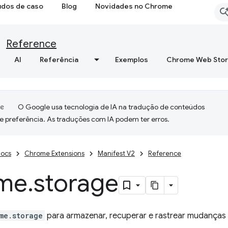
udos de caso
Blog
Novidades no Chrome
Reference
AI
Referência
Exemplos
Chrome Web Sto
O Google usa tecnologia de IA na tradução de conteúdos
e preferência. As traduções com IA podem ter erros.
ocs
Chrome Extensions
Manifest V2
Reference
me
.
storage
me.storage
para armazenar, recuperar e rastrear mudanças 