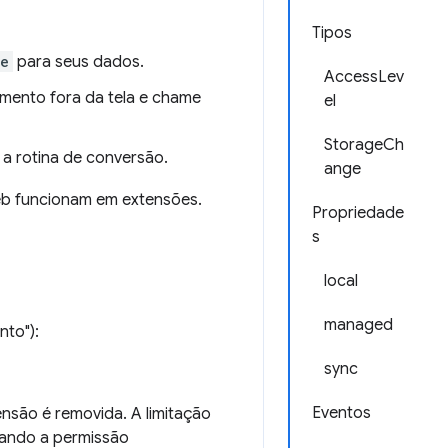
Tipos
ge
para seus dados.
AccessLev
mento fora da tela e chame
el
StorageCh
a rotina de conversão.
ange
b funcionam em extensões.
Propriedade
s
local
managed
nto"):
sync
Eventos
são é removida. A limitação
tando a permissão