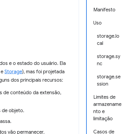
Manifesto
Uso
storage.lo
cal
storage.sy
os e o estado do usuário. Ela
nc
e
Storage
), mas foi projetada
storage.se
uns dos principais recursos:
ssion
pts de conteúdo da extensão,
Limites de
armazename
 de objeto.
nto e
limitação
assa.
Casos de
ados vão permanecer.