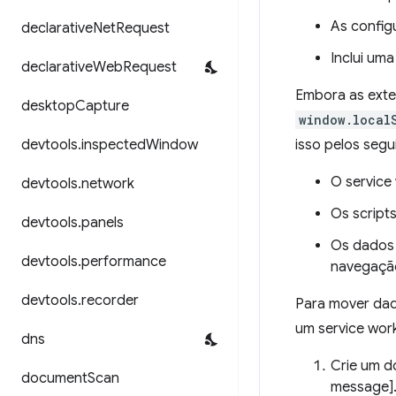
As confi
declarative
Net
Request
Inclui um
declarative
Web
Request
Embora as exte
desktop
Capture
window.local
devtools
.
inspected
Window
isso pelos segu
O service
devtools
.
network
Os script
devtools
.
panels
Os dados 
devtools
.
performance
navegaçã
devtools
.
recorder
Para mover da
um service wor
dns
Crie um d
document
Scan
message]