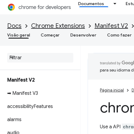
Documentos
Est
Docs
Chrome Extensions
Manifest V2
Visão geral
Começar
Desenvolver
Como fazer
para seu idioma d
Manifest V2
Página inicial
D
➡ Manifest V3
chro
accessibility
Features
alarms
Use a API
chro
audio