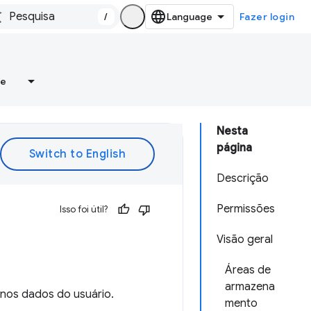
/
Fazer login
re
Nesta
página
Descrição
Permissões
Isso foi útil?
Visão geral
Áreas de
armazena
nos dados do usuário.
mento