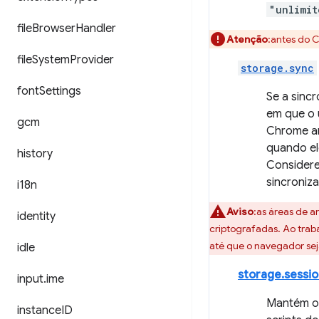
"unlimit
file
Browser
Handler
Atenção
:antes do 
file
System
Provider
storage.sync
font
Settings
Se a sinc
em que o u
gcm
Chrome ar
quando ele
history
Considere
sincroniz
i18n
Aviso
:as áreas de 
identity
criptografadas. Ao tra
até que o navegador se
idle
storage.sessio
input
.
ime
Mantém os
instance
ID