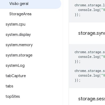
Visão geral
chrome
.
storage
.
l
console
.
log
(
"V
Storage
Area
});
system
.
cpu
storage
.
syn
system
.
display
system
.
memory
chrome
.
storage
.
s
system
.
storage
console
.
log
(
"V
});
system
Log
chrome
.
storage
.
s
console
.
log
(
"V
tab
Capture
});
tabs
top
Sites
storage
.
ses