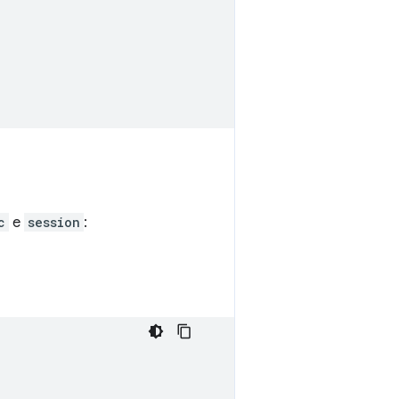
c
e
session
: