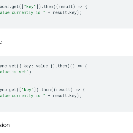
ocal
.
get
([
"key"
]).
then
((
result
)
=
>
{
alue currently is "
+
result
.
key
);
c
ync
.
set
({
key
:
value
}).
then
(()
=
>
{
alue is set"
);
ync
.
get
([
"key"
]).
then
((
result
)
=
>
{
alue currently is "
+
result
.
key
);
sion