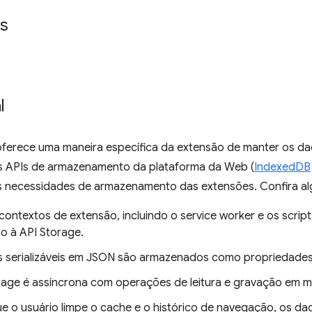
s
l
oferece uma maneira específica da extensão de manter os dad
s APIs de armazenamento da plataforma da Web (
IndexedDB
s necessidades de armazenamento das extensões. Confira alg
contextos de extensão, incluindo o service worker e os scri
o à API Storage.
s serializáveis em JSON são armazenados como propriedades
rage é assíncrona com operações de leitura e gravação em m
 o usuário limpe o cache e o histórico de navegação, os d