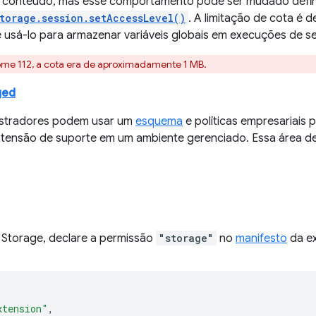
e conteúdo, mas esse comportamento pode ser mudado defi
torage.session.setAccessLevel()
. A limitação de cota é
 usá-lo para armazenar variáveis globais em execuções de se
ome 112, a cota era de aproximadamente 1 MB.
ged
istradores podem usar um
esquema
e políticas empresariais 
tensão de suporte em um ambiente gerenciado. Essa área 
I Storage, declare a permissão
"storage"
no
manifesto
da ex
xtension"
,