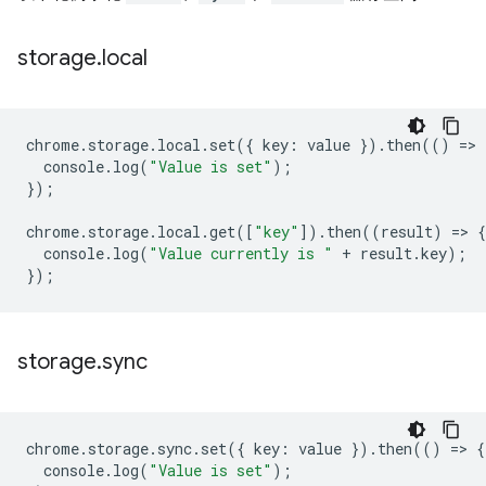
storage
.
local
chrome
.
storage
.
local
.
set
({
key
:
value
}).
then
(()
=
>
console
.
log
(
"Value is set"
);
});
chrome
.
storage
.
local
.
get
([
"key"
]).
then
((
result
)
=
>
{
console
.
log
(
"Value currently is "
+
result
.
key
);
});
storage
.
sync
chrome
.
storage
.
sync
.
set
({
key
:
value
}).
then
(()
=
>
{
console
.
log
(
"Value is set"
);