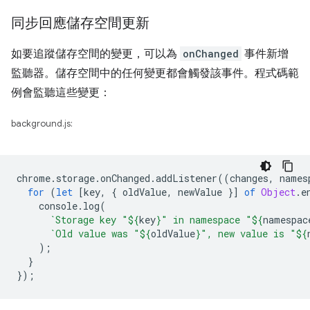
同步回應儲存空間更新
如要追蹤儲存空間的變更，可以為
onChanged
事件新增
監聽器。儲存空間中的任何變更都會觸發該事件。程式碼範
例會監聽這些變更：
background.js:
chrome
.
storage
.
onChanged
.
addListener
((
changes
,
names
for
(
let
[
key
,
{
oldValue
,
newValue
}]
of
Object
.
e
console
.
log
(
`Storage key "
${
key
}
" in namespace "
${
namespac
`Old value was "
${
oldValue
}
", new value is "
${
);
}
});