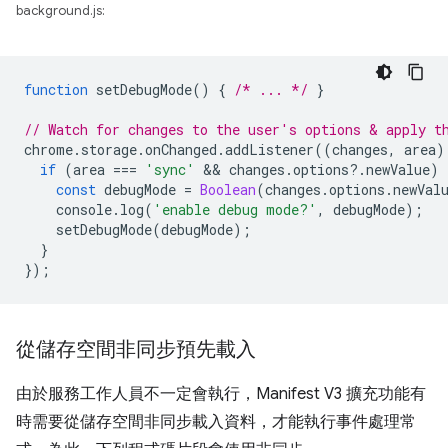
background.js:
function
setDebugMode
()
{
/* ... */
}
// Watch for changes to the user's options & apply t
chrome
.
storage
.
onChanged
.
addListener
((
changes
,
area
)
if
(
area
===
'sync'
 && 
changes
.
options
?
.
newValue
)
const
debugMode
=
Boolean
(
changes
.
options
.
newVal
console
.
log
(
'enable debug mode?'
,
debugMode
);
setDebugMode
(
debugMode
);
}
});
從儲存空間非同步預先載入
由於服務工作人員不一定會執行，Manifest V3 擴充功能有
時需要從儲存空間非同步載入資料，才能執行事件處理常