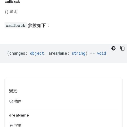
callback
函式
callback
參數如下：
(
changes
:
object
,
areaName
:
string
) =>
void
變更
物件
areaName
字串