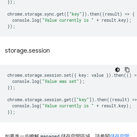
});
chrome
.
storage
.
sync
.
get
([
"key"
]).
then
((
result
)
=
>
{
console
.
log
(
"Value currently is "
+
result
.
key
);
});
storage
.
session
chrome
.
storage
.
session
.
set
({
key
:
value
}).
then
(()
=
console
.
log
(
"Value was set"
);
});
chrome
.
storage
.
session
.
get
([
"key"
]).
then
((
result
)
=
>
console
.
log
(
"Value currently is "
+
result
.
key
);
});
如要進一步瞭解
managed
儲存空間區域，請參閱
儲存空間