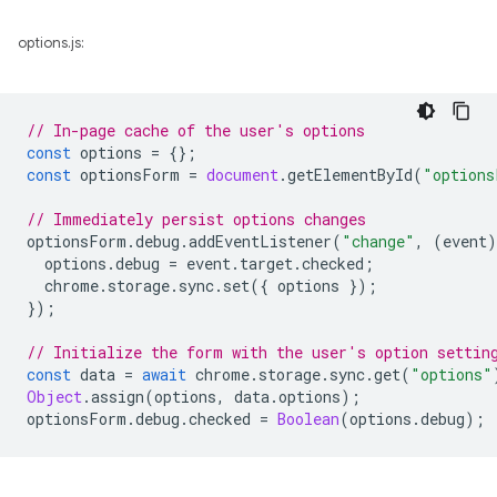
options.js:
// In-page cache of the user's options
const
options
=
{};
const
optionsForm
=
document
.
getElementById
(
"options
// Immediately persist options changes
optionsForm
.
debug
.
addEventListener
(
"change"
,
(
event
)
options
.
debug
=
event
.
target
.
checked
;
chrome
.
storage
.
sync
.
set
({
options
});
});
// Initialize the form with the user's option settin
const
data
=
await
chrome
.
storage
.
sync
.
get
(
"options"
Object
.
assign
(
options
,
data
.
options
);
optionsForm
.
debug
.
checked
=
Boolean
(
options
.
debug
);