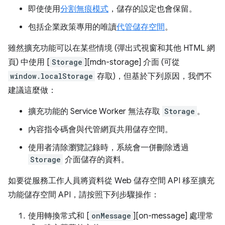
即使使用
分割無痕模式
，儲存的設定也會保留。
包括企業政策專用的唯讀
代管儲存空間
。
雖然擴充功能可以在某些情境 (彈出式視窗和其他 HTML 網
頁) 中使用 [
Storage
][mdn-storage] 介面 (可從
window.localStorage
存取)，但基於下列原因，我們不
建議這麼做：
擴充功能的 Service Worker 無法存取
Storage
。
內容指令碼會與代管網頁共用儲存空間。
使用者清除瀏覽記錄時，系統會一併刪除透過
Storage
介面儲存的資料。
如要從服務工作人員將資料從 Web 儲存空間 API 移至擴充
功能儲存空間 API，請按照下列步驟操作：
使用轉換常式和 [
onMessage
][on-message] 處理常