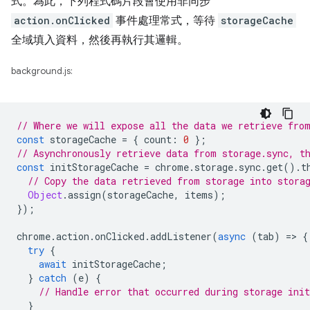
式。為此，下列程式碼片段會使用非同步
action.onClicked
事件處理常式，等待
storageCache
全域填入資料，然後再執行其邏輯。
background.js:
// Where we will expose all the data we retrieve fro
const
storageCache
=
{
count
:
0
};
// Asynchronously retrieve data from storage.sync, t
const
initStorageCache
=
chrome
.
storage
.
sync
.
get
().
t
// Copy the data retrieved from storage into stora
Object
.
assign
(
storageCache
,
items
);
});
chrome
.
action
.
onClicked
.
addListener
(
async
(
tab
)
=
>
{
try
{
await
initStorageCache
;
}
catch
(
e
)
{
// Handle error that occurred during storage init
}