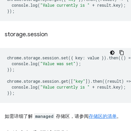
console
.
log
(
"Value currently is "
+
result
.
key
);
});
storage
.
session
chrome
.
storage
.
session
.
set
({
key
:
value
}).
then
(()
=
console
.
log
(
"Value was set"
);
});
chrome
.
storage
.
session
.
get
([
"key"
]).
then
((
result
)
=
>
console
.
log
(
"Value currently is "
+
result
.
key
);
});
如需详细了解
managed
存储区，请参阅
存储区的清单
。