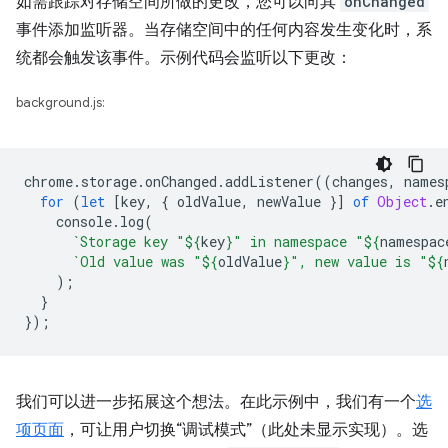
如需跟踪对存储空间所做的更改，您可以向其
onChanged
事件添加监听器。当存储空间中的任何内容发生变化时，系
统都会触发该事件。示例代码会监听以下更改：
background.js:
chrome
.
storage
.
onChanged
.
addListener
((
changes
,
names
for
(
let
[
key
,
{
oldValue
,
newValue
}]
of
Object
.
e
console
.
log
(
`Storage key "
${
key
}
" in namespace "
${
namespac
`Old value was "
${
oldValue
}
", new value is "
${
);
}
});
我们可以进一步拓展这个想法。在此示例中，我们有一个
选
项页面
，可让用户切换“调试模式”（此处未显示实现）。选