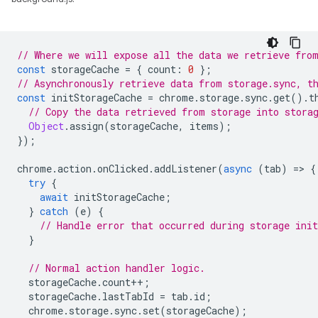
// Where we will expose all the data we retrieve fro
const
storageCache
=
{
count
:
0
};
// Asynchronously retrieve data from storage.sync, t
const
initStorageCache
=
chrome
.
storage
.
sync
.
get
().
t
// Copy the data retrieved from storage into stora
Object
.
assign
(
storageCache
,
items
);
});
chrome
.
action
.
onClicked
.
addListener
(
async
(
tab
)
=
>
{
try
{
await
initStorageCache
;
}
catch
(
e
)
{
// Handle error that occurred during storage init
}
// Normal action handler logic.
storageCache
.
count
++
;
storageCache
.
lastTabId
=
tab
.
id
;
chrome
.
storage
.
sync
.
set
(
storageCache
);