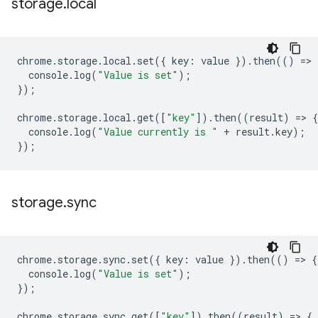
storage
.
local
chrome
.
storage
.
local
.
set
({
key
:
value
}).
then
(()
=
>
console
.
log
(
"Value is set"
);
});
chrome
.
storage
.
local
.
get
([
"key"
]).
then
((
result
)
=
>
{
console
.
log
(
"Value currently is "
+
result
.
key
);
});
storage
.
sync
chrome
.
storage
.
sync
.
set
({
key
:
value
}).
then
(()
=
>
{
console
.
log
(
"Value is set"
);
});
chrome
.
storage
.
sync
.
get
([
"key"
]).
then
((
result
)
=
>
{