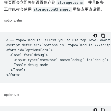
项页面会立即将新设置保存到
storage.sync
，并且服务
工作线程会使用
storage.onChanged
尽快应用该设置。
options.html:
<!-- type="module" allows you to use top level await 
<script defer src="options.js" type="module"></script
<form id="optionsForm">

  <label for="debug">

    <input type="checkbox" name="debug" id="debug">

    Enable debug mode

  </label>

options.js: