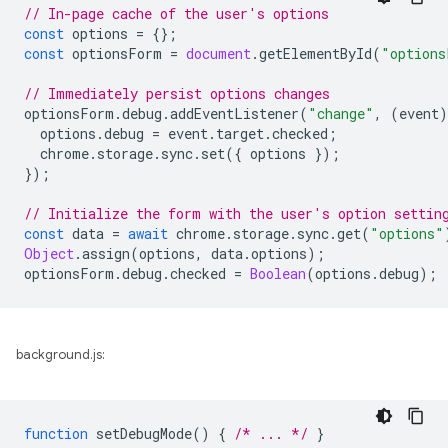
// In-page cache of the user's options
const
options
=
{};
const
optionsForm
=
document
.
getElementById
(
"options
// Immediately persist options changes
optionsForm
.
debug
.
addEventListener
(
"change"
,
(
event
)
options
.
debug
=
event
.
target
.
checked
;
chrome
.
storage
.
sync
.
set
({
options
});
});
// Initialize the form with the user's option settin
const
data
=
await
chrome
.
storage
.
sync
.
get
(
"options"
Object
.
assign
(
options
,
data
.
options
);
optionsForm
.
debug
.
checked
=
Boolean
(
options
.
debug
);
background.js:
function
setDebugMode
()
{
/* ... */
}